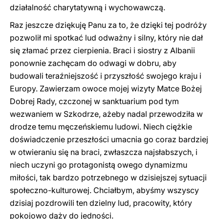
działalność charytatywną i wychowawczą.
Raz jeszcze dziękuję Panu za to, że dzięki tej podróży
pozwolił mi spotkać lud odważny i silny, który nie dał
się złamać przez cierpienia. Braci i siostry z Albanii
ponownie zachęcam do odwagi w dobru, aby
budowali teraźniejszość i przyszłość swojego kraju i
Europy. Zawierzam owoce mojej wizyty Matce Bożej
Dobrej Rady, czczonej w sanktuarium pod tym
wezwaniem w Szkodrze, ażeby nadal przewodziła w
drodze temu męczeńskiemu ludowi. Niech ciężkie
doświadczenie przeszłości umacnia go coraz bardziej
w otwieraniu się na braci, zwłaszcza najsłabszych, i
niech uczyni go protagonistą owego dynamizmu
miłości, tak bardzo potrzebnego w dzisiejszej sytuacji
społeczno-kulturowej. Chciałbym, abyśmy wszyscy
dzisiaj pozdrowili ten dzielny lud, pracowity, który
pokojowo dąży do jedności.