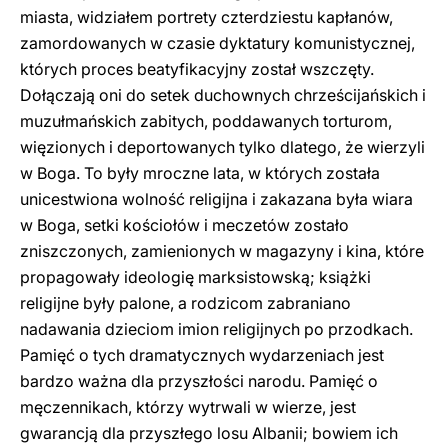
miasta, widziałem portrety czterdziestu kapłanów,
zamordowanych w czasie dyktatury komunistycznej,
których proces beatyfikacyjny został wszczęty.
Dołączają oni do setek duchownych chrześcijańskich i
muzułmańskich zabitych, poddawanych torturom,
więzionych i deportowanych tylko dlatego, że wierzyli
w Boga. To były mroczne lata, w których została
unicestwiona wolność religijna i zakazana była wiara
w Boga, setki kościołów i meczetów zostało
zniszczonych, zamienionych w magazyny i kina, które
propagowały ideologię marksistowską; książki
religijne były palone, a rodzicom zabraniano
nadawania dzieciom imion religijnych po przodkach.
Pamięć o tych dramatycznych wydarzeniach jest
bardzo ważna dla przyszłości narodu. Pamięć o
męczennikach, którzy wytrwali w wierze, jest
gwarancją dla przyszłego losu Albanii; bowiem ich