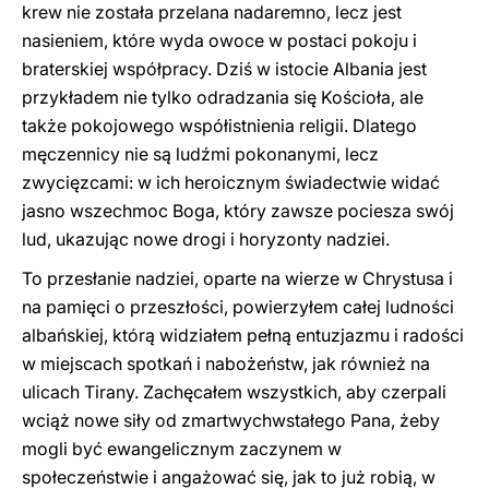
krew nie została przelana nadaremno, lecz jest
nasieniem, które wyda owoce w postaci pokoju i
braterskiej współpracy. Dziś w istocie Albania jest
przykładem nie tylko odradzania się Kościoła, ale
także pokojowego współistnienia religii. Dlatego
męczennicy nie są ludźmi pokonanymi, lecz
zwycięzcami: w ich heroicznym świadectwie widać
jasno wszechmoc Boga, który zawsze pociesza swój
lud, ukazując nowe drogi i horyzonty nadziei.
To przesłanie nadziei, oparte na wierze w Chrystusa i
na pamięci o przeszłości, powierzyłem całej ludności
albańskiej, którą widziałem pełną entuzjazmu i radości
w miejscach spotkań i nabożeństw, jak również na
ulicach Tirany. Zachęcałem wszystkich, aby czerpali
wciąż nowe siły od zmartwychwstałego Pana, żeby
mogli być ewangelicznym zaczynem w
społeczeństwie i angażować się, jak to już robią, w