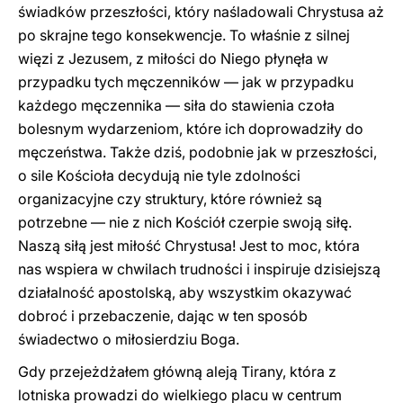
świadków przeszłości, który naśladowali Chrystusa aż
po skrajne tego konsekwencje. To właśnie z silnej
więzi z Jezusem, z miłości do Niego płynęła w
przypadku tych męczenników — jak w przypadku
każdego męczennika — siła do stawienia czoła
bolesnym wydarzeniom, które ich doprowadziły do
męczeństwa. Także dziś, podobnie jak w przeszłości,
o sile Kościoła decydują nie tyle zdolności
organizacyjne czy struktury, które również są
potrzebne — nie z nich Kościół czerpie swoją siłę.
Naszą siłą jest miłość Chrystusa! Jest to moc, która
nas wspiera w chwilach trudności i inspiruje dzisiejszą
działalność apostolską, aby wszystkim okazywać
dobroć i przebaczenie, dając w ten sposób
świadectwo o miłosierdziu Boga.
Gdy przejeżdżałem główną aleją Tirany, która z
lotniska prowadzi do wielkiego placu w centrum