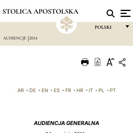
STOLICA APOSTOLSKA
POLSKI
AUDIENCJE
2014
FRANÇAIS
ENGLISH
ITALIANO
PORTUGUÊS
ESPAÑOL
AR
-
DE
-
EN
-
ES
-
FR
-
HR
-
IT
-
PL
-
PT
DEUTSCH
POLSKI
العربيّة
AUDIENCJA GENERALNA
中文