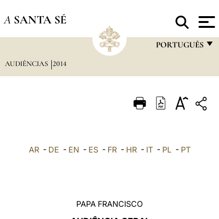
A
SANTA SÉ
PORTUGUÊS
AUDIÊNCIAS
2014
FRANÇAIS
ENGLISH
ITALIANO
PORTUGUÊS
ESPAÑOL
AR
-
DE
-
EN
-
ES
-
FR
-
HR
-
IT
-
PL
-
PT
DEUTSCH
POLSKI
العربيّة
PAPA FRANCISCO
中文