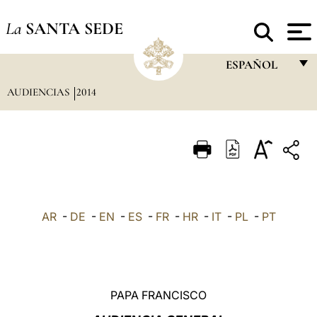
La
SANTA SEDE
ESPAÑOL
AUDIENCIAS
2014
FRANÇAIS
ENGLISH
ITALIANO
PORTUGUÊS
ESPAÑOL
AR
-
DE
-
EN
-
ES
-
FR
-
HR
-
IT
-
PL
-
PT
DEUTSCH
POLSKI
العربيّة
PAPA FRANCISCO
中文