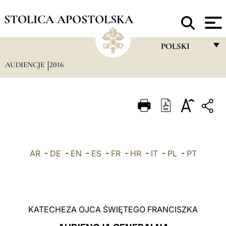
STOLICA APOSTOLSKA
POLSKI
AUDIENCJE
2016
FRANÇAIS
ENGLISH
ITALIANO
PORTUGUÊS
ESPAÑOL
AR
-
DE
-
EN
-
ES
-
FR
-
HR
-
IT
-
PL
-
PT
DEUTSCH
POLSKI
العربيّة
KATECHEZA OJCA ŚWIĘTEGO FRANCISZKA
中文