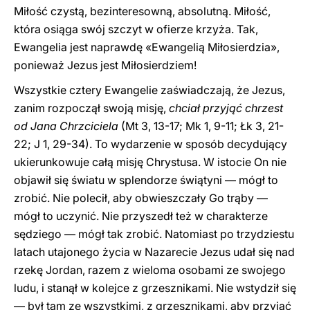
Miłość czystą, bezinteresowną, absolutną. Miłość,
która osiąga swój szczyt w ofierze krzyża. Tak,
Ewangelia jest naprawdę «Ewangelią Miłosierdzia»,
ponieważ Jezus jest Miłosierdziem!
Wszystkie cztery Ewangelie zaświadczają, że Jezus,
zanim rozpoczął swoją misję,
chciał przyjąć chrzest
od Jana Chrzciciela
(Mt 3, 13-17; Mk 1, 9-11; Łk 3, 21-
22; J 1, 29-34). To wydarzenie w sposób decydujący
ukierunkowuje całą misję Chrystusa. W istocie On nie
objawił się światu w splendorze świątyni — mógł to
zrobić. Nie polecił, aby obwieszczały Go trąby —
mógł to uczynić. Nie przyszedł też w charakterze
sędziego — mógł tak zrobić. Natomiast po trzydziestu
latach utajonego życia w Nazarecie Jezus udał się nad
rzekę Jordan, razem z wieloma osobami ze swojego
ludu, i stanął w kolejce z grzesznikami. Nie wstydził się
— był tam ze wszystkimi, z grzesznikami, aby przyjąć