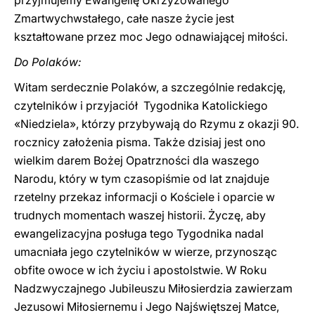
przyjmujemy Ewangelię Ukrzyżowanego
Zmartwychwstałego, całe nasze życie jest
kształtowane przez moc Jego odnawiającej miłości.
Do Polaków:
Witam serdecznie Polaków, a szczególnie redakcję,
czytelników i przyjaciół Tygodnika Katolickiego
«Niedziela», którzy przybywają do Rzymu z okazji 90.
rocznicy założenia pisma. Także dzisiaj jest ono
wielkim darem Bożej Opatrzności dla waszego
Narodu, który w tym czasopiśmie od lat znajduje
rzetelny przekaz informacji o Kościele i oparcie w
trudnych momentach waszej historii. Życzę, aby
ewangelizacyjna posługa tego Tygodnika nadal
umacniała jego czytelników w wierze, przynosząc
obfite owoce w ich życiu i apostolstwie. W Roku
Nadzwyczajnego Jubileuszu Miłosierdzia zawierzam
Jezusowi Miłosiernemu i Jego Najświętszej Matce,