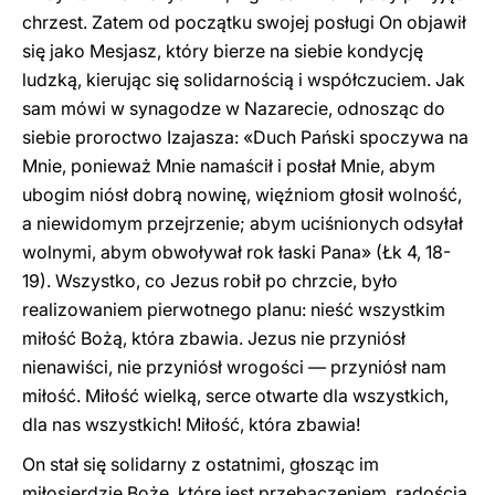
chrzest. Zatem od początku swojej posługi On objawił
się jako Mesjasz, który bierze na siebie kondycję
ludzką, kierując się solidarnością i współczuciem. Jak
sam mówi w synagodze w Nazarecie, odnosząc do
siebie proroctwo Izajasza: «Duch Pański spoczywa na
Mnie, ponieważ Mnie namaścił i posłał Mnie, abym
ubogim niósł dobrą nowinę, więźniom głosił wolność,
a niewidomym przejrzenie; abym uciśnionych odsyłał
wolnymi, abym obwoływał rok łaski Pana» (Łk 4, 18-
19). Wszystko, co Jezus robił po chrzcie, było
realizowaniem pierwotnego planu: nieść wszystkim
miłość Bożą, która zbawia. Jezus nie przyniósł
nienawiści, nie przyniósł wrogości — przyniósł nam
miłość. Miłość wielką, serce otwarte dla wszystkich,
dla nas wszystkich! Miłość, która zbawia!
On stał się solidarny z ostatnimi, głosząc im
miłosierdzie Boże, które jest przebaczeniem, radością