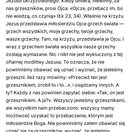
Jezusa ukrzyżowanego
. Kiedy umiera, niewinny, za
nas grzeszników, prosi Ojca: «Ojcze, przebacz im, bo
nie wiedzą, co czynią» (Łk 23, 34). Właśnie na krzyżu
Jezus przedstawia miłosierdziu Ojca grzech świata —
grzech wszystkich, moje grzechy, twoje grzechy,
wasze grzechy. Tam, na krzyżu, przedstawia je Ojcu. I
wraz z grzechem świata wszystkie nasze grzechy
zostają wymazane. Nic i nikt nie jest wykluczony z tej
ofiarnej modlitwy Jezusa. To oznacza, że nie
powinniśmy obawiać się uznać i wyznać, że jesteśmy
grzeszni. Ileż razy mówimy: «Przecież ten jest
grzesznikiem, zrobił to i to...», i osądzamy innych. A
ty? Każdy z nas powinien zapytać siebie: «Tak, on jest
grzesznikiem. A ja?». Wszyscy jesteśmy grzesznikami,
ale wszystkim nam przebaczono: wszyscy mamy
możliwość uzyskać to przebaczenie, którym jest
miłosierdzie Boga. Nie powinniśmy zatem obawiać się
uznać się za grzeszników, wyznać, że jesteśmy