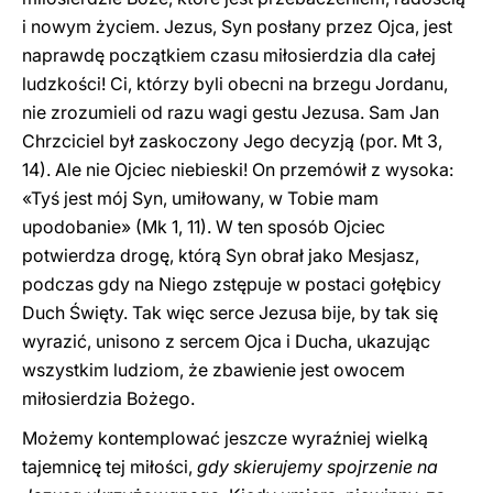
i nowym życiem. Jezus, Syn posłany przez Ojca, jest
naprawdę początkiem czasu miłosierdzia dla całej
ludzkości! Ci, którzy byli obecni na brzegu Jordanu,
nie zrozumieli od razu wagi gestu Jezusa. Sam Jan
Chrzciciel był zaskoczony Jego decyzją (por. Mt 3,
14). Ale nie Ojciec niebieski! On przemówił z wysoka:
«Tyś jest mój Syn, umiłowany, w Tobie mam
upodobanie» (Mk 1, 11). W ten sposób Ojciec
potwierdza drogę, którą Syn obrał jako Mesjasz,
podczas gdy na Niego zstępuje w postaci gołębicy
Duch Święty. Tak więc serce Jezusa bije, by tak się
wyrazić, unisono z sercem Ojca i Ducha, ukazując
wszystkim ludziom, że zbawienie jest owocem
miłosierdzia Bożego.
Możemy kontemplować jeszcze wyraźniej wielką
tajemnicę tej miłości,
gdy skierujemy spojrzenie na