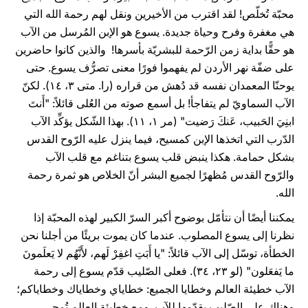
محبّة تُخلّص! لقد اقترب من الأخيرين ونقل لهم رحمة الله التي
هي مغفرة وفرح وحياة جديدة. يسوع هو الإبن المُرسل من الآب
هو حقًّا بداية زمن الرّحمة للبشريّة بأسرها! والذين كانوا حاضرين
على ضفّة نهر الأردن لم يفهموا فورًا معنى تصرُّف يسوع. حتى
يوحنّا المعمدان نفسه قد دُهش من قراره (را. متى ٣، ١٤). لكنّ
الآب السماويّ لم يتفاجأ! بل أسمع صوته من العُلى قائلاً: "أَنتَ
ابنِيَ الحَبيب، عَنكَ رَضيت" (مر ١، ١١). بهذا الشّكل يؤكِّد الآب
الدّرب التي اتخذها الإبن كمسيح، فيما ينزل عليه الرّوح القدس
بشكل حمامة. هكذا ينبض قلب يسوع بتناغم مع قلب الآب
والرّوح القدس مُظهرًا لجميع البشر أنّ الخلاص هو ثمرة رحمة
الله.
يمكننا أيضًا أن نتأمّل بوضوح أكبر السرّ الكبير لهذه المحبّة إذا
نظرنا إلى يسوع المصلوب. عندما كان يموت بريئًا من أجلنا نحن
الخطأة، توسّل إلى الآب قائلاً: "يا أَبَتِ اغفِرْ لَهم، لأَنَّهُم لا يَعلَمونَ
ما يَفعَلون" (لو ٢٣، ٣٤). فعلى الصّليب قدّم يسوع إلى رحمة
الآب خطيئة العالم وخطايا الجميع: خطاياي وخطاياك وخطاياكم؛
وهناك على الصّليب يقدّمها للآب. ومع خطيئة العالم تُمحى