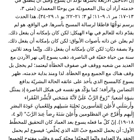
إنّ الأناجيل الأربعة بأسرها تؤكّد أنّ يسوع وقبل أن ينطلق في
خدمته أراد أن ينال المعموديّة من يوحنّا المعمدان (متى ٣،
١٣-١٧؛ مر ١، ٩-١١؛ لو ٣؛ ٢١-٢٢؛ يو ١، ٢٩-٣٤). هذا الحدث
يرسم توجُّهًا قاطعًا لرسالة المسيح بأسرها. في الواقع، هو لم
يقدّم ذاته للعالم في بهاء الهيكل: لكن كان بإمكانه أن يفعل ذلك.
لم يعلن عن ذاته بأصوات الأبواق: لكن كان بإمكانه أن يفعل ذلك.
ولا بصفة ديّان: لكن كان بإمكانه أن يفعل ذلك. وإنّما وبعد ثلاثين
سنة من حياة خفيّة في الناصرة، ذهب يسوع إلى نهر الأردن مع
العديد من شعبه ووقف في صفوف الخطأة ليعتمد؛ لم يخجل بل
وقف هناك مع الجميع ومع الخطأة. لذا ومنذ بداية خدمته، ظهر
يسوع كالمسيح الذي يأخذ على عاتقه الحالة البشريّة بدافع
التضامن والرأفة؛ كما يؤكّد هو نفسه في هيكل الناصرة إذ يمتثّل
بنبؤة أشعيا: "رُوحُ الرَّبِّ عَلَيَّ لأنَّهُ مَسَحَني لأُبَشِّرَ الفُقَراء
وأَرسَلَني لأُعلِنَ لِلمَأسورينَ تَخلِيَةَ سَبيلِهم ولِلعُميانِ عَودَةَ البصَرِ
إِلَيهِم وأُفَرِّجَ عنِ المَظلومين وأُعلِنَ سَنَةَ رِضاً عِندَ الرَّبّ" (لو ٤،
١٨-١٩). إنّ كلّ ما فعله يسوع بعد العماد كان التحقيق للمخطّط
الأول: أن يحمل للجميع حبّ الله الذي يُخلِّص؛ فيسوع لم يحمل
الحقد ولا العداوة وإنّما المحبّة! محبّة كبيرة وقلب مفتوح للجميع!