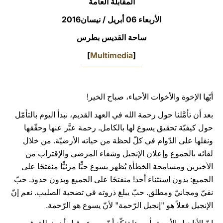
المقابلة العامة
LATINE
الأربعاء 06 أبريل / نيسان2016
ساحة القديس بطرس
]
Multimedia
[
أيّها الإخوة والأخوات الأحباء، صباح الخير!
بعد أن تأمَّلنا حول رحمة الله في العهد القديم، نبدأ اليوم بالتأمّل
حول كيفيّة تحقيق يسوع لها بالكامل. رحمة عبَّر عنها وحقّقها
ونقلها على الدّوام في كلّ لحظة من حياته الأرضيّة. من خلال
لقائه بالجموع وإعلان الإنجيل وشفاء المرضى والإقتراب من
الأخيرين ومسامحة الخطأة يُظهر يسوع حبًّا مرئيًّا منفتحًا على
الجميع: بدون استثناء أحد! منفتحًا على الجميع وبدون حدود. حبّ
نقيّ ومجانيّ ومطلق. حبّ يبلغ ذروته في تضحية الصليب. نعم إنّ
الإنجيل فعلاً هو "إنجيل الرّحمة" لأنّ يسوع هو الرّحمة.