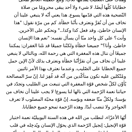
خطايانا كلّها أيضًا. لا شيء ولا أحد يبقى محرومًا من صلاة
التّضحية هذه التي قدّمها يسوع. هذا يعني أنّه لا ينبغي علينا أن
نخاف من أن نُقرَّ ونعترف بأنّنا خطأة. كم من مرّة نقول: "هذا
الإنسان خاطئ، وقد فعل كذا وكذا..." ونحكم على الآخرين.
وأنت؟ على كل واحد منّا أن يسأل نفسه: "نعم هذا الإنسان
خاطئ، وأنا؟" جميعنا خطأة ولكنّنا جميعًا قد نلنا الغفران: يمكننا
جميعًا أن ننال هذه المغفرة التي هي رحمة الله، وبالتالي لا ينبغي
علينا أن نخاف من أن نقرَّأنّنا خطأة ونعترف بذلك لأنّ الإبن حمل
جميع الخطايا على الصّليب. وعندما نعترف بهذا الأمر تائبين
ومُتّكلين عليه نكون متأكّدين من أنّه قد غُفِرَ لنا. إنّ سرّ المصالحة
يُأوِّن لكلّ شخص قوّة المغفرة التي تنبعث من الصّليب وتجدّد في
حياتنا نعمة الرّحمة التي نالها لنا يسوع! لا يجب علينا أن نخاف من
بؤسنا: ولكلّ منّا ضعفه وبؤسه. إنّ قوّة محبّة المصلوب لا تعرف
الحواجز ولا تنضب أبدًا. وهذه الرّحمة تمحو جميع خطايانا.
أيّها الأعزّاء، لنطلب من الله في هذه السنة اليوبيليّة نعمة اختبار
قوّة الإنجيل: إنجيل الرّحمة الذي يحوّل الإنسان ويُدخِله في قلب