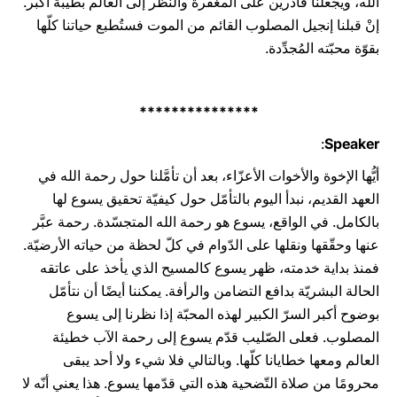
الله، ويجعلنا قادرين على المغفرة والنظر إلى العالم بطيبة أكبر.
إنْ قبلنا إنجيل المصلوب القائم من الموت فستُطبع حياتنا كلّها
بقوّة محبّته المُجدِّدة.
***************
:
Speaker
أيُّها الإخوة والأخوات الأعزّاء، بعد أن تأمَّلنا حول رحمة الله في
العهد القديم، نبدأ اليوم بالتأمّل حول كيفيّة تحقيق يسوع لها
بالكامل. في الواقع، يسوع هو رحمة الله المتجسّدة. رحمة عبَّر
عنها وحقّقها ونقلها على الدّوام في كلّ لحظة من حياته الأرضيّة.
فمنذ بداية خدمته، ظهر يسوع كالمسيح الذي يأخذ على عاتقه
الحالة البشريّة بدافع التضامن والرأفة. يمكننا أيضًا أن نتأمّل
بوضوح أكبر السرّ الكبير لهذه المحبّة إذا نظرنا إلى يسوع
المصلوب. فعلى الصّليب قدّم يسوع إلى رحمة الآب خطيئة
العالم ومعها خطايانا كلّها. وبالتالي فلا شيء ولا أحد يبقى
محرومًا من صلاة التّضحية هذه التي قدّمها يسوع. هذا يعني أنّه لا