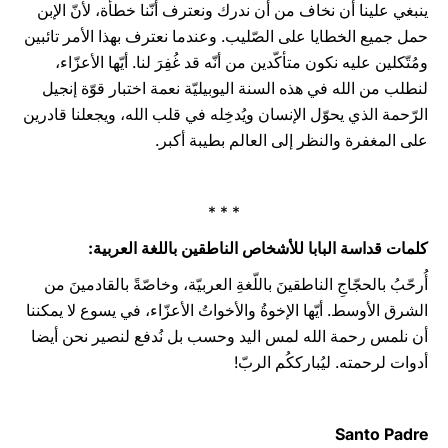
ينبغي علينا أن نخاف من أن ندرك ونعترف أنّنا خطأة، لأنّ الإبن
حمل جميع الخطايا على الصّليب. وعندما نعترف بهذا الأمر تائبين
ومُتّكلين عليه نكون متأكّدين من أنّه قد غُفِرَ لنا. أيّها الأعزّاء،
لنطلب من الله في هذه السنة اليوبيليّة نعمة اختبار قوّة إنجيل
الرّحمة الذي يحوّل الإنسان ويُدخِله في قلب الله، ويجعلنا قادرين
على المغفرة والنظر إلى العالم بطيبة أكبر.
* * *
كلمات قداسة البابا للأشخاص الناطقين باللغة العربية:
أُرحّبُ بالحجّاجِ الناطقينَ باللّغةِ العربيّة، وخاصّةً بالقادمينَ من
الشرق الأوسط. أيّها الإخوةُ والأخواتُ الأعزّاء، في يسوع لا يمكننا
أن نلمس رحمة الله لمس اليد وحسب بل نُدفع لنصير نحن أيضا
أدوات لرحمته. ليُبارككُم الربّ!
Santo Padre