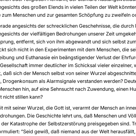
ngesichts des großen Elends in vielen Teilen der Welt könnte
 zum Menschen und zur gesamten Schöpfung zu zweifeln ode
erade angesichts der schrecklichen Geschehnisse, die durch
gesichts der vielfältigen Bedrohungen unserer Zeit umgekehrt
prung, entfernt, sich von ihm abgewandt und sich selbst zu
kt sich nicht in den Experimenten mit dem Menschen, die se
treibung und Euthanasie ein beängstigender Verlust der Ehrf
r Gesellschaft immer deutlicher im Schicksal vieler einzelner,
t, daß sich der Mensch selbst von seiner Wurzel abgeschnitt
s, Drogenkonsum als Alarmsignale verstanden werden? Deuten
enschen hin, auf eine Sehnsucht nach Zuwendung, einen Hun
t nicht stillen kann?
t mit seiner Wurzel, die Gott ist, verarmt der Mensch an inne
Bedrohungen. Die Geschichte lehrt uns, daß Menschen und Völk
er Katastrophe der Selbstzerstörung preisgegeben sind. Tre
rmuliert: ”Seid gewiß, daß niemand aus der Welt herausfällt,