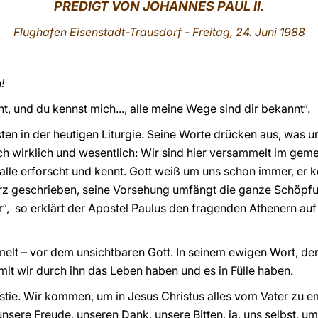
PREDIGT VON J
OHANNES PAUL II.
Flughafen Eisenstadt-Trausdorf - Freitag, 24. Juni 1988
!
cht, und du kennst mich..., alle meine Wege sind dir bekannt“.
en in der heutigen Liturgie. Seine Worte drücken aus, was uns
ch wirklich und wesentlich: Wir sind hier versammelt im ge
alle erforscht und kennt. Gott weiß um uns schon immer, er k
Herz geschrieben, seine Vorsehung umfängt die ganze Schöpfun
r“, so erklärt der Apostel Paulus den fragenden Athenern a
melt – vor dem unsichtbaren Gott. In seinem ewigen Wort, d
it wir durch ihn das Leben haben und es in Fülle haben.
stie. Wir kommen, um in Jesus Christus alles vom Vater zu 
 unsere Freude, unseren Dank, unsere Bitten, ja, uns selbst, 