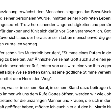
sbeziehung erwächst dem Menschen hingegen das Bewußtsein
d seiner personalen Würde. Inmitten seiner konkreten Lebens
ngespornt. Trotz herrschender Ungerechtigkeiten und persönl
für dankbar und fühlt sich dafür vor Gott verantwortlich. Go
 Zuversicht, aus der heraus er sein Leben menschenwürdig ges
n zu stellen vermag.
fer schon ”im Mutterleib berufen“, ”Stimme eines Rufers in 
 zu bereiten. Auf Ähnliche Weise hat Gott auch auf einen j
ht ein besonderer Ruf, jedem von uns wird eine von ihm zug
ielfaltige Weise treffen kann, ist jene göttliche Stimme vern
ereitet dem Herrn den Weg“.
gen, was er in seinem Beruf, in seinem Stand dazu beitragen 
Wo immer wir uns dem Rufe Gottes öffnen, werden wir wie Jo
tretend für die unzähligen Männer und Frauen, die sich in de
ft geöffnet haben, möchte ich euch hier auf den hl. Martin 