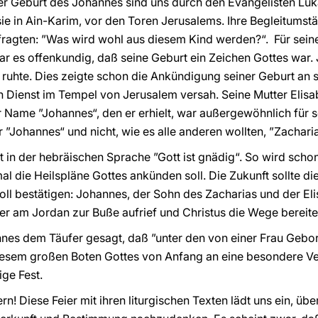
 Geburt des Johannes sind uns durch den Evangelisten Lukas
 sie in Ain-Karim, vor den Toren Jerusalems. Ihre Begleitum
ragten: ”Was wird wohl aus diesem Kind werden?“. Für seine 
es offenkundig, daß seine Geburt ein Zeichen Gottes war. J
 ruhte. Dies zeigte schon die Ankündigung seiner Geburt an s
n Dienst im Tempel von Jerusalem versah. Seine Mutter Elis
er Name ”Johannes“, den er erhielt, war außergewöhnlich für
 ”Johannes“ und nicht, wie es alle anderen wollten, ”Zacharia
in der hebräischen Sprache ”Gott ist gnädig“. So wird sch
l die Heilspläne Gottes ankünden soll. Die Zukunft sollte 
oll bestätigen: Johannes, der Sohn des Zacharias und der El
der am Jordan zur Buße aufrief und Christus die Wege bereite
nnes dem Täufer gesagt, daß ”unter den von einer Frau Gebor
iesem großen Boten Gottes von Anfang an eine besondere V
ige Fest.
rn! Diese Feier mit ihren liturgischen Texten lädt uns ein, ü