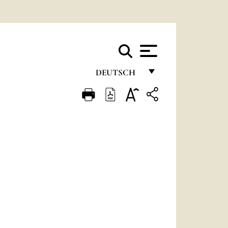
DEUTSCH
FRANÇAIS
ENGLISH
ITALIANO
PORTUGUÊS
ESPAÑOL
DEUTSCH
POLSKI