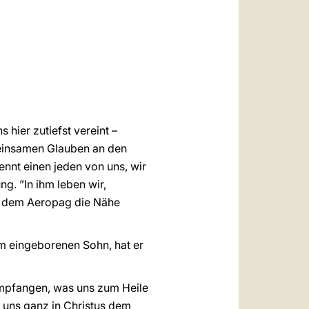
العربيّة
中文
LATINE
 hier zutiefst vereint –
meinsamen Glauben an den
ennt einen jeden von uns, wir
g. ”In ihm leben wir,
uf dem Aeropag die Nähe
em eingeborenen Sohn, hat er
empfangen, was uns zum Heile
um uns ganz in Christus dem