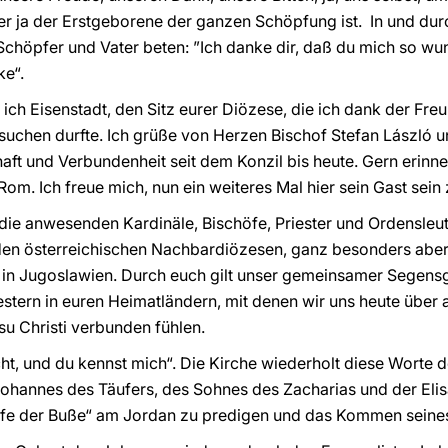
der ja der Erstgeborene der ganzen Schöpfung ist. In und durc
höpfer und Vater beten: ”Ich danke dir, daß du mich so wun
ke“.
ich Eisenstadt, den Sitz eurer Diözese, die ich dank der Freu
suchen durfte. Ich grüße von Herzen Bischof Stefan László u
aft und Verbundenheit seit dem Konzil bis heute. Gern erinn
m. Ich freue mich, nun ein weiteres Mal hier sein Gast sein 
 die anwesenden Kardinäle, Bischöfe, Priester und Ordensleut
den österreichischen Nachbardiözesen, ganz besonders aber 
 in Jugoslawien. Durch euch gilt unser gemeinsamer Segensg
tern in euren Heimatländern, mit denen wir uns heute über 
su Christi verbunden fühlen.
cht, und du kennst mich“. Die Kirche wiederholt diese Worte 
 Johannes des Täufers, des Sohnes des Zacharias und der El
Taufe der Buße“ am Jordan zu predigen und das Kommen sein