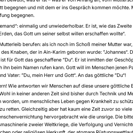
Gott begegnen und mit dem er ins Gespräch kommen möchte.
fung begegnen.
Jemand“: einmalig und unwiederholbar. Er ist, wie das Zweite 
rden, das Gott um seiner selbst willen erschaffen wollte“.
Mutterleib berufen: als ich noch im Schoß meiner Mutter war
des Knaben, der in Ain-Karim geboren wurde: ”Johannes“. D
ist für Gott das geschaffene ”Du“. Er ist inmitten der Geschö
 ihn beim Namen rufen kann. Gott will im Menschen jenen Par
d Vater: ”Du, mein Herr und Gott“. An das göttliche ”Du“!
rn! Wie antworten wir Menschen auf diese unsere göttliche 
ohl in keiner anderen Zeit sind bisher durch Technik und M
worden, um menschliches Leben gegen Krankheit zu schütz
u retten. Gleichzeitig aber hat kaum eine Zeit zuvor so viel
chenvernichtung hervorgebracht wie die unsrige. Die bitt
smaschinerie zweier Weltkriege, die Verfolgung und Vernic
hen oder religiösen Herkunft, der atomare Rüstungswettlauf 