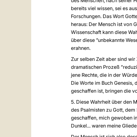
des Menschen, nach seiner H
bereits viel wissen, sei es a
Forschungen. Das Wort Gotte
heraus: Der Mensch ist von G
Wissenschaft kann diese Wahr
über diese ”unbekannte Wesen
erahnen.
Zur selben Zeit aber sind w
dramatischen Prozeß ”reduzie
jene Rechte, die in der Würd
Die Worte im Buch Genesis, 
geschaffen ist, bringen die v
5. Diese Wahrheit über den M
des Psalmisten zu Gott, dem S
geschaffen, mich gewoben im
Dunkel... waren meine Glieder
Der Mensch ist sich also des