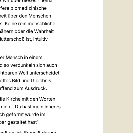
ß wir über dieses Thema
iefere biomedizinische
rheit über den Menschen
s. Keine rein menschliche
nähern oder die Wahrheit
erschoß ist, intuitiv
der Mensch in einem
nd so verdunkeln sich auch
chtbaren Welt unterscheidet.
ttes Bild und Gleichnis
treffend zum Ausdruck.
die Kirche mit den Worten
mich... Du hast mein Inneres
ich geformt wurde im
ar gestaltet hast“.
oß an, ist. Er weiß darum,