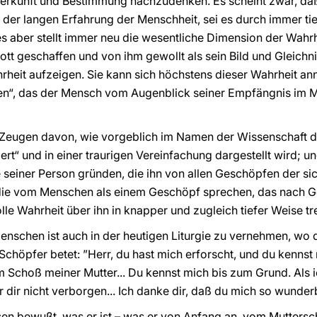
erkunft und Bestimmung nachzudenken. Es scheint zwar, da
us der langen Erfahrung der Menschheit, sei es durch immer t
s aber stellt immer neu die wesentliche Dimension der Wah
ott geschaffen und von ihm gewollt als sein Bild und Gleichni
heit aufzeigen. Sie kann sich höchstens dieser Wahrheit an
“, das der Mensch vom Augenblick seiner Empfängnis im Mutt
ir Zeugen davon, wie vorgeblich im Namen der Wissenschaft 
rt“ und in einer traurigen Vereinfachung dargestellt wird; u
e seiner Person gründen, die ihn von allen Geschöpfen der si
die vom Menschen als einem Geschöpf sprechen, das nach Go
olle Wahrheit über ihn in knapper und zugleich tiefer Weise 
enschen ist auch in der heutigen Liturgie zu vernehmen, wo 
chöpfer betet: ”Herr, du hast mich erforscht, und du kennst 
 Schoß meiner Mutter... Du kennst mich bis zum Grund. Als 
 dir nicht verborgen... Ich danke dir, daß du mich so wunderb
sen bewußt, was er ist – was er von Anfang an, vom Muttersch