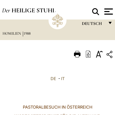
Der
HEILIGE STUHL
DEUTSCH
HOMILIEN
1988
FRANÇAIS
ENGLISH
ITALIANO
PORTUGUÊS
ESPAÑOL
DE
-
IT
DEUTSCH
POLSKI
العربيّة
PASTORALBESUCH IN ÖSTERREICH
中文