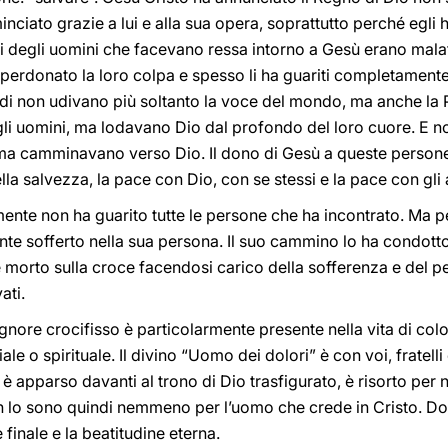
nciato grazie a lui e alla sua opera, soprattutto perché egli h
ti degli uomini che facevano ressa intorno a Gesù erano malati
 perdonato la loro colpa e spesso li ha guariti completament
sordi non udivano più soltanto la voce del mondo, ma anche la P
gli uomini, ma lodavano Dio dal profondo del loro cuore. E non
 camminavano verso Dio. Il dono di Gesù a queste persone n
la salvezza, la pace con Dio, con se stessi e la pace con gli a
mente non ha guarito tutte le persone che ha incontrato. Ma p
e sofferto nella sua persona. Il suo cammino lo ha condotto s
è morto sulla croce facendosi carico della sofferenza e del 
ati.
ignore crocifisso è particolarmente presente nella vita di c
e o spirituale. Il divino “Uomo dei dolori” è con voi, fratelli 
 è apparso davanti al trono di Dio trasfigurato, è risorto per
 non lo sono quindi nemmeno per l’uomo che crede in Cristo. 
 finale e la beatitudine eterna.