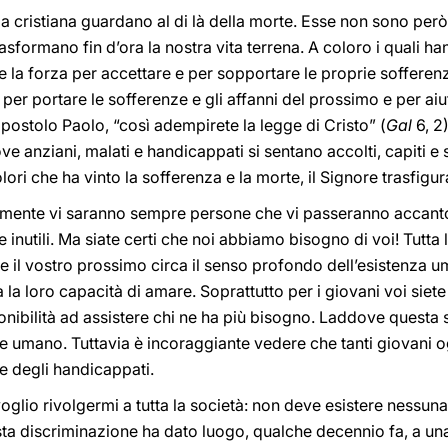
za cristiana guardano al di là della morte. Esse non sono pe
trasformano fin d’ora la nostra vita terrena. A coloro i quali ha
 la forza per accettare e per sopportare le proprie sofferenze
er portare le sofferenze e gli affanni del prossimo e per aiuta
 l’apostolo Paolo, “così adempirete la legge di Cristo” (
Gal
6, 2)
e anziani, malati e handicappati si sentano accolti, capiti e 
lori che ha vinto la sofferenza e la morte, il Signore trasfigur
ertamente vi saranno sempre persone che vi passeranno accanto i
 e inutili. Ma siate certi che noi abbiamo bisogno di voi! Tutta
e il vostro prossimo circa il senso profondo dell’esistenza um
a la loro capacità di amare. Soprattutto per i giovani voi siete
ponibilità ad assistere chi ne ha più bisogno. Laddove questa 
re umano. Tuttavia è incoraggiante vedere che tanti giovani o
 e degli handicappati.
oglio rivolgermi a tutta la società: non deve esistere nessun
ta discriminazione ha dato luogo, qualche decennio fa, a una