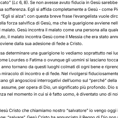
icato” (
Lc
6, 8). Se non avesse avuto fiducia in Gesù sarebbe 
 sofferenza. Egli si affida completamente a Gesù - come Piet
Egli si alza”: con questa breve frase l’evangelista vuole dirc
a forza salvifica di Gesù, ma che la guarigione avviene nell
 malato. Gesù incontra il malato come una persona alla quale 
uto, il malato incontra Gesù come il Messia che era stato annu
roviene dalla sua adesione di fede a Cristo.
sa determinare una guarigione lo vediamo soprattutto nei luog
ome Lourdes o Fatima o ovunque gli uomini si lasciano tocca
anno tornano da questi luoghi colmati di ogni bene e riprendon
miracolo di incontro e di fede. Nel rivolgersi fiduciosamente 
acano gli angosciosi interrogativi dell’uomo sul “perché” dell
 assume, per opera di Dio, un significato più profondo. Dio s
enza nel momento in cui si è fatto uomo, è diventato uno di noi
Gesù Cristo che chiamiamo nostro “salvatore” io vengo oggi 
one: “salvare”. Gesù Cristo ha annunciato il Regno di Dio non