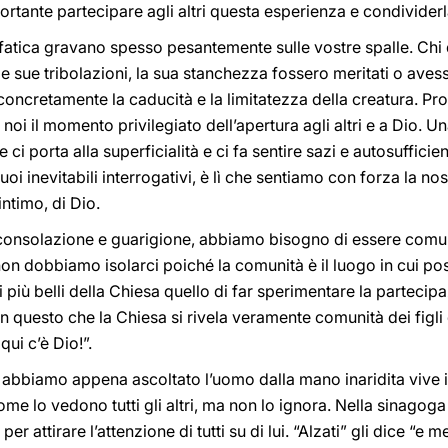
rtante partecipare agli altri questa esperienza e condividerla
a fatica gravano spesso pesantemente sulle vostre spalle. Chi 
, le sue tribolazioni, la sua stanchezza fossero meritati o ave
oncretamente la caducità e la limitatezza della creatura. Pr
oi il momento privilegiato dell’apertura agli altri e a Dio. Un
 ci porta alla superficialità e ci fa sentire sazi e autosufficie
oi inevitabili interrogativi, è lì che sentiamo con forza la no
intimo, di Dio.
consolazione e guarigione, abbiamo bisogno di essere comunit
non dobbiamo isolarci poiché la comunità è il luogo in cui p
più belli della Chiesa quello di far sperimentare la partecipa
n questo che la Chiesa si rivela veramente comunità dei figli 
ui c’è Dio!”.
abbiamo appena ascoltato l’uomo dalla mano inaridita vive ig
me lo vedono tutti gli altri, ma non lo ignora. Nella sinagoga 
per attirare l’attenzione di tutti su di lui. “Alzati” gli dice “e 