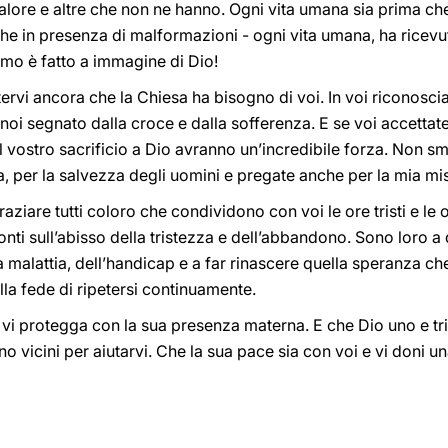
lore e altre che non ne hanno. Ogni vita umana sia prima che 
che in presenza di malformazioni - ogni vita umana, ha ricevut
mo è fatto a immagine di Dio!
tervi ancora che la Chiesa ha bisogno di voi. In voi riconosc
noi segnato dalla croce e dalla sofferenza. E se voi accettat
e il vostro sacrificio a Dio avranno un’incredibile forza. Non 
sa, per la salvezza degli uomini e pregate anche per la mia mi
raziare tutti coloro che condividono con voi le ore tristi e le o
nti sull’abisso della tristezza e dell’abbandono. Sono loro a 
la malattia, dell’handicap e a far rinascere quella speranza c
lla fede di ripetersi continuamente.
, vi protegga con la sua presenza materna. E che Dio uno e trino
anno vicini per aiutarvi. Che la sua pace sia con voi e vi doni u