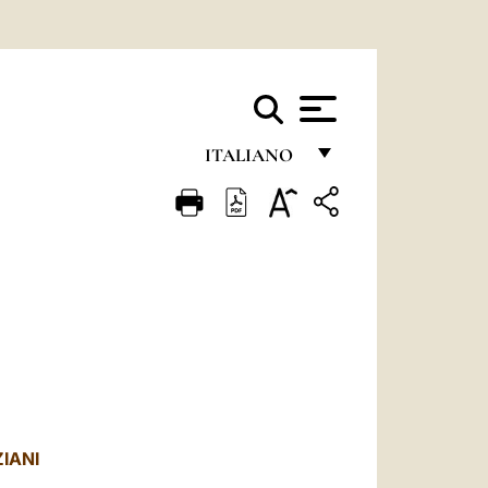
ITALIANO
FRANÇAIS
ENGLISH
ITALIANO
PORTUGUÊS
ESPAÑOL
DEUTSCH
POLSKI
IANI