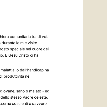
العربيّة
中文
LATINE
iera comunitaria tra di voi.
durante le mie visite
 posto speciale nel cuore dei
io. E Gesù Cristo ci ha
 malattia, o dall’handicap ha
di produttività né
.
giovane, sano o malato - egli
e dello stesso Padre celeste.
sserne coscienti è davvero