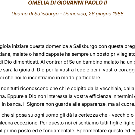
OMELIA DI GIOVANNI PAOLO II
Duomo di Salisburgo
- Domenica, 26 giugno 1988
gioia iniziare questa domenica a Salisburgo con questa pregh
iane, malate o handicappate ha sempre un posto privilegiato 
li di Dio dimenticati. Al contrario! Se un bambino malato ha un
e sarà la gioia di Dio per la vostra fede e per il vostro coragg
voi che noi lo incontriamo in modo particolare.
on tutti riconoscono che chi è colpito dalla vecchiaia, dalla
a. Eppure a Dio non interessa la vostra efficienza in termini 
 in banca. Il Signore non guarda alle apparenze, ma al cuore
che si posa su ogni uomo gli dà la certezza che - vecchio o 
cuna eccezione. Per questo noi ci sentiamo tutti figli e figli
 al primo posto ed è fondamentale. Sperimentare questo ed e