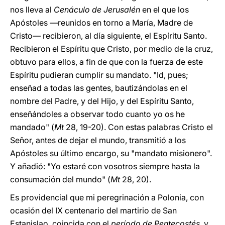
nos lleva al
Cenáculo de Jerusalén
en el que los
Apóstoles —reunidos en torno a María, Madre de
Cristo— recibieron, al día siguiente, el Espíritu Santo.
Recibieron el Espíritu que Cristo, por medio de la cruz,
obtuvo para ellos, a fin de que con la fuerza de este
Espíritu pudieran cumplir su mandato. "Id, pues;
enseñad a todas las gentes, bautizándolas en el
nombre del Padre, y del Hijo, y del Espíritu Santo,
enseñándoles a observar todo cuanto yo os he
mandado" (
Mt
28, 19-20). Con estas palabras Cristo el
Señor, antes de dejar el mundo, transmitió a los
Apóstoles su último encargo, su "mandato misionero".
Y añadió: "Yo estaré con vosotros siempre hasta la
consumación del mundo" (
Mt
28, 20).
Es providencial que mi peregrinación a Polonia, con
ocasión del IX centenario del martirio de San
Estanislao, coincida con el
período de Pentecostés
, y