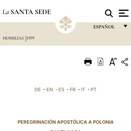
La
SANTA SEDE
ESPAÑOL
HOMILÍAS
1979
FRANÇAIS
ENGLISH
ITALIANO
PORTUGUÊS
ESPAÑOL
DE
-
EN
-
ES
-
FR
-
IT
-
PT
DEUTSCH
POLSKI
العربيّة
PEREGRINACIÓN APOSTÓLICA A POLONIA
中文