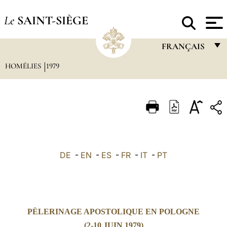
Le
SAINT-SIÈGE
FRANÇAIS
HOMÉLIES
1979
FRANÇAIS
ENGLISH
ITALIANO
PORTUGUÊS
ESPAÑOL
DE
-
EN
-
ES
-
FR
-
IT
-
PT
DEUTSCH
POLSKI
العربيّة
PÈLERINAGE APOSTOLIQUE EN POLOGNE
中文
(2-10 JUIN 1979)