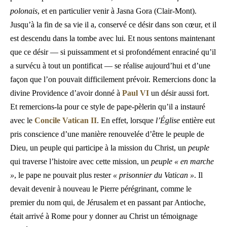
polonais
, et en particulier venir à Jasna Gora (Clair-Mont).
Jusqu’à la fin de sa vie il a, conservé ce désir dans son cœur, et il
est descendu dans la tombe avec lui. Et nous sentons maintenant
que ce désir — si puissamment et si profondément enraciné qu’il
a survécu à tout un pontificat — se réalise aujourd’hui et d’une
façon que l’on pouvait difficilement prévoir. Remercions donc la
divine Providence d’avoir donné à
Paul VI
un désir aussi fort.
Et remercions-la pour ce style de pape-pèlerin qu’il a instauré
avec le
Concile Vatican II
. En effet, lorsque
l’Église
entière eut
pris conscience d’une manière renouvelée d’être le peuple de
Dieu, un peuple qui participe à la mission du Christ, un
peuple
qui traverse l’histoire avec cette mission, un
peuple « en marche
»
, le pape ne pouvait plus rester
« prisonnier du Vatican »
. Il
devait devenir à nouveau le Pierre pérégrinant, comme le
premier du nom qui, de Jérusalem et en passant par Antioche,
était arrivé à Rome pour y donner au Christ un témoignage