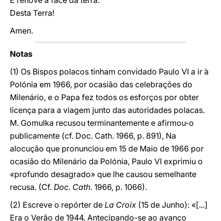
E renove a face da terra.
Desta Terra!
Amen.
Notas
(1) Os Bispos polacos tinham convidado Paulo VI a ir à
Polónia em 1966, por ocasião das celebrações do
Milenário, e o Papa fez todos os esforços por obter
licença para a viagem junto das autoridades polacas.
M. Gomulka recusou terminantemente e afirmou-o
publicamente (cf. Doc. Cath. 1966, p. 891), Na
alocução que pronunciou em 15 de Maio de 1966 por
ocasião do Milenário da Polónia, Paulo VI exprimiu o
«profundo desagrado» que lhe causou semelhante
recusa. (Cf.
Doc. Cath
. 1966, p. 1066).
(2) Escreve o repórter de
La Croix
(15 de Junho): «[...]
Era o Verão de 1944. Antecipando-se ao avanço