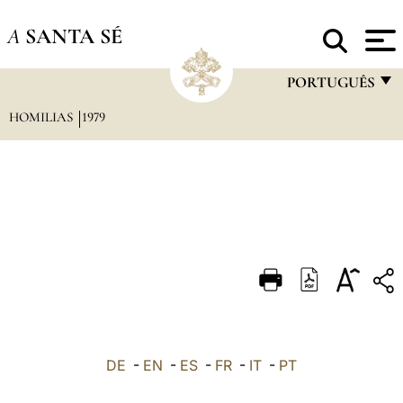
A
SANTA SÉ
PORTUGUÊS
HOMILIAS
1979
FRANÇAIS
ENGLISH
ITALIANO
PORTUGUÊS
ESPAÑOL
DEUTSCH
POLSKI
العربيّة
DE
-
EN
-
ES
-
FR
-
IT
-
PT
中文