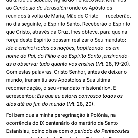
ao
Cenáculo de Jerusalém
onde os Apóstolos —
reunidos à volta de Maria, Mãe de Cristo — receberão,
no dia seguinte, o Espírito Santo. Receberão o Espírito
que Cristo, através da Cruz, lhes obteve, para que na
força deste Espírito possam realizar o Seu mandato:
Ide e ensinai todas as nações, baptizando-as em
nome do Pai, do Filho e do Espírito Santo ,ensinando-
as a observar tudo quanto vos ensinei
(
Mt
. 28, 19-20).
Com estas palavras, Cristo Senhor, antes de deixar o
mundo, transmitiu aos Apóstolos a Sua última
recomendação, o seu «mandato missionário». E
acrescentou:
Eis que eu estarei convosco todos os
dias até ao fim do mundo
(
Mt
. 28, 20).
Foi bem que a minha peregrinação à Polónia, na
ocorrência do IX centenário do martírio de Santo
Estanislau, coincidisse com
o período do Pentecostes