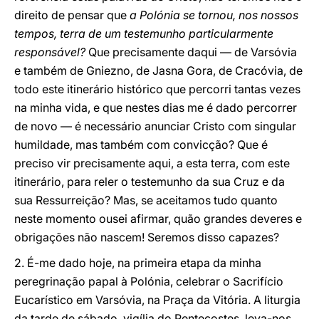
direito de pensar que
a Polónia se tornou, nos nossos
tempos, terra de um testemunho particularmente
responsável?
Que precisamente daqui — de Varsóvia
e também de Gniezno, de Jasna Gora, de Cracóvia, de
todo este itinerário histórico que percorri tantas vezes
na minha vida, e que nestes dias me é dado percorrer
de novo — é necessário anunciar Cristo com singular
humildade, mas também com convicção? Que é
preciso vir precisamente aqui, a esta terra, com este
itinerário, para reler o testemunho da sua Cruz e da
sua Ressurreição? Mas, se aceitamos tudo quanto
neste momento ousei afirmar, quão grandes deveres e
obrigações não nascem! Seremos disso capazes?
2. É-me dado hoje, na primeira etapa da minha
peregrinação papal à Polónia, celebrar o Sacrifício
Eucarístico em Varsóvia, na Praça da Vitória. A liturgia
da tarde de sábado, vigília do Pentecostes, leva-nos