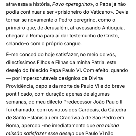
atravessa a história,
Povo «peregrino
», o Papa já não
podia continuar a ser «prisioneiro do Vaticano». Devia
tornar-se novamente o Pedro peregrino, como o
primeiro que, de Jerusalém, atravessando Antioquia,
chegara a Roma para aí dar testemunho de Cristo,
selando-o com o próprio sangue.
É-me concedido hoje satisfazer, no meio de vós,
dilectíssimos Filhos e Filhas da minha Pátria, este
desejo do falecido Papa Paulo VI. Com efeito, quando
— por imperscrutáveis desígnios da Divina
Providência, depois da morte de Paulo VI e do breve
pontificado, com duração apenas de algumas
semanas, do meu dilecto Predecessor João Paulo II —
fui chamado, com os votos dos Cardeais, da Cátedra
de Santo Estanislau em Cracóvia à de São Pedro em
Roma, apercebi-me imediatamente que
era minha
missão satisfazer esse desejo
que Paulo VI não