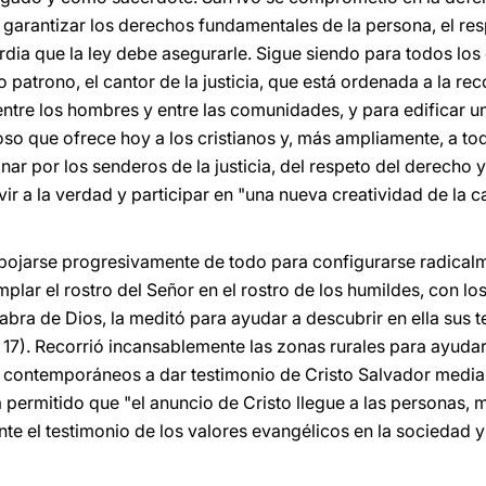
 a garantizar los derechos fundamentales de la persona, el re
ardia que la ley debe asegurarle. Sigue siendo para todos los
o patrono, el cantor de la justicia, que está ordenada a la rec
ntre los hombres y entre las comunidades, y para edificar u
oso que ofrece hoy a los cristianos y, más ampliamente, a t
nar por los senderos de la justicia, del respeto del derecho y
vir a la verdad y participar en "una nueva creatividad de la c
spojarse progresivamente de todo para configurarse radicalm
mplar el rostro del Señor en el rostro de los humildes, con lo
labra de Dios, la meditó para ayudar a descubrir en ella sus 
 17). Recorrió incansablemente las zonas rurales para ayudar
 contemporáneos a dar testimonio de Cristo Salvador median
a permitido que "el anuncio de Cristo llegue a las personas,
 el testimonio de los valores evangélicos en la sociedad y e