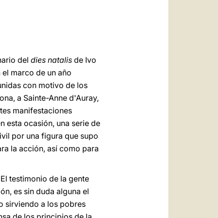
العربيّة
中文
LATINE
nario del
dies natalis
de Ivo
n el marco de un año
unidas con motivo de los
tona, a Sainte-Anne d'Auray,
ntes manifestaciones
n esta ocasión, una serie de
ivil por una figura que supo
ara la acción, así como para
 El testimonio de la gente
ón, es sin duda alguna el
o sirviendo a los pobres
 de los principios de la