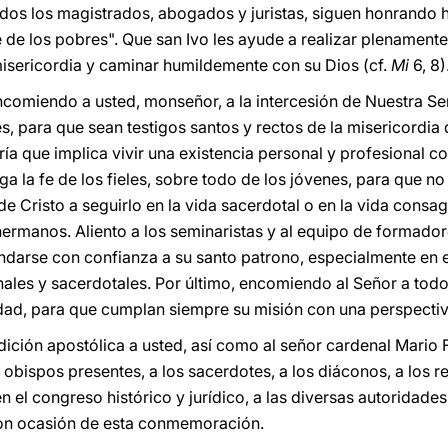
dos los magistrados, abogados y juristas, siguen honrando h
 de los pobres". Que san Ivo les ayude a realizar plenamente
a misericordia y caminar humildemente con su Dios (cf.
Mi
6, 8)
encomiendo a usted, monseñor, a la intercesión de Nuestra Se
, para que sean testigos santos y rectos de la misericordia 
ía que implica vivir una existencia personal y profesional co
ga la fe de los fieles, sobre todo de los jóvenes, para que 
 Cristo a seguirlo en la vida sacerdotal o en la vida consag
hermanos. Aliento a los seminaristas y al equipo de formado
darse con confianza a su santo patrono, especialmente en 
ales y sacerdotales. Por último, encomiendo al Señor a todo
iedad, para que cumplan siempre su misión con una perspectiv
dición apostólica a usted, así como al señor cardenal Mari
obispos presentes, a los sacerdotes, a los diáconos, a los rel
n el congreso histórico y jurídico, a las diversas autoridades
 con ocasión de esta conmemoración.