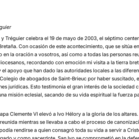
guier
c y Tréguier celebra el 19 de mayo de 2003, el séptimo cente
 Bretaña. Con ocasión de este acontecimiento, que se sitúa e
 en la oración a vosotros, así como a todas las personas re
diocesanos, recordando con emoción mi visita a la tierra bre
y el apoyo que han dado las autoridades locales a las difere
l Colegio de abogados de Saint-Brieuc por haber suscitado, e
nes jurídicas. Esto testimonia el gran interés de la sociedad c
una misión eclesial, sacando de su vida espiritual la fuerza p
apa Clemente VI elevó a Ivo Hélory a la gloria de los altares.
, reunida mientras se llevaba a cabo el proceso de canonizaci
ía rendirse a quien consagró toda su vida a servir a Crist
do y como sacerdote. San Ivo se comprometió en la defensa