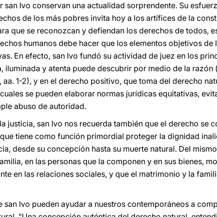
r san Ivo conservan una actualidad sorprendente. Su esfuerz
echos de los más pobres invita hoy a los artífices de la con
ara que se reconozcan y defiendan los derechos de todos, e
rechos humanos debe hacer que los elementos objetivos de la
vas. En efecto, san Ivo fundó su actividad de juez en los prin
 iluminada y atenta puede descubrir por medio de la razón 
 91, aa. 1-2), y en el derecho positivo, que toma del derecho na
cuales se pueden elaborar normas jurídicas equitativas, evit
mple abuso de autoridad.
a justicia, san Ivo nos recuerda también que el derecho se co
 que tiene como función primordial proteger la dignidad inal
ncia, desde su concepción hasta su muerte natural. Del mism
amilia, en las personas que la componen y en sus bienes, m
 en las relaciones sociales, y que el matrimonio y la famili
a de san Ivo pueden ayudar a nuestros contemporáneos a compr
ral. "Una concepción auténtica del derecho natural, entend