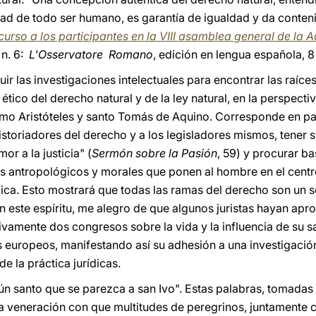
dad de todo ser humano, es garantía de igualdad y da conten
curso a los participantes en la VIII asamblea general de la 
 n. 6:
L'Osservatore Romano
, edición en lengua española, 8
ir las investigaciones intelectuales para encontrar las raíces
ético del derecho natural y de la ley natural, en la perspecti
mo Aristóteles y santo Tomás de Aquino. Corresponde en parti
historiadores del derecho y a los legisladores mismos, tener
r a la justicia" (
Sermón sobre la Pasión
, 59) y procurar b
ios antropológicos y morales que ponen al hombre en el centr
dica. Esto mostrará que todas las ramas del derecho son un s
n este espíritu, me alegro de que algunos juristas hayan apr
ivamente dos congresos sobre la vida y la influencia de su s
 europeos, manifestando así su adhesión a una investigació
e la práctica jurídicas.
ún santo que se parezca a san Ivo". Estas palabras, tomadas 
 la veneración con que multitudes de peregrinos, juntamente 