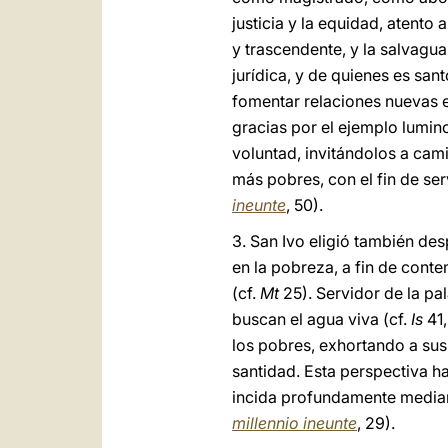
justicia y la equidad, atento
y trascendente, y la salvagu
jurídica, y de quienes es sant
fomentar relaciones nuevas e
gracias por el ejemplo lumin
voluntad, invitándolos a cami
más pobres, con el fin de ser
ineunte
, 50).
3. San Ivo eligió también de
en la pobreza, a fin de conte
(cf.
Mt
25). Servidor de la pa
buscan el agua viva (cf.
Is
41,
los pobres, exhortando a sus
santidad. Esta perspectiva h
incida profundamente mediante
millennio ineunte
, 29).