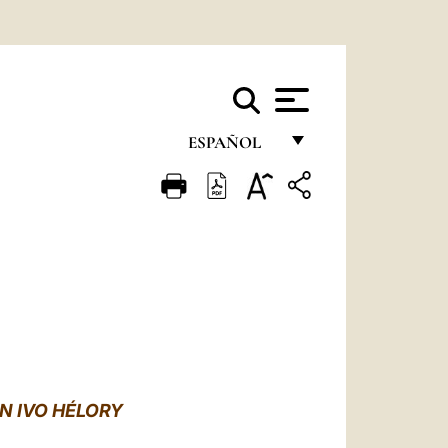
ESPAÑOL
FRANÇAIS
ENGLISH
ITALIANO
PORTUGUÊS
ESPAÑOL
DEUTSCH
N IVO HÉLORY
POLSKI