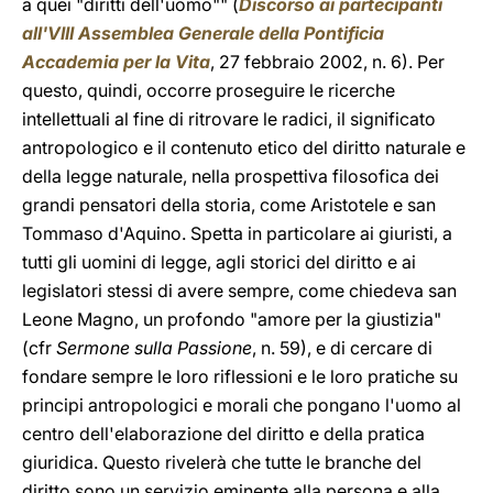
a quei "diritti dell'uomo"" (
Discorso ai partecipanti
all'VIII Assemblea Generale della Pontificia
Accademia per la Vita
, 27 febbraio 2002, n. 6). Per
questo, quindi, occorre proseguire le ricerche
intellettuali al fine di ritrovare le radici, il significato
antropologico e il contenuto etico del diritto naturale e
della legge naturale, nella prospettiva filosofica dei
grandi pensatori della storia, come Aristotele e san
Tommaso d'Aquino. Spetta in particolare ai giuristi, a
tutti gli uomini di legge, agli storici del diritto e ai
legislatori stessi di avere sempre, come chiedeva san
Leone Magno, un profondo "amore per la giustizia"
(cfr
Sermone sulla Passione
, n. 59), e di cercare di
fondare sempre le loro riflessioni e le loro pratiche su
principi antropologici e morali che pongano l'uomo al
centro dell'elaborazione del diritto e della pratica
giuridica. Questo rivelerà che tutte le branche del
diritto sono un servizio eminente alla persona e alla