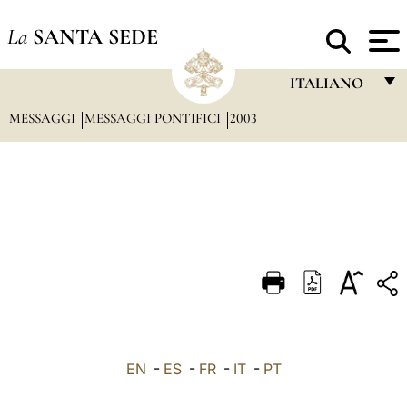
La
SANTA SEDE
ITALIANO
MESSAGGI
MESSAGGI PONTIFICI
2003
FRANÇAIS
ENGLISH
ITALIANO
PORTUGUÊS
ESPAÑOL
DEUTSCH
POLSKI
العربيّة
EN
-
ES
-
FR
-
IT
-
PT
中文