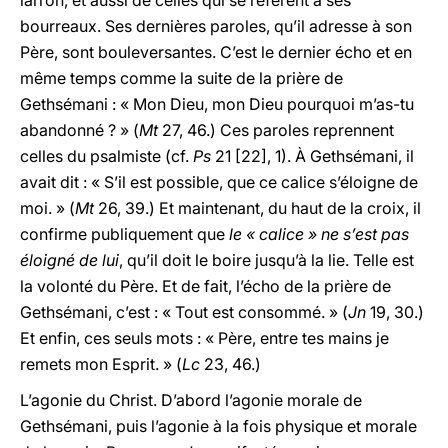
larron, et aussi de celles qui se réfèrent à ses
bourreaux. Ses dernières paroles, qu’il adresse à son
Père, sont bouleversantes. C’est le dernier écho et en
même temps comme la suite de la prière de
Gethsémani : « Mon Dieu, mon Dieu pourquoi m’as-tu
abandonné ? » (
Mt
27, 46.) Ces paroles reprennent
celles du psalmiste (cf.
Ps
21 [22], 1). À Gethsémani, il
avait dit : « S’il est possible, que ce calice s’éloigne de
moi. » (
Mt
26, 39.) Et maintenant, du haut de la croix, il
confirme publiquement que
le « calice » ne s’est pas
éloigné de lui
, qu’il doit le boire jusqu’à la lie. Telle est
la volonté du Père. Et de fait, l’écho de la prière de
Gethsémani, c’est : « Tout est consommé. » (
Jn
19, 30.)
Et enfin, ces seuls mots : « Père, entre tes mains je
remets mon Esprit. » (
Lc
23, 46.)
L’agonie du Christ. D’abord l’agonie morale de
Gethsémani, puis l’agonie à la fois physique et morale