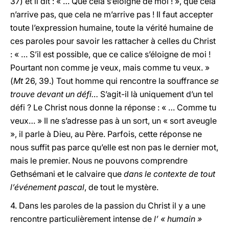
37) et il dit : « … Que cela s’éloigne de moi ! », que cela
n’arrive pas, que cela ne m’arrive pas ! Il faut accepter
toute l’expression humaine, toute la vérité humaine de
ces paroles pour savoir les rattacher à celles du Christ
: « … S’il est possible, que ce calice s’éloigne de moi !
Pourtant non comme je veux, mais comme tu veux. »
(
Mt
26, 39.) Tout homme qui rencontre la souffrance
se
trouve devant un défi…
S’agit-il là uniquement d’un tel
défi ? Le Christ nous donne la réponse : « … Comme tu
veux… » Il ne s’adresse pas à un sort, un « sort aveugle
», il parle à Dieu, au Père. Parfois, cette réponse ne
nous suffit pas parce qu’elle est non pas le dernier mot,
mais le premier. Nous ne pouvons comprendre
Gethsémani et le calvaire que
dans le contexte de tout
l’événement pascal
, de tout le mystère.
4. Dans les paroles de la passion du Christ il y a une
rencontre particulièrement intense de
l’ « humain »