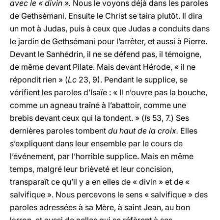
avec le « divin ».
Nous le voyons déjà dans les paroles
de Gethsémani. Ensuite le Christ se taira plutôt. Il dira
un mot à Judas, puis à ceux que Judas a conduits dans
le jardin de Gethsémani pour l’arrêter, et aussi à Pierre.
Devant le Sanhédrin, il ne se défend pas, il témoigne,
de même devant Pilate. Mais devant Hérode, « il ne
répondit rien » (
Lc
23, 9). Pendant le supplice, se
vérifient les paroles d’Isaïe : « Il n’ouvre pas la bouche,
comme un agneau traîné à l’abattoir, comme une
brebis devant ceux qui la tondent. » (
Is
53, 7.) Ses
dernières paroles tombent
du haut de la croix.
Elles
s’expliquent dans leur ensemble par le cours de
l’événement, par l’horrible supplice. Mais en même
temps, malgré leur brièveté et leur concision,
transparaît ce qu’il y a en elles de « divin » et de «
salvifique ». Nous percevons le sens « salvifique » des
paroles adressées à sa Mère, à saint Jean, au bon