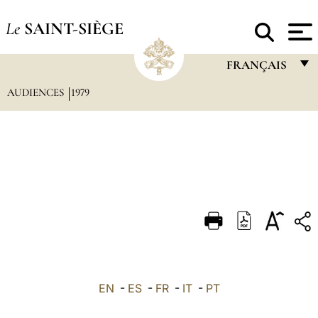
Le
SAINT-SIÈGE
FRANÇAIS
AUDIENCES
1979
FRANÇAIS
ENGLISH
ITALIANO
PORTUGUÊS
ESPAÑOL
DEUTSCH
POLSKI
العربيّة
EN
-
ES
-
FR
-
IT
-
PT
中文