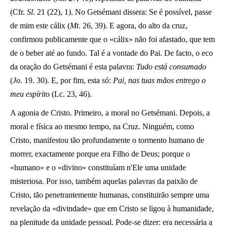
(Cfr.
Sl
. 21 (22), 1). No Getsémani dissera: Se é possível, passe
de mim este cálix (
Mt
. 26, 39). E agora, do alto da cruz,
confirmou publicamente que o «cálix» não foi afastado, que tem
de o beber até ao fundo. Tal é a vontade do Pai. De facto, o eco
da oração do Getsémani é esta palavra:
Tudo está consumado
(
Jo
. 19. 30). E, por fim, esta só:
Pai, nas tuas mãos entrego o
meu espírito
(Lc. 23, 46).
A agonia de Cristo. Primeiro, a moral no Getsémani. Depois, a
moral e física ao mesmo tempo, na Cruz. Ninguém, como
Cristo, manifestou tão profundamente o tormento humano de
morrer, exactamente porque era Filho de Deus; porque o
«humano» e o «divino» constituíam n'Ele uma unidade
misteriosa. Por isso, também aquelas palavras da paixão de
Cristo, tão penetrantemente humanas, constituirão sempre uma
revelação da «divindade» que em Cristo se ligou à humanidade,
na plenitude da unidade pessoal. Pode-se dizer: era necessária a