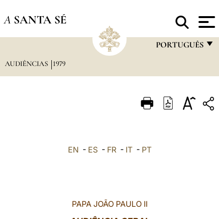
A
SANTA SÉ
PORTUGUÊS
AUDIÊNCIAS
1979
FRANÇAIS
ENGLISH
ITALIANO
PORTUGUÊS
ESPAÑOL
EN
-
ES
-
FR
-
IT
-
PT
DEUTSCH
POLSKI
العربيّة
PAPA JOÃO PAULO II
中文