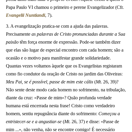
Papa Paulo VI chamou o primeiro e perene Evangelizador (Cfr.
Evangelii Nuntiandi
, 7).
3. A evangelização pratica-se com a ajuda das palavras.
Precisamente
as palavras de Cristo pronunciadas durante a Sua
paixão
têm força enorme de expressão. Pode-se também dizer
que elas são lugar de especial encontro com cada homem; são a
ocasião e o motivo para manifestar grande solidariedade.
Quantas vezes voltamos àquele que os Evangelistas registaram
como fio condutor da oração de Cristo no jardim das Oliveiras:
Meu Pai, se é possível, passe de mim este cálix
(
Mt
. 26, 39)?
Não sente deste modo cada homem no sofrimento, na tribulação,
diante da cruz: «Passe de mim»? Quão profunda verdade
humana está encerrada nesta frase! Cristo como verdadeiro
homem, sentiu repugnância diante do sofrimento:
Começou a
entristecer-se e a angustiar-se
(
Mt
. 26, 37) e disse: «Passe de
mim ...», não venha, não se encontre comigo! É necessário