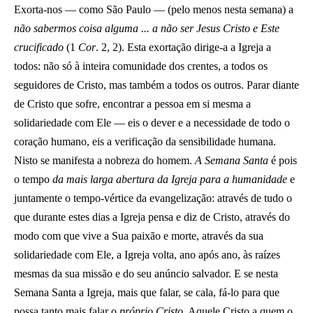
Exorta-nos — como São Paulo — (pelo menos nesta semana) a
não sabermos coisa alguma ... a não ser Jesus Cristo e Este
crucificado
(1
Cor
. 2, 2). Esta exortação dirige-a a Igreja a
todos: não só à inteira comunidade dos crentes, a todos os
seguidores de Cristo, mas também a todos os outros. Parar diante
de Cristo que sofre, encontrar a pessoa em si mesma a
solidariedade com Ele — eis o dever e a necessidade de todo o
coração humano, eis a verificação da sensibilidade humana.
Nisto se manifesta a nobreza do homem.
A Semana Santa
é pois
o tempo
da mais larga abertura da Igreja para a humanidade
e
juntamente o tempo-vértice da evangelização: através de tudo o
que durante estes dias a Igreja pensa e diz de Cristo, através do
modo com que vive a Sua paixão e morte, através da sua
solidariedade com Ele, a Igreja volta, ano após ano, às raízes
mesmas da sua missão e do seu anúncio salvador. E se nesta
Semana Santa a Igreja, mais que falar, se cala, fá-lo para que
possa tanto mais falar o
próprio Cristo
. Aquele Cristo a quem o