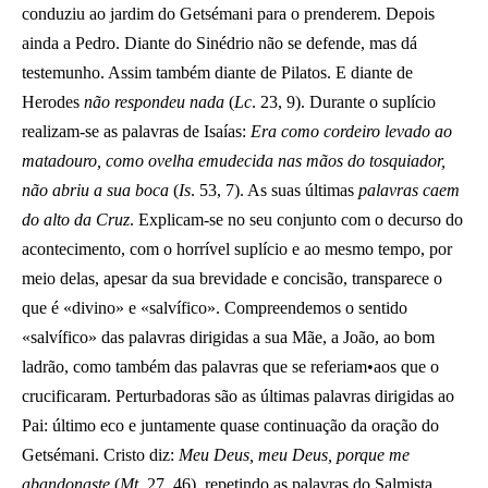
conduziu ao jardim do Getsémani para o prenderem. Depois
ainda a Pedro. Diante do Sinédrio não se defende, mas dá
testemunho. Assim também diante de Pilatos. E diante de
Herodes
não respondeu nada
(
Lc
. 23, 9). Durante o suplício
realizam-se as palavras de Isaías:
Era como cordeiro levado ao
matadouro, como ovelha emudecida nas mãos do tosquiador,
não abriu a sua boca
(
Is
. 53, 7). As suas últimas
palavras caem
do alto da Cruz
. Explicam-se no seu conjunto com o decurso do
acontecimento, com o horrível suplício e ao mesmo tempo, por
meio delas, apesar da sua brevidade e concisão, transparece o
que é «divino» e «salvífico». Compreendemos o sentido
«salvífico» das palavras dirigidas a sua Mãe, a João, ao bom
ladrão, como também das palavras que se referiam•aos que o
crucificaram. Perturbadoras são as últimas palavras dirigidas ao
Pai: último eco e juntamente quase continuação da oração do
Getsémani. Cristo diz:
Meu Deus, meu Deus, porque me
abandonaste
(
Mt
. 27, 46), repetindo as palavras do Salmista