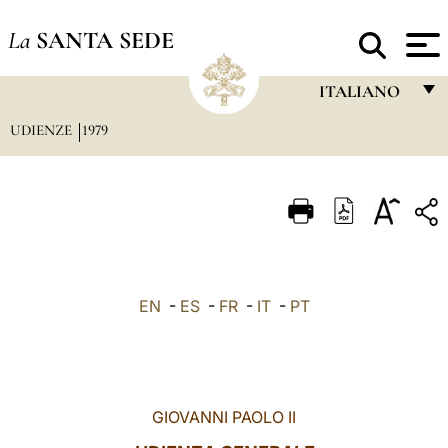
La
SANTA SEDE
ITALIANO
UDIENZE
1979
FRANÇAIS
ENGLISH
ITALIANO
PORTUGUÊS
ESPAÑOL
EN
-
ES
-
FR
-
IT
-
PT
DEUTSCH
POLSKI
العربيّة
GIOVANNI PAOLO II
中文