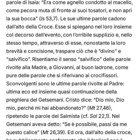
parole di Isaia: “Era come agnello condotto al macello,
come pecora muta di fronte ai suoi tosatori, e non aprì
la sua bocca” (
Is
53,7). Le sue ultime parole cadono
dall’alto della Croce. Esse si spiegano nel loro insieme
col decorso dell’evento, con l’orribile supplizio e, nello
stesso tempo, attraverso di esse, nonostante la loro
brevità e concisione, traspare ciò che è “divino” e
“salvifico”. Risentiamo il senso “salvifico” delle parole
rivolte alla Madre, a Giovanni, al buon ladrone, come
pure delle parole che si riferivano ai crocifissori.
Sconvolgenti sono le ultime parole rivolte al Padre:
ultima eco ed insieme quasi continuazione della
preghiera del Getsemani. Cristo dice: “Dio mio, Dio
mio, perché mi hai abbandonato?” (
Mt
27,46),
ripetendo le parole del Salmista (cf.
Sal
22,1). Nel
Getsemani aveva detto: “Se è possibile, passi da me
questo calice” (
Mt
26,39). Ed ora, dall’alto della croce,