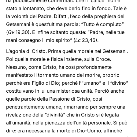
ha pubblicamente confermato che il “calice” non è
stato allontanato, che deve berlo fino in fondo. Tale è
la volontà del Padre. Difatti, l’eco della preghiera del
Getsemani è quest’ultima parola: “Tutto è compiuto”
(
Gv
19,30). E infine soltanto queste: “Padre, nelle tue
mani consegno il mio spirito” (
Lc
23,46).
L’agonia di Cristo. Prima quella morale nel Getsemani.
Poi quella morale e fisica insieme, sulla Croce.
Nessuno, come Cristo, ha così profondamente
manifestato il tormento umano del morire, proprio
perché era Figlio di Dio; perché l’“umano” e il “divino”
costituivano in lui una misteriosa unità. Perciò anche
quelle parole della Passione di Cristo, così
penetrantemente umane, rimarranno per sempre una
rivelazione della “divinità” che in Cristo si è legata
all’umanità, nella pienezza dell’unità personale. Si può
dire: era necessaria la morte di Dio-Uomo, affinché