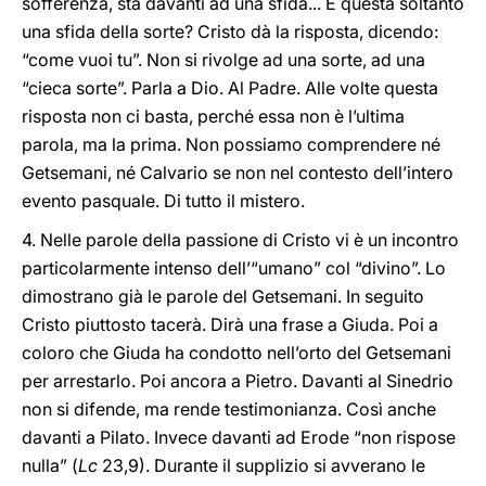
sofferenza, sta davanti ad una sfida... È questa soltanto
una sfida della sorte? Cristo dà la risposta, dicendo:
“come vuoi tu”. Non si rivolge ad una sorte, ad una
“cieca sorte”. Parla a Dio. Al Padre. Alle volte questa
risposta non ci basta, perché essa non è l’ultima
parola, ma la prima. Non possiamo comprendere né
Getsemani, né Calvario se non nel contesto dell’intero
evento pasquale. Di tutto il mistero.
4. Nelle parole della passione di Cristo vi è un incontro
particolarmente intenso dell’“umano” col “divino”. Lo
dimostrano già le parole del Getsemani. In seguito
Cristo piuttosto tacerà. Dirà una frase a Giuda. Poi a
coloro che Giuda ha condotto nell’orto del Getsemani
per arrestarlo. Poi ancora a Pietro. Davanti al Sinedrio
non si difende, ma rende testimonianza. Così anche
davanti a Pilato. Invece davanti ad Erode “non rispose
nulla” (
Lc
23,9). Durante il supplizio si avverano le