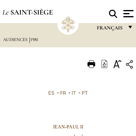
Le
SAINT-SIÈGE
FRANÇAIS
AUDIENCES
1981
FRANÇAIS
ENGLISH
ITALIANO
PORTUGUÊS
ESPAÑOL
ES
-
FR
-
IT
-
PT
DEUTSCH
POLSKI
العربيّة
JEAN-PAUL II
中文