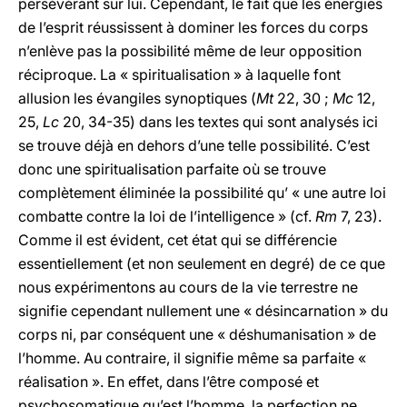
persévérant sur lui. Cependant, le fait que les énergies
de l’esprit réussissent à dominer les forces du corps
n’enlève pas la possibilité même de leur opposition
réciproque. La « spiritualisation » à laquelle font
allusion les évangiles synoptiques (
Mt
22, 30 ;
Mc
12,
25,
Lc
20, 34-35) dans les textes qui sont analysés ici
se trouve déjà en dehors d’une telle possibilité. C’est
donc une spiritualisation parfaite où se trouve
complètement éliminée la possibilité qu’ « une autre loi
combatte contre la loi de l’intelligence » (cf.
Rm
7, 23).
Comme il est évident, cet état qui se différencie
essentiellement (et non seulement en degré) de ce que
nous expérimentons au cours de la vie terrestre ne
signifie cependant nullement une « désincarnation » du
corps ni, par conséquent une « déshumanisation » de
l’homme. Au contraire, il signifie même sa parfaite «
réalisation ». En effet, dans l’être composé et
psychosomatique qu’est l’homme, la perfection ne