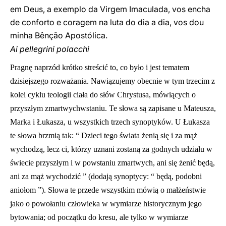
em Deus, a exemplo da Virgem Imaculada, vos encha
de conforto e coragem na luta do dia a dia, vos dou
minha Bênção Apostólica.
Ai pellegrini polacchi
Pragnę naprzód krótko streścić to, co było i jest tematem
dzisiejszego rozważania. Nawiązujemy obecnie w tym trzecim z
kolei cyklu teologii ciała do słów Chrystusa, mówiących o
przyszłym zmartwychwstaniu. Te słowa są zapisane u Mateusza,
Marka i Łukasza, u wszystkich trzech synoptyków. U Łukasza
te słowa brzmią tak: “ Dzieci tego świata żenią się i za mąż
wychodzą, lecz ci, którzy uznani zostaną za godnych udziału w
świecie przyszłym i w powstaniu zmartwych, ani się żenić będą,
ani za mąż wychodzić ” (dodają synoptycy: “ będą, podobni
aniołom ”). Słowa te przede wszystkim mówią o małżeństwie
jako o powołaniu człowieka w wymiarze historycznym jego
bytowania; od początku do kresu, ale tylko w wymiarze