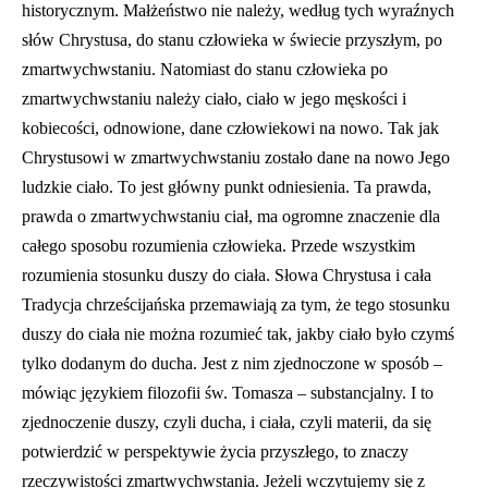
historycznym. Małżeństwo nie należy, według tych wyraźnych
słów Chrystusa, do stanu człowieka w świecie przyszłym, po
zmartwychwstaniu. Natomiast do stanu człowieka po
zmartwychwstaniu należy ciało, ciało w jego męskości i
kobiecości, odnowione, dane człowiekowi na nowo. Tak jak
Chrystusowi w zmartwychwstaniu zostało dane na nowo Jego
ludzkie ciało. To jest główny punkt odniesienia. Ta prawda,
prawda o zmartwychwstaniu ciał, ma ogromne znaczenie dla
całego sposobu rozumienia człowieka. Przede wszystkim
rozumienia stosunku duszy do ciała. Słowa Chrystusa i cała
Tradycja chrześcijańska przemawiają za tym, że tego stosunku
duszy do ciała nie można rozumieć tak, jakby ciało było czymś
tylko dodanym do ducha. Jest z nim zjednoczone w sposób –
mówiąc językiem filozofii św. Tomasza – substancjalny. I to
zjednoczenie duszy, czyli ducha, i ciała, czyli materii, da się
potwierdzić w perspektywie życia przyszłego, to znaczy
rzeczywistości zmartwychwstania. Jeżeli wczytujemy się z