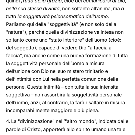
quindi
frutto della grazia
, cioè del
comunicarsi di Dio,
nella sua stessa divinità
, non soltanto all’anima, ma
a
tutta la soggettività psicosomatica dell’uomo
.
Parliamo qui della "soggettività" (e non solo della
"natura"), perché quella divinizzazione va intesa non
soltanto come uno "stato interiore" dell’uomo (cioè:
del soggetto), capace di vedere Dio "a faccia a
faccia", ma anche come una nuova formazione di tutta
la soggettività personale dell’uomo a misura
dell’unione con Dio nel suo mistero trinitario e
dell’intimità con Lui nella perfetta comunione delle
persone. Questa intimità – con tutta la sua intensità
soggettiva – non assorbirà la soggettività personale
dell’uomo, anzi, al contrario, la farà risaltare in misura
incomparabilmente maggiore e più piena.
4.
La "divinizzazione" nell’"altro mondo", indicata dalle
parole di Cristo, apporterà allo spirito umano una tale