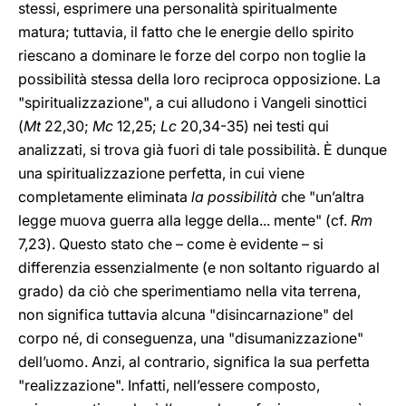
stessi, esprimere una personalità spiritualmente
matura; tuttavia, il fatto che le energie dello spirito
riescano a dominare le forze del corpo non toglie la
possibilità stessa della loro reciproca opposizione. La
"spiritualizzazione", a cui alludono i Vangeli sinottici
(
Mt
22,30
;
Mc
12,25
;
Lc
20,34-35
) nei testi qui
analizzati, si trova già fuori di tale possibilità. È dunque
una spiritualizzazione perfetta, in cui viene
completamente eliminata
la possibilità
che "un’altra
legge muova guerra alla legge della... mente" (cf.
Rm
7,23
). Questo stato che – come è evidente – si
differenzia essenzialmente (e non soltanto riguardo al
grado) da ciò che sperimentiamo nella vita terrena,
non significa tuttavia alcuna "disincarnazione" del
corpo né, di conseguenza, una "disumanizzazione"
dell’uomo. Anzi, al contrario, significa la sua perfetta
"realizzazione". Infatti, nell’essere composto,