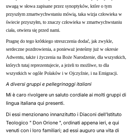
uwagą w słowa zapisane przez synoptyków, które o tym
przyszłym zmartwychwstaniu mówią, taka wizja człowieka w
świecie przyszyłm, to znaczy człowieka w zmartwychwstaniu
ciała, otwiera się przed nami.
Pragnę do tego krótkiego streszczenia dodać, jak zwykle,
serdeczne pozdrowienia, a ponieważ jesteśmy już w okresie
Adwentu, także i życzenia na Boże Narodzenie, dla wszystkich,
których tutaj reprezentujecie, a jeżeli to możliwe, to dla
wszystkich w ogóle Polaków i w Ojczyźnie, i na Emigracji.
A diversi gruppi e pellegrinaggi italiani
Mi è caro rivolgere un saluto cordiale ai molti gruppi di
lingua italiana qui presenti.
Di essi menzionano innanzitutto i Diaconi dell’Istituto
Teologico " Don Orione ", ordinati appena ieri, e qui
venuti con i loro familiari; ad essi auguro una vita di