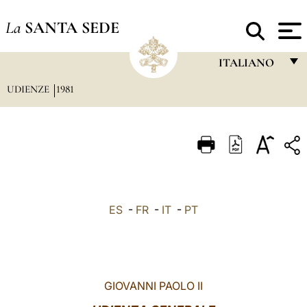
La
SANTA SEDE
ITALIANO
UDIENZE
1981
FRANÇAIS
ENGLISH
ITALIANO
PORTUGUÊS
ESPAÑOL
ES
-
FR
-
IT
-
PT
DEUTSCH
POLSKI
العربيّة
GIOVANNI PAOLO II
中文