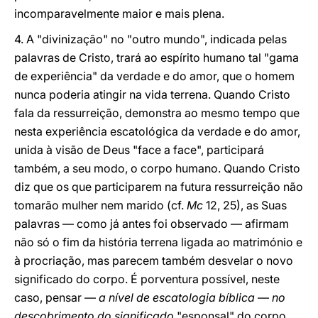
incomparavelmente maior e mais plena.
4. A "divinização" no "outro mundo", indicada pelas
palavras de Cristo, trará ao espírito humano tal "gama
de experiência" da verdade e do amor, que o homem
nunca poderia atingir na vida terrena. Quando Cristo
fala da ressurreição, demonstra ao mesmo tempo que
nesta experiência escatológica da verdade e do amor,
unida à visão de Deus "face a face", participará
também, a seu modo, o corpo humano. Quando Cristo
diz que os que participarem na futura ressurreição não
tomarão mulher nem marido (cf.
Mc
12, 25), as Suas
palavras — como já antes foi observado — afirmam
não só o fim da história terrena ligada ao matrimónio e
à procriação, mas parecem também desvelar o novo
significado do corpo. É porventura possível, neste
caso, pensar —
a nível de escatologia bíblica
—
no
descobrimento do significado
"esponsal" do corpo,