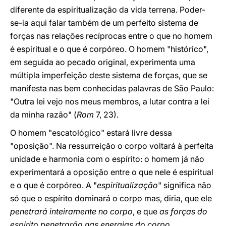
diferente da espiritualização da vida terrena. Poder-
se-ia aqui falar também de um perfeito sistema de
forças nas relações recíprocas entre o que no homem
é espiritual e o que é corpóreo. O homem "histórico",
em seguida ao pecado original, experimenta uma
múltipla imperfeição deste sistema de forças, que se
manifesta nas bem conhecidas palavras de São Paulo:
"Outra lei vejo nos meus membros, a lutar contra a lei
da minha razão" (
Rom
7, 23).
O homem "escatológico" estará livre dessa
"oposição". Na ressurreição o corpo voltará à perfeita
unidade e harmonia com o espírito: o homem já não
experimentará a oposição entre o que nele é espiritual
e o que é corpóreo. A "
espiritualização
" significa não
só que o espírito dominará o corpo mas, diria, que ele
penetrará inteiramente no corpo
, e que
as forças do
espírito penetrarão nas energias do corpo
.