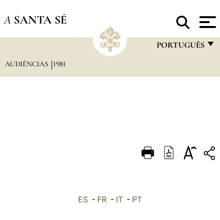
A
SANTA SÉ
PORTUGUÊS
AUDIÊNCIAS
1981
FRANÇAIS
ENGLISH
ITALIANO
PORTUGUÊS
ESPAÑOL
DEUTSCH
POLSKI
العربيّة
ES
-
FR
-
IT
-
PT
中文