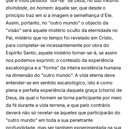
que é mais pessoal "dar-se" de Deus, na sua mesma
divindade
,
ao homem
: àquele ser, que desde o
princípio traz em si a imagem e semelhança d'Ele.
Assim, portanto, no "outro mundo" o objecto da
"visão" será aquele mistério oculto da eternidade no
Pai, mistério que no tempo foi revelado em Cristo,
para completar-se incessantemente por obra do
Espírito Santo; aquele mistério tornar-se-á, se assim
nos podemos exprimir, o conteúdo da experiência
escatológica e a "forma" da inteira existência humana
na dimensão do "outro mundo". A vida eterna deve
entender-se em sentido escatológico, isto é como
plena e perfeita experiência daquela graça (
charis
) de
Deus, da qual o homem se torna participante por meio
da fé durante a vida terrena, e que pelo contrário
deverá não só revelar-se àqueles que participarão do
"outro mundo" em toda a sua penetrante
profundidade, mas ser também experimentada na sua