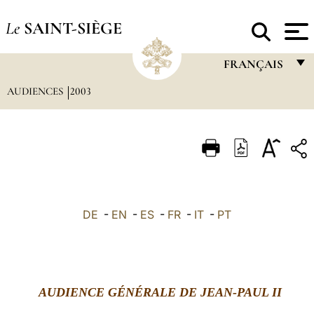
Le
SAINT-SIÈGE
FRANÇAIS
AUDIENCES
2003
FRANÇAIS
ENGLISH
ITALIANO
PORTUGUÊS
ESPAÑOL
DE
-
EN
-
ES
-
FR
-
IT
-
PT
DEUTSCH
POLSKI
العربيّة
AUDIENCE GÉNÉRALE DE JEAN-PAUL II
中文