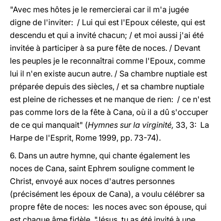
"Avec mes hôtes je le remercierai car il m'a jugée
digne de l'inviter: / Lui qui est l'Epoux céleste, qui est
descendu et qui a invité chacun; / et moi aussi j'ai été
invitée à participer à sa pure fête de noces. / Devant
les peuples je le reconnaîtrai comme l'Epoux, comme
lui il n'en existe aucun autre. / Sa chambre nuptiale est
préparée depuis des siècles, / et sa chambre nuptiale
est pleine de richesses et ne manque de rien: / ce n'est
pas comme lors de la fête à Cana, où il a dû s'occuper
de ce qui manquait" (
Hymnes sur la virginité,
33, 3: La
Harpe de l'Esprit, Rome 1999, pp. 73-74).
6. Dans un autre hymne, qui chante également les
noces de Cana, saint Ephrem souligne comment le
Christ, envoyé aux noces d'autres personnes
(précisément les époux de Cana), a voulu célébrer sa
propre fête de noces: les noces avec son épouse, qui
est chaque âme fidèle. "Jésus, tu as été invité à une