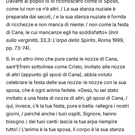
Davanti ai popoli io lo riconoscerò come lo Sposo,
come lui non ce n’è altri. / La sua stanza nuziale è
preparata dai secoli, / e la sua stanza nuziale è fornita
di ricchezze e non manca di niente: / non come la festa
di Cana, le cui mancanze egli ha soddisfatto» (
Inni
sulla verginità
, 33,3:
L’arpa dello Spirito
, Roma 1999,
pp. 73-74).
6. In un altro inno che pure canta le nozze di Cana,
sant’Efrem sottolinea come Cristo, invitato alle nozze
di altri (appunto gli sposi di Cana), abbia voluto
celebrare la festa delle sue nozze: le nozze con la sua
sposa, che è ogni anima fedele. «Gesù, tu sei stato
invitato a una festa di nozze di altri, gli sposi di Cana, /
qui, invece, c’è la tua festa, pura e bella: rallegra i nostri
giorni, / perché anche i tuoi ospiti, Signore, hanno
bisogno / dei tuoi canti: lascia la tua arpa riempire
tutto! / L’anima è la tua sposa, il corpo è la sua stanza