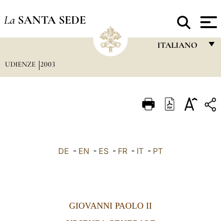
La
SANTA SEDE
ITALIANO
UDIENZE
2003
FRANÇAIS
ENGLISH
ITALIANO
PORTUGUÊS
ESPAÑOL
DE
-
EN
-
ES
-
FR
-
IT
-
PT
DEUTSCH
POLSKI
العربيّة
GIOVANNI PAOLO II
中文