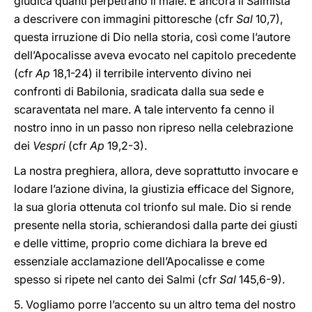
giudica quanti perpetrano il male. È ancora il Salmista
a descrivere con immagini pittoresche (cfr
Sal
10,7),
questa irruzione di Dio nella storia, così come l’autore
dell’Apocalisse aveva evocato nel capitolo precedente
(cfr
Ap
18,1-24) il terribile intervento divino nei
confronti di Babilonia, sradicata dalla sua sede e
scaraventata nel mare. A tale intervento fa cenno il
nostro inno in un passo non ripreso nella celebrazione
dei
Vespri
(cfr
Ap
19,2-3).
La nostra preghiera, allora, deve soprattutto invocare e
lodare l’azione divina, la giustizia efficace del Signore,
la sua gloria ottenuta col trionfo sul male. Dio si rende
presente nella storia, schierandosi dalla parte dei giusti
e delle vittime, proprio come dichiara la breve ed
essenziale acclamazione dell’Apocalisse e come
spesso si ripete nel canto dei Salmi (cfr
Sal
145,6-9).
5. Vogliamo porre l’accento su un altro tema del nostro