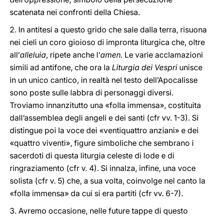
scatenata nei confronti della Chiesa.
2. In antitesi a questo grido che sale dalla terra, risuona
nei cieli un coro gioioso di impronta liturgica che, oltre
all’
alleluia
, ripete anche l’
amen.
Le varie acclamazioni
simili ad antifone, che ora la
Liturgia dei Vespri
unisce
in un unico cantico, in realtà nel testo dell’Apocalisse
sono poste sulle labbra di personaggi diversi.
Troviamo innanzitutto una «folla immensa», costituita
dall’assemblea degli angeli e dei santi (cfr vv. 1-3). Si
distingue poi la voce dei «ventiquattro anziani» e dei
«quattro viventi», figure simboliche che sembrano i
sacerdoti di questa liturgia celeste di lode e di
ringraziamento (cfr v. 4). Si innalza, infine, una voce
solista (cfr v. 5) che, a sua volta, coinvolge nel canto la
«folla immensa» da cui si era partiti (cfr vv. 6-7).
3. Avremo occasione, nelle future tappe di questo