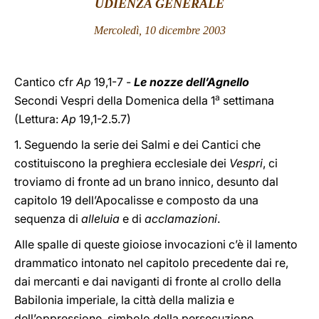
UDIENZA GENERALE
LATINE
Mercoledì, 10 dicembre 2003
Cantico cfr
Ap
19,1-7 -
Le nozze dell’Agnello
a
Secondi Vespri della Domenica della 1
settimana
(Lettura:
Ap
19,1-2.5.7)
1. Seguendo la serie dei Salmi e dei Cantici che
costituiscono la preghiera ecclesiale dei
Vespri
, ci
troviamo di fronte ad un brano innico, desunto dal
capitolo 19 dell’Apocalisse e composto da una
sequenza di
alleluia
e di
acclamazioni
.
Alle spalle di queste gioiose invocazioni c’è il lamento
drammatico intonato nel capitolo precedente dai re,
dai mercanti e dai naviganti di fronte al crollo della
Babilonia imperiale, la città della malizia e
dell’oppressione, simbolo della persecuzione