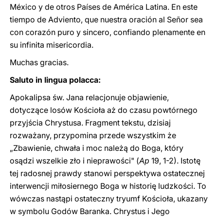
México y de otros Países de América Latina. En este
tiempo de Adviento, que nuestra oración al Señor sea
con corazón puro y sincero, confiando plenamente en
su infinita misericordia.
Muchas gracias.
Saluto in lingua polacca:
Apokalipsa św. Jana relacjonuje objawienie,
dotyczące losów Kościoła aż do czasu powtórnego
przyjścia Chrystusa. Fragment tekstu, dzisiaj
rozważany, przypomina przede wszystkim że
„Zbawienie, chwała i moc należą do Boga, który
osądzi wszelkie zło i nieprawości" (
Ap
19, 1-2). Istotę
tej radosnej prawdy stanowi perspektywa ostatecznej
interwencji miłosiernego Boga w historię ludzkości. To
wówczas nastąpi ostateczny tryumf Kościoła, ukazany
w symbolu Godów Baranka. Chrystus i Jego