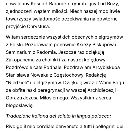
chwalebny Kościół. Baranek i tryumfujący Lud Boży,
zjednoczeni węzłem miłości. Niech naszej modlitwie
towarzyszy świadomość oczekiwania na powtórne
przyjście Chrystusa.
Witam serdecznie wszystkich obecnych pielgrzymów
z Polski. Pozdrawiam ponownie Księży Biskupów i
Seminarium z Radomia. Jeszcze raz dziękuję
Zakopanemu za choinki i za nastrój kolędowy.
Pozdrówcie całe Podhale. Pozdrawiam Arcybiskupa
Stanisława Nowaka z Częstochowy, Redakcję
"Niedzieli" i pielgrzymów. Dziękuję wraz z Wami Bogu
za obfite łaski peregrynacji w waszej Archidiecezji
Obrazu Jezusa Miłosiernego. Wszystkim z serca
błogosławię.
Traduzione italiana del saluto in lingua polacca:
Rivolgo il mio cordiale benvenuto a tutti i pellegrini qui