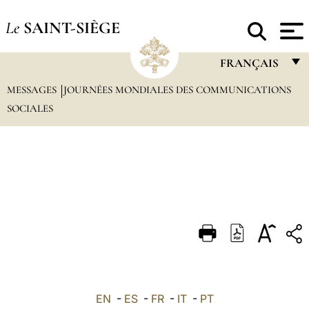
Le
SAINT-SIÈGE
FRANÇAIS
MESSAGES
JOURNÉES MONDIALES DES COMMUNICATIONS
FRANÇAIS
SOCIALES
ENGLISH
ITALIANO
PORTUGUÊS
ESPAÑOL
DEUTSCH
POLSKI
العربيّة
EN
-
ES
-
FR
-
IT
-
PT
中文