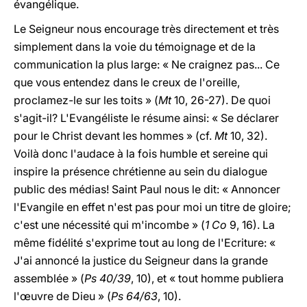
évangélique.
Le Seigneur nous encourage très directement et très
simplement dans la voie du témoignage et de la
communication la plus large: « Ne craignez pas... Ce
que vous entendez dans le creux de l'oreille,
proclamez-le sur les toits » (
Mt
10, 26-27). De quoi
s'agit-il? L'Evangéliste le résume ainsi: « Se déclarer
pour le Christ devant les hommes » (cf.
Mt
10, 32).
Voilà donc l'audace à la fois humble et sereine qui
inspire la présence chrétienne au sein du dialogue
public des médias! Saint Paul nous le dit: « Annoncer
l'Evangile en effet n'est pas pour moi un titre de gloire;
c'est une nécessité qui m'incombe » (
1
Co
9, 16). La
même fidélité s'exprime tout au long de l'Ecriture: «
J'ai annoncé la justice du Seigneur dans la grande
assemblée » (
Ps
40/39
, 10), et « tout homme publiera
l'œuvre de Dieu » (
Ps
64/63
, 10).