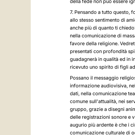
della fede non può essere ig
7. Pensando a tutto questo, f
allo stesso sentimento di amic
anche più di quanto ti chiedo»
nella comunicazione di massa: «
favore della religione. Vedret
presentati con profondità sp
guadagnerà in qualità ed in i
ricevuto uno spirito di figli 
Possano il messaggio religioso
informazione audiovisiva, ne
dati, nella comunicazione teatr
comune sull'attualità, nei se
gruppo, grazie a disegni animat
delle registrazioni sonore e v
augurio più ardente è che i cir
comunicazione culturale di o