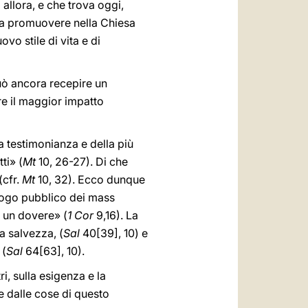
allora, e che trova oggi,
 a promuovere nella Chiesa
vo stile di vita e di
può ancora recepire un
re il maggior impatto
a testimonianza e della più
ti» (
Mt
10, 26-27). Di che
(cfr.
Mt
10, 32). Ecco dunque
alogo pubblico dei mass
e un dovere» (
1 Cor
9,16). La
a salvezza, (
Sal
40[39], 10) e
 (
Sal
64[63], 10).
ri, sulla esigenza e la
e dalle cose di questo