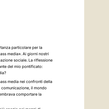
العربيّة
中文
LATINE
tanza particolare per la
ass media». Ai giorni nostri
azione sociale. La riflessione
nte del mio pontificato:
dia?
mass media nei confronti della
 di comunicazione, il mondo
 sembrava comportare la