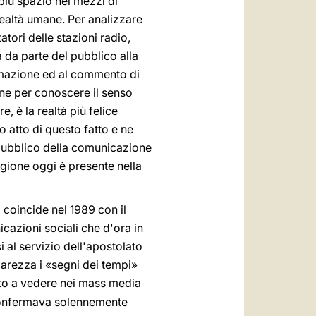
 più spazio nei mezzi di
realtà umane. Per analizzare
atori delle stazioni radio,
 da parte del pubblico alla
rmazione ed al commento di
one per conoscere il senso
e, è la realtà più felice
 atto di questo fatto e ne
e pubblico della comunicazione
ligione oggi è presente nella
 coincide nel 1989 con il
cazioni sociali che d'ora in
 al servizio dell'apostolato
arezza i «segni dei tempi»
ato a vedere nei mass media
confermava solennemente