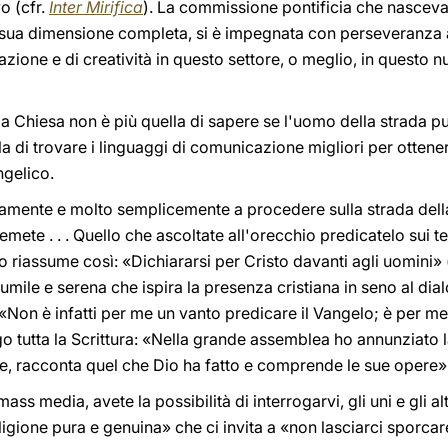
o (cfr.
Inter Mirifica
). La commissione pontificia che nasceva 
a sua dimensione completa, si è impegnata con perseveranza
ione e di creatività in questo settore, o meglio, in questo nuo
la Chiesa non è più quella di sapere se l'uomo della strada 
 di trovare i linguaggi di comunicazione migliori per ottene
gelico.
ttamente e molto semplicemente a procedere sulla strada dell
te . . . Quello che ascoltate all'orecchio predicatelo sui tet
lo riassume così: «Dichiararsi per Cristo davanti agli uomini» 
umile e serena che ispira la presenza cristiana in seno al di
«Non è infatti per me un vanto predicare il Vangelo; è per m
go tutta la Scrittura: «Nella grande assemblea ho annunziato l
, racconta quel che Dio ha fatto e comprende le sue opere»
ss media, avete la possibilità di interrogarvi, gli uni e gli alt
ligione pura e genuina» che ci invita a «non lasciarci sporcar