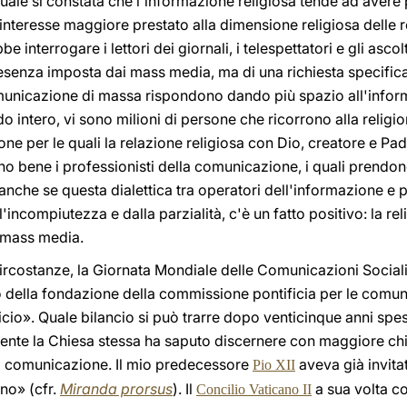
ttuale si constata che l'informazione religiosa tende ad avere
interesse maggiore prestato alla dimensione religiosa delle 
nterrogare i lettori dei giornali, i telespettatori e gli ascolt
resenza imposta dai mass media, ma di una richiesta specifica
omunicazione di massa rispondono dando più spazio all'info
o intero, vi sono milioni di persone che ricorrono alla religi
sone per le quali la relazione religiosa con Dio, creatore e Padr
o bene i professionisti della comunicazione, i quali prendono
 anche se questa dialettica tra operatori dell'informazione 
l'incompiutezza e dalla parzialità, c'è un fatto positivo: la re
 mass media.
circostanze, la Giornata Mondiale delle Comunicazioni Sociali
 della fondazione della commissione pontificia per le comuni
icio». Quale bilancio si può trarre dopo venticinque anni spesi
nte la Chiesa stessa ha saputo discernere con maggiore chi
la comunicazione. Il mio predecessore
aveva già invit
Pio XII
no» (cfr.
Miranda prorsus
). Il
a sua volta 
Concilio Vaticano II