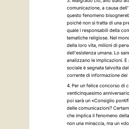
3. Malgrado ciò, allo stato a
comunicazione, a causa dell'
questo fenomeno bisognerebbe i
poiché non si tratta di una p
quale i responsabili della c
tematiche religiose. Nel mond
della loro vita, milioni di per
dell'esistenza umana. Lo sann
analizzano le implicazioni. E
sociale è segnata talvolta dal
corrente di informazione dei
4. Per un felice concorso di 
venticinquesimo anniversario
poi sarà un «Consiglio pontif
delle comunicazioni? Certame
che implica il fenomeno del
non una minaccia, ma un «do