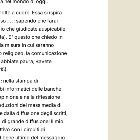
a nel mondo di oggi.
olto a cuore. Essa si ispira
o . . .: sapendo che farai
azio che giudicate auspicabile
a). E' questo che chiedo in
lla misura in cui saranno
o religioso, la comunicazione
n abbiate paura; «avete
15).
a: nella stampa di
i informatici delle banche
 opinione e nella riflessione
produzioni dei mass media di
 dalla diffusione degli scritti,
 di grande diffusione! Il mio
ivo con i circuiti di
el bene ultimo del messaggio