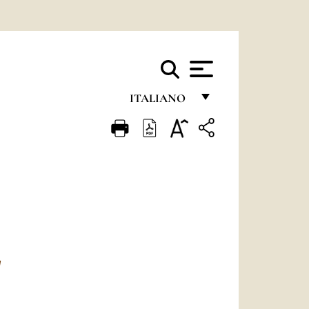
ITALIANO
FRANÇAIS
ENGLISH
ITALIANO
PORTUGUÊS
ESPAÑOL
DEUTSCH
I
POLSKI