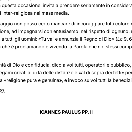
in questa occasione, invita a prendere seriamente in consider
inter-religiosa nei mass media.
ggio non posso certo mancare di incoraggiare tutti coloro
ione, ad impegnarsi con entusiasmo, nel rispetto di ognuno,
a tutti gli uomini: «Tu va' e annunzia il Regno di Dio» (
Lc
9, 6
erché è proclamando e vivendo la Parola che noi stessi com
à di Dio e con fiducia, dico a voi tutti, operatori e pubblico, 
egami creati al di là delle distanze e «al di sopra dei tetti» p
 «religione pura e genuina», e invoco su voi tutti la benediz
89.
IOANNES PAULUS PP. II