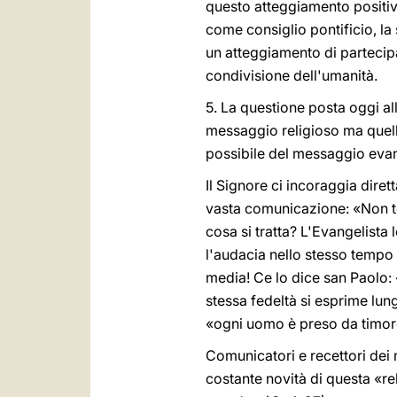
questo atteggiamento positiv
come consiglio pontificio, l
un atteggiamento di partecipaz
condivisione dell'umanità.
5. La questione posta oggi al
messaggio religioso ma quella
possibile del messaggio evan
Il Signore ci incoraggia dire
vasta comunicazione: «Non teme
cosa si tratta? L'Evangelista 
l'audacia nello stesso tempo 
media! Ce lo dice san Paolo: 
stessa fedeltà si esprime lun
«ogni uomo è preso da timore
Comunicatori e recettori dei ma
costante novità di questa «re