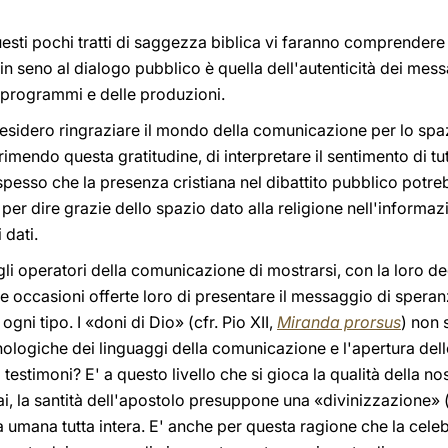
esti pochi tratti di saggezza biblica vi faranno comprendere 
 in seno al dialogo pubblico è quella dell'autenticità dei mes
i programmi e delle produzioni.
desidero ringraziare il mondo della comunicazione per lo spazi
mendo questa gratitudine, di interpretare il sentimento di tu
pesso che la presenza cristiana nel dibattito pubblico potre
e per dire grazie dello spazio dato alla religione nell'inform
 dati.
 gli operatori della comunicazione di mostrarsi, con la loro d
 occasioni offerte loro di presentare il messaggio di speran
gni tipo. I «doni di Dio» (cfr. Pio XII,
Miranda prorsus
) non 
cnologiche dei linguaggi della comunicazione e l'apertura dello 
testimoni? E' a questo livello che si gioca la qualità della n
ai, la santità dell'apostolo presuppone una «divinizzazione» 
à umana tutta intera. E' anche per questa ragione che la celeb