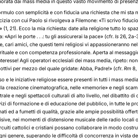
norata dai mass media in questo vasto movimento di presenz
ormulo con semplicità e con fiducia una richiesta che mi sta m
izia con cui Paolo si rivolgeva a Filemone: «Ti scrivo fiducios
 (1, 21). Ecco la mia richiesta: date alla religione tutto lo sp
Apri le porte . . .: tu gli assicurerai la pace» (cfr.
Is
26, 2a-3
e, cari amici, che questi temi religiosi vi appassioneranno ne
irituale e con competenza professionale. Aperta al messaggi
nteresse! Agli operatori ecclesiali dei mass media, ripeto: no
adottivi per mezzo del quale gridate: Abba, Padre!» (cfr.
Rm
8, 
 e le iniziative religiose essere presenti in tutti i mass medi
lla creazione cinematografica, nelle «memorie» e negli scamb
ale e negli spettacoli culturali di alto livello, nel dibattito di
rvizi di formazione e di educazione del pubblico, in tutte le 
i ed a fumetti di qualità, grazie alle ampie possibilità offerte
isive, nei momenti di distensione musicale delle radio locali o
cuiti cattolici e cristiani possano collaborare in modo costrutt
gni genere, superando le difficoltà di concorrenza in vista d