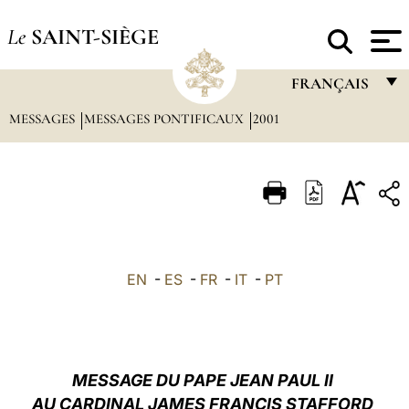
Le
SAINT-SIÈGE
FRANÇAIS
MESSAGES
MESSAGES PONTIFICAUX
2001
FRANÇAIS
ENGLISH
ITALIANO
PORTUGUÊS
ESPAÑOL
EN
-
ES
-
FR
-
IT
-
PT
DEUTSCH
POLSKI
العربيّة
MESSAGE DU PAPE JEAN PAUL II
AU CARDINAL JAMES FRANCIS STAFFORD
中文