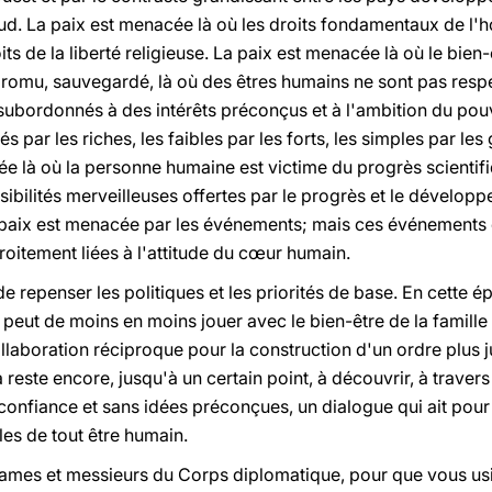
d. La paix est menacée là où les droits fondamentaux de l'
roits de la liberté religieuse. La paix est menacée là où le bien
romu, sauvegardé, là où des êtres humains ne sont pas respec
t subordonnés à des intérêts préconçus et à l'ambition du pou
és par les riches, les faibles par les forts, les simples par les
e là où la personne humaine est victime du progrès scientifi
ssibilités merveilleuses offertes par le progrès et le dévelo
a paix est menacée par les événements; mais ces événements
oitement liées à l'attitude du cœur humain.
de repenser les politiques et les priorités de base. En cette ép
peut de moins en moins jouer avec le bien-être de la famille
llaboration réciproque pour la construction d'un ordre plus 
a reste encore, jusqu'à un certain point, à découvrir, à trave
e confiance et sans idées préconçues, un dialogue qui ait pou
les de tout être humain.
dames et messieurs du Corps diplomatique, pour que vous us