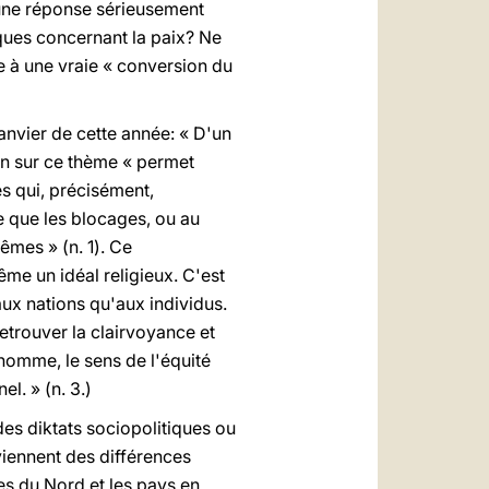
r une réponse sérieusement
tiques concernant la paix? Ne
ce à une vraie « conversion du
anvier de cette année: « D'un
ion sur ce thème « permet
és qui, précisément,
e que les blocages, ou au
êmes » (n. 1). Ce
me un idéal religieux. C'est
ux nations qu'aux individus.
retrouver la clairvoyance et
l'homme, le sens de l'équité
l. » (n. 3.)
des diktats sociopolitiques ou
iennent des différences
pes du Nord et les pays en