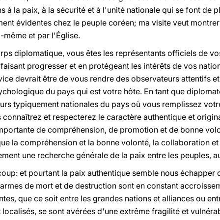
à la paix, à la sécurité et à l'unité nationale qui se font de p
ment évidentes chez le peuple coréen; ma visite veut montrer
-même et par l'Église.
ps diplomatique, vous êtes les représentants officiels de vo
aisant progresser et en protégeant les intérêts de vos nation
vice devrait être de vous rendre des observateurs attentifs et
 psychologique du pays qui est votre hôte. En tant que diploma
eurs typiquement nationales du pays où vous remplissez votre
 connaîtrez et respecterez le caractère authentique et origi
importante de compréhension, de promotion et de bonne volon
que la compréhension et la bonne volonté, la collaboration et
ent une recherche générale de la paix entre les peuples, a
coup: et pourtant la paix authentique semble nous échapper d
 armes de mort et de destruction sont en constant accroisseme
tes, que ce soit entre les grandes nations et alliances ou ent
 localisés, se sont avérées d'une extrême fragilité et vulnéra