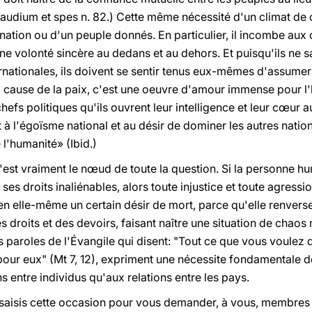
Gaudium et spes n. 82.) Cette même nécessité d'un climat de 
 nation ou d'un peuple donnés. En particulier, il incombe aux
 volonté sincère au dedans et au dehors. Et puisqu'ils ne sa
rnationales, ils doivent se sentir tenus eux-mêmes d'assumer 
la cause de la paix, c'est une oeuvre d'amour immense pour l
efs politiques qu'ils ouvrent leur intelligence et leur cœur a
à l'égoïsme national et au désir de dominer les autres nations
l'humanité» (Ibid.)
c'est vraiment le nœud de toute la question. Si la personne h
 ses droits inaliénables, alors toute injustice et toute agressi
n elle-même un certain désir de mort, parce qu'elle renverse 
 droits et des devoirs, faisant naître une situation de chaos 
es paroles de l'Évangile qui disent: "Tout ce que vous voule
our eux" (Mt 7, 12), expriment une nécessite fondamentale d
s entre individus qu'aux relations entre les pays.
 je saisis cette occasion pour vous demander, à vous, membres