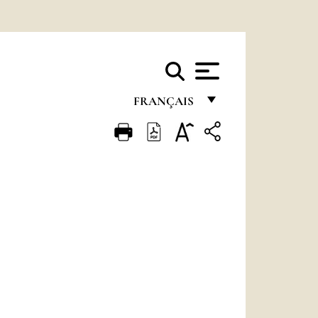
FRANÇAIS
FRANÇAIS
ENGLISH
ITALIANO
PORTUGUÊS
ESPAÑOL
DEUTSCH
POLSKI