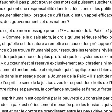
faudrait-il pas plutôt trouver des mots qui puissent suscite
ceux qui ont une responsabilité dans les décisions et les poli
eurer silencieux lorsque ce qu'il faut, c'est un appel effica
us, des gouvernements et des nations?
e sujet de mon message pour la 17~ Journée de la Paix, le 1 j
. » Comme je le disais alors, je crois qu'une sérieuse réflex
n, et qu'elle est de nature à remettre en cause des présuppos
nce où se trouve l'humanité pour résoudre les tensions révèl
ent de quelque chose de plus profond que les systèmes eux-m
 du cœur n'est ni réservé exclusivement aux chrétiens ni mê
ument fondamentale et originale qui s'applique aussi bien a
is dans le message pour la Journée de la Paix: « Il s'agit de 
de l'esprit, le sens de la justice avec le respect des droits de 
tre riches et pauvres, la confiance mutuelle et l'amour fraterne
l'esprit humain est opprimé par la pauvreté ou contraint par 
de, la paix est sérieusement menacée par des tensions qui v
'Ouest et par le contraste grandissant entre les pays dévelop