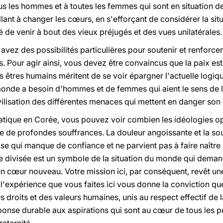
us les hommes et à toutes les femmes qui sont en situation de 
illant à changer les cœurs, en s'efforçant de considérer la si
é de venir à bout des vieux préjugés et des vues unilatérales.
avez des possibilités particulières pour soutenir et renforcer
 Pour agir ainsi, vous devez être convaincus que la paix est 
es êtres humains méritent de se voir épargner l'actuelle logiq
monde a besoin d'hommes et de femmes qui aient le sens de le
vilisation des différentes menaces qui mettent en danger son
atique en Corée, vous pouvez voir combien les idéologies o
tre de profondes souffrances. La douleur angoissante et la s
se qui manque de confiance et ne parvient pas à faire naître 
ée divisée est un symbole de la situation du monde qui deman
cœur nouveau. Votre mission ici, par conséquent, revêt une 
e l'expérience que vous faites ici vous donne la conviction qu
 droits et des valeurs humaines, unis au respect effectif de 
onse durable aux aspirations qui sont au cœur de tous les 