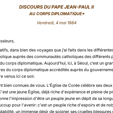
DISCOURS DU PAPE JEAN-PAUL II
AU CORPS DIPLOMATIQUE*
Vendredi, 4 mai 1984
ssieurs
,
tifs, dans bien des voyages que j’ai faits dans les différent
olique auprès des communautés catholiques des différents pa
 corps diplomatique. Aujourd’hui, ici, à Séoul, c’est un gra
es du corps diplomatique accrédités auprès du gouverneme
e venus ici ce soir.
sont bien connues de vous. L'Église de Corée célèbre ses deu
'est une jeune Église, déjà riche d'expérience et pleine de p
ne l'impression d'être un peuple jeune en dépit de sa longue
ucoup pour l'avenir: c'est un peuple riche d'espoirs et de nob
tabilité, un immense désir de soigner ses cruelles blessures q