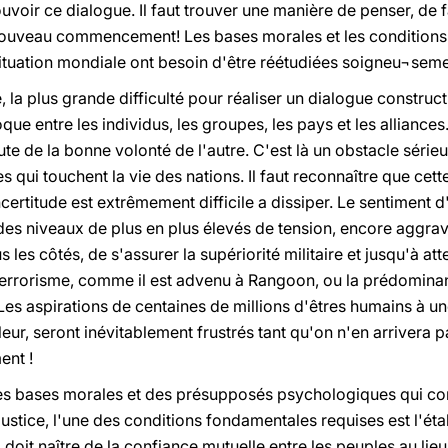
voir ce dialogue. Il faut trouver une manière de penser, de 
ouveau commencement! Les bases morales et les conditions
ituation mondiale ont besoin d'être réétudiées soigneu¬sement
 la plus grande difficulté pour réaliser un dialogue construct
e entre les individus, les groupes, les pays et les alliances
ute de la bonne volonté de l'autre. C'est là un obstacle sérieux
es qui touchent la vie des nations. Il faut reconnaître que ce
certitude est extrêmement difficile a dissiper. Le sentiment d'
ur des niveaux de plus en plus élevés de tension, encore aggrav
 les côtés, de s'assurer la supériorité militaire et jusqu'à att
 terrorisme, comme il est advenu à Rangoon, ou la prédominan
s aspirations de centaines de millions d'êtres humains à une
eur, seront inévitablement frustrés tant qu'on n'en arriver
nt !
des bases morales et des présupposés psychologiques qui co
justice, l'une des conditions fondamentales requises est l'é
 doit naître de la confiance mutuelle entre les peuples au lie