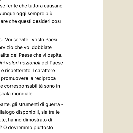
ose ferite che tuttora causano
 ovunque oggi sempre più
care che questi desideri così
i. Voi servite i vostri Paesi
ervizio che voi dobbiate
talità del Paese che vi ospita.
ni valori nazionali
del Paese
 rispetterete il carattere
i promuovere la reciproca
e corresponsabilità sono in
u scala mondiale.
rte, gli strumenti di guerra -
alogo disponibili, sia tra le
spute, hanno dimostrato di
ce? O dovremmo piuttosto