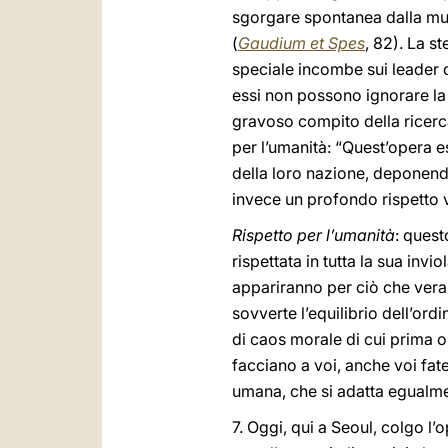
sgorgare spontanea dalla mutu
(
Gaudium et Spes
, 82). La s
speciale incombe sui leader d
essi non possono ignorare la c
gravoso compito della ricerc
per l’umanità: “Quest’opera e
della loro nazione, deponend
invece un profondo rispetto v
Rispetto per l’umanità
: quest
rispettata in tutta la sua inviol
appariranno per ciò che vera
sovverte l’equilibrio dell’ord
di caos morale di cui prima o
facciano a voi, anche voi fate
umana, che si adatta egualmente
7. Oggi, qui a Seoul, colgo l