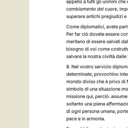
appello a tutti gli uomini ch
cambiamento del cuore
, imp
superare antichi pregiudizi e p
Come diplomatici, avete parti
Per far ciò dovete essere conv
meritano di essere salvati da
bisogno di voi come costrutto
salvare la nostra civiltà dal
8. Nel vostro servizio diplom
determinate, provochino int
mondo diviso che è privo di f
simbolo di una situazione mo
missione qui, perciò. assume 
soltanto una piena affermazion
di ogni persona umana, porter
pace e in armonia.