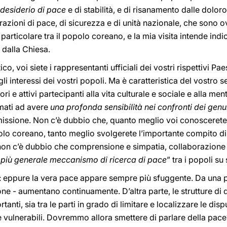
desiderio di pace
e di stabilità, e di risanamento dalle dolor
razioni di pace, di sicurezza e di unità nazionale, che sono
particolare tra il popolo coreano, e la mia visita intende indi
 dalla Chiesa.
, voi siete i rappresentanti ufficiali dei vostri rispettivi Paes
interessi dei vostri popoli. Ma è caratteristica del vostro s
i e attivi partecipanti alla vita culturale e sociale e alla men
mati ad avere
una profonda sensibilità nei confronti dei genui
missione. Non c’è dubbio che, quanto meglio voi conoscerete e
polo coreano, tanto meglio svolgerete l’importante compito d
on c’è dubbio che comprensione e simpatia, collaborazione 
 più generale meccanismo di ricerca di pace
” tra i popoli s
a: eppure la vera pace appare sempre più sfuggente. Da una pa
one - aumentano continuamente. D’altra parte, le strutture di di
tanti, sia tra le parti in grado di limitare e localizzare le di
e vulnerabili. Dovremmo allora smettere di parlare della pa