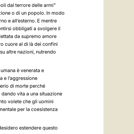
li dal terrore delle armi”
nazione o di un popolo. In modo
rno e all’esterno. E mentre
tirsi obbligati a svolgere il
a dettata da supremo amore
 cuore al di là dei confini
u altre nazioni, nutrendo
na umana è venerata e
izia e l’aggressione
erio di morte perché
i, dando vita a una situazione
nto volete che gli uomini
amentale per la coesistenza
e desidero estendere questo