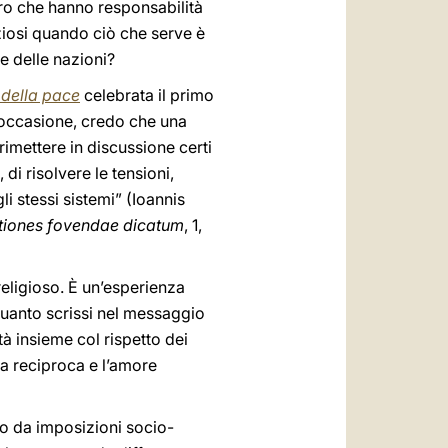
oro che hanno responsabilità
nziosi quando ciò che serve è
e delle nazioni?
 della pace
celebrata il primo
’occasione, credo che una
rimettere in discussione certi
di risolvere le tensioni,
i stessi sistemi” (Ioannis
ationes fovendae dicatum
, 1,
eligioso. È un’esperienza
 quanto scrissi nel messaggio
tà insieme col rispetto dei
cia reciproca e l’amore
o da imposizioni socio-