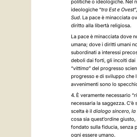
politiche o ideologiche. Nel
ideologiche “
tra Est e Ovest
”
Sud
. La pace è minacciata ov
diritto alla libertà religiosa.
La pace è minacciata dove no
umana; dove i diritti umani n
subordinati a interessi precost
deboli dai forti, gli incolti 
“
vittima
” del progresso scien
progresso e di sviluppo che l
avvenimenti sono lo specchio
4. È veramente necessario “
r
necessaria la saggezza. C’è 
scelta è il
dialogo sincero, la
cosa sia quest’ordine giusto, 
fondato sulla fiducia, senza p
ogni essere umano.