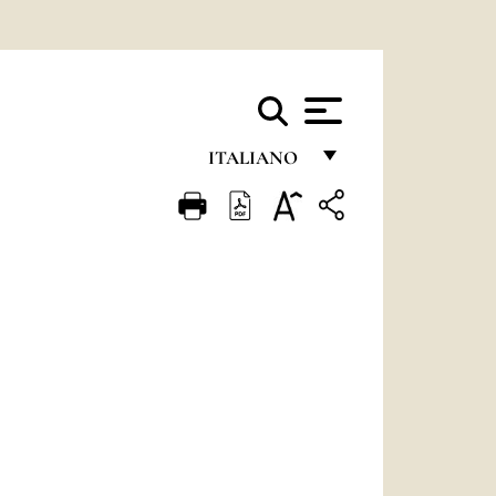
ITALIANO
FRANÇAIS
ENGLISH
ITALIANO
PORTUGUÊS
ESPAÑOL
DEUTSCH
POLSKI