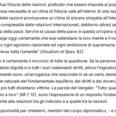
a fiducia delle nazioni, piuttosto che essere imposta ai popo
tessa necessità di un clima di fiducia vale all’interno di una 
elle nazioni promuovere un clima di sincera simpatia all’inte
omplessità delle relazioni internazionali, debbono altresì sen
a della pace. Servire la causa della pace: è questa un’oper
sige oggi certamente che essi estendano la loro mente e il loro
o ogni egoismo nazionale ed ogni ambizione di supremazia s
erso tutta l’umanità” (
Gaudium et Spes
, 82).
o è certamente il nocciolo di tutta la questione. Se la perso
abile dignità e in tutti i suoi inalienabili diritti, allora l’ingiust
mente sono: un’arroganza che nasconde in sé un certo desid
ine naturale del fondamentale equilibrio dei diritti e dei dover
 poi tutti diventano vittime. Le parole del Vangelo: “Tutto qua
lo a loro” (
Mt
7, 12), sono l’espressione di un requisito fond
 alle relazioni tra gli individui e a quelle tra le nazioni.
’opportunità per chiedervi, membri del corpo diplomatico, - 