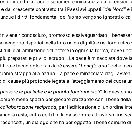
 nostro mondo la pace è seriamente minacciata dalle tensioni
, e dal crescente contrasto tra i Paesi sviluppati “
del Nord
” e 
unque i diritti fondamentali dell’uomo vengono ignorati o calp
n viene riconosciuto, promosso e salvaguardato il benessere
on vengono rispettati nella loro unica dignità e nel loro unic
ituiti e all’ambizione del potere in ogni sua forma; dove i pove
dai più preparati e privi di scrupoli. La pace è minacciata dov
tifico e tecnologico, anziché essere “
beneficiaria
” delle mer
’uomo strappa alla natura. La pace è minacciata dagli avveni
 di cause più profonde legate all’atteggiamento del cuore 
ipensare le politiche e le priorità fondamentali
”. In questo m
sempre meno spazio per giocare d’azzardo con il bene della 
 collaborazione reciproca,
per l’edificazione di un ordine int
ancora resta, entro certi limiti, da scoprire attraverso uno sc
reconcetti; un dialogo che ha per oggetto il bene comune di tutti