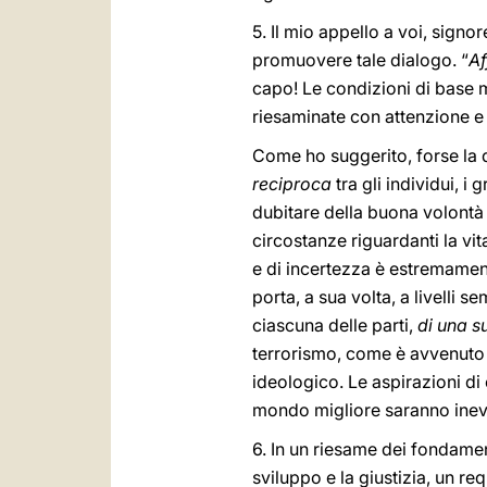
5. Il mio appello a voi, sign
promuovere tale dialogo. “
Af
capo! Le condizioni di base 
riesaminate con attenzione e 
Come ho suggerito, forse la d
reciproca
tra gli individui, i 
dubitare della buona volontà d
circostanze riguardanti la vit
e di incertezza è estremamente
porta, a sua volta, a livelli s
ciascuna delle parti,
di una su
terrorismo, come è avvenuto 
ideologico. Le aspirazioni di 
mondo migliore saranno inevi
6. In un riesame dei fondamen
sviluppo e la giustizia, un r