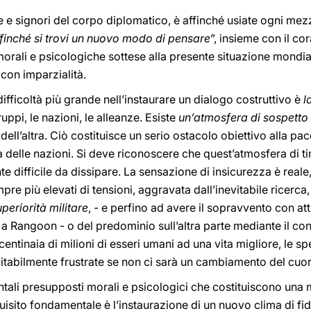
ore e signori del corpo diplomatico, è affinché usiate ogni me
finché si trovi un nuovo modo di pensare
”, insieme con il co
morali e psicologiche sottese alla presente situazione mondi
con imparzialità.
ifficoltà più grande nell’instaurare un dialogo costruttivo è
l
gruppi, le nazioni, le alleanze. Esiste
un’atmosfera di sospetto
ell’altra. Ciò costituisce un serio ostacolo obiettivo alla pa
a delle nazioni. Si deve riconoscere che quest’atmosfera di ti
 difficile da dissipare. La sensazione di insicurezza è reale, 
empre più elevati di tensioni, aggravata dall’inevitabile ricerca,
periorità militare
, - e perfino ad avere il sopravvento con att
a Rangoon - o del predominio sull’altra parte mediante il co
centinaia di milioni di esseri umani ad una vita migliore, le s
tabilmente frustrate se non ci sarà un cambiamento del cuor
tali presupposti morali e psicologici che costituiscono una m
equisito fondamentale è l’instaurazione di un nuovo clima di f