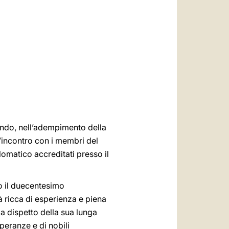
العربيّة
中文
LATINE
ondo, nell’adempimento della
l’incontro con i membri del
lomatico accreditati presso il
do il duecentesimo
à ricca di esperienza e piena
a dispetto della sua lunga
peranze e di nobili