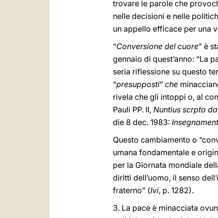
trovare le parole che provoc
nelle decisioni e nelle polit
un appello efficace per una v
“
Conversione del cuore
” è s
gennaio di quest’anno: “La p
seria riflessione su questo t
“
presupposti
”
che
minacciano 
rivela che gli intoppi o, al c
Pauli PP. II,
Nuntius scrpto da
die 8 dec. 1983:
Insegnamenti
Questo cambiamento o “conver
umana fondamentale e original
per la Giornata mondiale della
diritti dell’uomo, il senso del
fraterno” (
Ivi
, p. 1282).
3. La pace è minacciata ovun