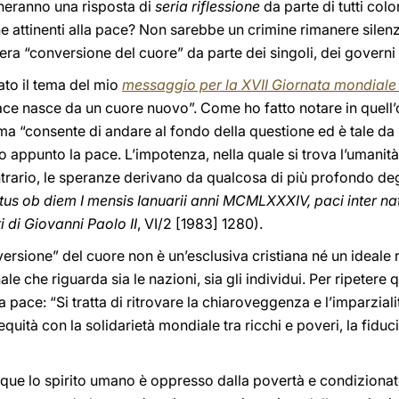
heranno una risposta di
seria riflessione
da parte di tutti col
iche attinenti alla pace? Non sarebbe un crimine rimanere sile
era “conversione del cuore” da parte dei singoli, dei governi 
tato il tema del mio
messaggio per la XVII Giornata mondiale
ace nasce da un cuore nuovo”. Come ho fatto notare in quell
ema “consente di andare al fondo della questione ed è tale da 
appunto la pace. L’impotenza, nella quale si trova l’umanità, 
ontrario, le speranze derivano da qualcosa di più profondo degl
tus ob diem I mensis Ianuarii anni MCMLXXXIV, paci inter n
 di Giovanni Paolo II
, VI/2 [1983] 1280).
sione” del cuore non è un’esclusiva cristiana né un ideale r
e che riguarda sia le nazioni, sia gli individui. Per ripetere
 pace: “Si tratta di ritrovare la chiaroveggenza e l’imparziali
l’equità con la solidarietà mondiale tra ricchi e poveri, la fidu
que lo spirito umano è oppresso dalla povertà e condizionat