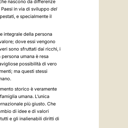
 che nascono da differenze
i Paesi in via di sviluppo
del
estati, e specialmente il
 integrale della persona
o valore; dove essi vengono
ri sono sfruttati dai ricchi, i
e la persona umana è resa
avigliose possibilità di vero
menti; ma questi stessi
umano.
omento storico è veramente
famiglia umana. L’unica
ernazionale più giusto. Che
ambio di idee e di valori
 e gli inalienabili diritti di