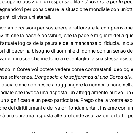
e occupano posizioni di responsabilità -
di lavorare per la pa
egnandovi per considerare la situazione mondiale con un’ott
unti di vista unilaterali.
colari occasioni per sostenere e rafforzare la comprensione tr
inti che la pace è possibile; che la pace è migliore della gue
ll’attuale logica della paura e della mancanza di fiducia. In
ri di pace; ha bisogno di uomini e di donne con un senso del 
le varie minacce che mettono a repentaglio la sua stessa esist
atico in Corea voi potete vedere come contrastanti ideologie,
ensa sofferenza.
L’angoscia e la sofferenza di una Corea div
iducia e che non riesce a raggiungere la riconciliazione nell’
ndiale che invoca una risposta: un atteggiamento nuovo, un
un significato e un peso particolare. Prego che la vostra es
e dei diritti umani e dei valori fondamentali, insieme con un 
à una duratura risposta alle profonde aspirazioni di tutti i p