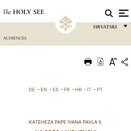
The
HOLY SEE
HRVATSKI
AUDIENCES
FRANÇAIS
ENGLISH
ITALIANO
PORTUGUÊS
ESPAÑOL
DE
-
EN
-
ES
-
FR
-
HR
-
IT
-
PT
DEUTSCH
POLSKI
العربيّة
KATEHEZA PAPE IVANA PAVLA II.
中文