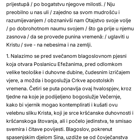
prijestupâ / po bogatstvu njegove milosti. / Nju
preobilno u nas uli / zajedno sa svom mudrošću i
razumijevanjem / obznanivši nam Otajstvo svoje volje
/ po dobrohotnom naumu svojem / što ga prije u njemu
zasnova / da se provede punina vremenâ: / uglaviti u
Kristu / sve - na nebesima i na zemlji.
1. Nalazimo se pred svečanom blagoslovnom pjesni
koja otvara Poslanicu Efežanima, pred odlomkom
velike teološke i duhovne dubine, čudesnim izričajem
vjere, a možda i bogoslužja Crkve apostolskih
vremena. Četiri se puta ponavlja ovaj hvalospjev, kroz
tjedne na koje je podijeljeno bogoslužje Večernje,
kako bi vjernik mogao kontemplirati i kušati ovu
velebnu sliku Krista, koji je srce kršćanske duhovnosti i
kršćanskoga štovanja, ali i počelo jedinstva, te smisao
svemira i čitave povijesti. Blagoslov, pokrenut
spasenjskim djelom Sina, uzdiže se od čovječanstva