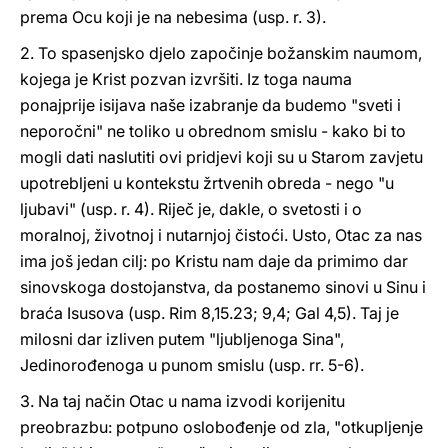
prema Ocu koji je na nebesima (usp. r. 3).
2. To spasenjsko djelo započinje božanskim naumom,
kojega je Krist pozvan izvršiti. Iz toga nauma
ponajprije isijava naše izabranje da budemo "sveti i
neporočni" ne toliko u obrednom smislu - kako bi to
mogli dati naslutiti ovi pridjevi koji su u Starom zavjetu
upotrebljeni u kontekstu žrtvenih obreda - nego "u
ljubavi" (usp. r. 4). Riječ je, dakle, o svetosti i o
moralnoj, životnoj i nutarnjoj čistoći. Usto, Otac za nas
ima još jedan cilj: po Kristu nam daje da primimo dar
sinovskoga dostojanstva, da postanemo sinovi u Sinu i
braća Isusova (usp. Rim 8,15.23; 9,4; Gal 4,5). Taj je
milosni dar izliven putem "ljubljenoga Sina",
Jedinorođenoga u punom smislu (usp. rr. 5-6).
3. Na taj način Otac u nama izvodi korijenitu
preobrazbu: potpuno oslobođenje od zla, "otkupljenje