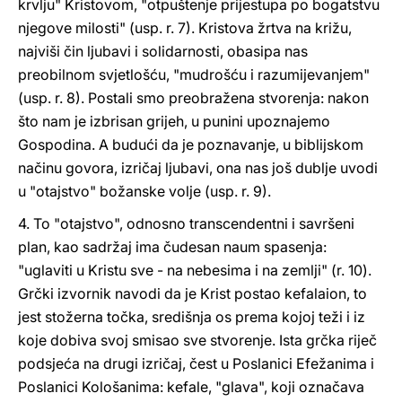
krvlju" Kristovom, "otpuštenje prijestupa po bogatstvu
njegove milosti" (usp. r. 7). Kristova žrtva na križu,
najviši čin ljubavi i solidarnosti, obasipa nas
preobilnom svjetlošću, "mudrošću i razumijevanjem"
(usp. r. 8). Postali smo preobražena stvorenja: nakon
što nam je izbrisan grijeh, u punini upoznajemo
Gospodina. A budući da je poznavanje, u biblijskom
načinu govora, izričaj ljubavi, ona nas još dublje uvodi
u "otajstvo" božanske volje (usp. r. 9).
4. To "otajstvo", odnosno transcendentni i savršeni
plan, kao sadržaj ima čudesan naum spasenja:
"uglaviti u Kristu sve - na nebesima i na zemlji" (r. 10).
Grčki izvornik navodi da je Krist postao kefalaion, to
jest stožerna točka, središnja os prema kojoj teži i iz
koje dobiva svoj smisao sve stvorenje. Ista grčka riječ
podsjeća na drugi izričaj, čest u Poslanici Efežanima i
Poslanici Kološanima: kefale, "glava", koji označava