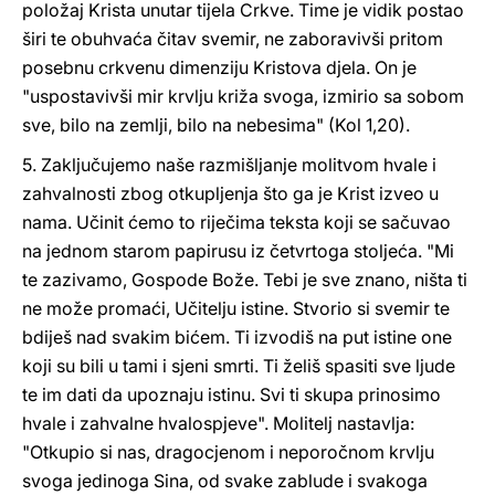
položaj Krista unutar tijela Crkve. Time je vidik postao
širi te obuhvaća čitav svemir, ne zaboravivši pritom
posebnu crkvenu dimenziju Kristova djela. On je
"uspostavivši mir krvlju križa svoga, izmirio sa sobom
sve, bilo na zemlji, bilo na nebesima" (Kol 1,20).
5. Zaključujemo naše razmišljanje molitvom hvale i
zahvalnosti zbog otkupljenja što ga je Krist izveo u
nama. Učinit ćemo to riječima teksta koji se sačuvao
na jednom starom papirusu iz četvrtoga stoljeća. "Mi
te zazivamo, Gospode Bože. Tebi je sve znano, ništa ti
ne može promaći, Učitelju istine. Stvorio si svemir te
bdiješ nad svakim bićem. Ti izvodiš na put istine one
koji su bili u tami i sjeni smrti. Ti želiš spasiti sve ljude
te im dati da upoznaju istinu. Svi ti skupa prinosimo
hvale i zahvalne hvalospjeve". Molitelj nastavlja:
"Otkupio si nas, dragocjenom i neporočnom krvlju
svoga jedinoga Sina, od svake zablude i svakoga