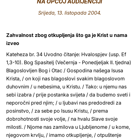
NA OPĆOJ AUDIJENCIJI
LATINE
Srijeda, 13. listopada 2004.
Zahvalnost zbog otkupljenja što ga je Krist u nama
izveo
Kateheza br. 34 Uvodno čitanje: Hvalospjev (usp. Ef
1,3-10). Bog Spasitelj (Večernja - Ponedjeljak II. tjedna)
Blagoslovljen Bog i Otac / Gospodina našega Isusa
Krista, / on koji nas blagoslovi svakim blagoslovom
duhovnim / u nebesima, u Kristu. / Tako: u njemu nas
sebi izabra / prije postanka svijeta / da budemo sveti i
neporočni pred njim; / u ljubavi nas predodredi za
posinstvo, / za sebe po Isusu Kristu, / prema
dobrohotnosti svoje volje, / na hvalu Slave svoje
milosti. / Njome nas zamilova u Ljubljenome / u kome,
njegovom krvlju, / imamo otkupljenje, / otpuštenje