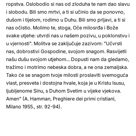
ropstva. Oslobodio si nas od zloduha te nam dao slavu
i slobodu. Bili smo mrtvi, a ti si učinio da se ponovno,
dušom i tijelom, rodimo u Duhu. Bili smo prljavi, a ti si
nas očistio. Molimo te, stoga, Oče milosrđa i Bože
svake utjehe: utvrdi nas u našem pozivu, u poklonstvu i
u vjernosti". Molitva se zaključuje zazivom: "Učvrsti
nas, dobrostivi Gospodine, svojom snagom. Rasvijetli
našu dušu svojom utjehom... Dopusti nam da gledamo,
tražimo i motrimo nebeska dobra, a ne ona zemaljska.
Tako će se snagom tvoje milosti proslaviti svemoguća
vlast, presveta i dostojna hvale, koja je u Kristu Isusu,
ljubljenome Sinu, s Duhom Svetim u vijeke vjekova.
Amen" (A. Hamman, Preghiere dei primi cristiani,
Milano 1955., str. 92-94).