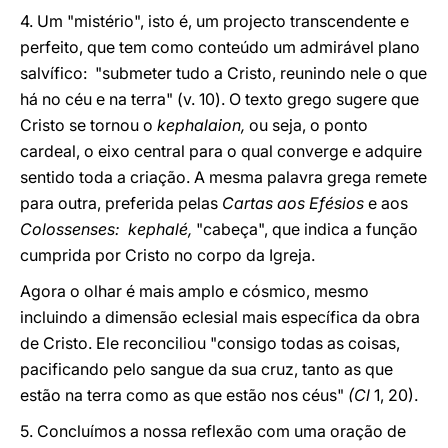
4. Um "mistério", isto é, um projecto transcendente e
perfeito, que tem como conteúdo um admirável plano
salvífico: "submeter tudo a Cristo, reunindo nele o que
há no céu e na terra" (v. 10). O texto grego sugere que
Cristo se tornou o
kephalaion,
ou seja, o ponto
cardeal, o eixo central para o qual converge e adquire
sentido toda a criação. A mesma palavra grega remete
para outra, preferida pelas
Cartas aos Efésios
e aos
Colossenses: kephalé,
"cabeça", que indica a função
cumprida por Cristo no corpo da Igreja.
Agora o olhar é mais amplo e cósmico, mesmo
incluindo a dimensão eclesial mais específica da obra
de Cristo. Ele reconciliou "consigo todas as coisas,
pacificando pelo sangue da sua cruz, tanto as que
estão na terra como as que estão nos céus"
(Cl
1, 20).
5. Concluímos a nossa reflexão com uma oração de