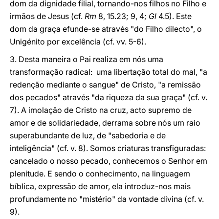
dom da dignidade filial, tornando-nos filhos no Filho e
irmãos de Jesus (cf.
Rm
8, 15.23; 9, 4;
Gl
4.5). Este
dom da graça efunde-se através "do Filho dilecto", o
Unigénito por excelência (cf. vv. 5-6).
3. Desta maneira o Pai realiza em nós uma
transformação radical: uma libertação total do mal, "a
redenção mediante o sangue" de Cristo, "a remissão
dos pecados" através "da riqueza da sua graça" (cf. v.
7). A imolação de Cristo na cruz, acto supremo de
amor e de solidariedade, derrama sobre nós um raio
superabundante de luz, de "sabedoria e de
inteligência" (cf. v. 8). Somos criaturas transfiguradas:
cancelado o nosso pecado, conhecemos o Senhor em
plenitude. E sendo o conhecimento, na linguagem
bíblica, expressão de amor, ela introduz-nos mais
profundamente no "mistério" da vontade divina (cf. v.
9).