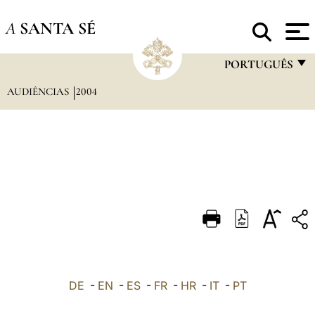
A
SANTA SÉ
PORTUGUÊS
AUDIÊNCIAS
2004
FRANÇAIS
ENGLISH
ITALIANO
PORTUGUÊS
ESPAÑOL
DEUTSCH
POLSKI
العربيّة
DE
-
EN
-
ES
-
FR
-
HR
-
IT
-
PT
中文