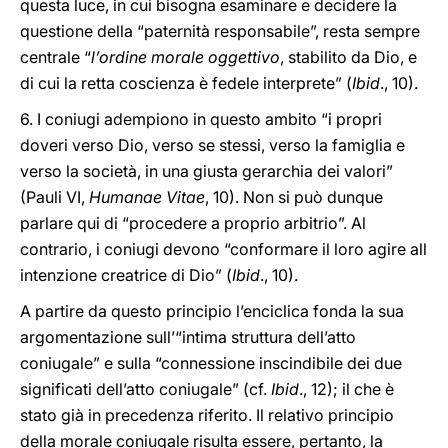
questa luce, in cui bisogna esaminare e decidere la
questione della “paternità responsabile”, resta sempre
centrale “
l’ordine morale oggettivo
, stabilito da Dio, e
di cui la retta coscienza è fedele interprete” (
Ibid
., 10).
6. I coniugi adempiono in questo ambito “i propri
doveri verso Dio, verso se stessi, verso la famiglia e
verso la società, in una giusta gerarchia dei valori”
(Pauli VI,
Humanae Vitae
, 10). Non si può dunque
parlare qui di “procedere a proprio arbitrio”. Al
contrario, i coniugi devono “conformare il loro agire all
intenzione creatrice di Dio” (
Ibid
., 10).
A partire da questo principio l’enciclica fonda la sua
argomentazione sull’“intima struttura dell’atto
coniugale” e sulla “connessione inscindibile dei due
significati dell’atto coniugale” (cf.
Ibid
., 12); il che è
stato già in precedenza riferito. Il relativo principio
della morale coniugale risulta essere, pertanto, la