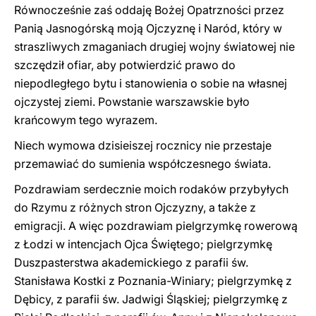
Równocześnie zaś oddaję Bożej Opatrzności przez
Panią Jasnogórską moją Ojczyznę i Naród, który w
straszliwych zmaganiach drugiej wojny światowej nie
szczędził ofiar, aby potwierdzić prawo do
niepodległego bytu i stanowienia o sobie na własnej
ojczystej ziemi. Powstanie warszawskie było
krańcowym tego wyrazem.
Niech wymowa dzisieiszej rocznicy nie przestaje
przemawiać do sumienia współczesnego świata.
Pozdrawiam serdecznie moich rodaków przybyłych
do Rzymu z różnych stron Ojczyzny, a także z
emigracji. A więc pozdrawiam pielgrzymkę rowerową
z Łodzi w intencjach Ojca Świętego; pielgrzymkę
Duszpasterstwa akademickiego z parafii św.
Stanisława Kostki z Poznania-Winiary; pielgrzymkę z
Dębicy, z parafii św. Jadwigi Śląskiej; pielgrzymkę z