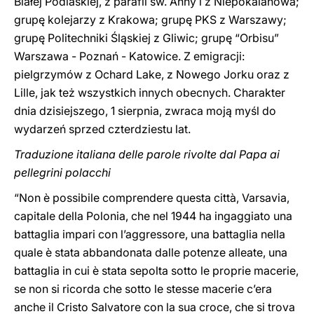
Białej Podlaskiej, z parafii św. Anny i z Niepokalanowa;
grupę kolejarzy z Krakowa; grupę PKS z Warszawy;
grupę Politechniki Śląskiej z Gliwic; grupę “Orbisu”
Warszawa - Poznań - Katowice. Z emigracji:
pielgrzymów z Ochard Lake, z Nowego Jorku oraz z
Lille, jak też wszystkich innych obecnych. Charakter
dnia dzisiejszego, 1 sierpnia, zwraca moją myśl do
wydarzeń sprzed czterdziestu lat.
Traduzione italiana delle parole rivolte dal Papa ai
pellegrini polacchi
“Non è possibile comprendere questa città, Varsavia,
capitale della Polonia, che nel 1944 ha ingaggiato una
battaglia impari con l’aggressore, una battaglia nella
quale è stata abbandonata dalle potenze alleate, una
battaglia in cui è stata sepolta sotto le proprie macerie,
se non si ricorda che sotto le stesse macerie c’era
anche il Cristo Salvatore con la sua croce, che si trova