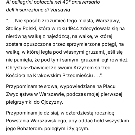
Ai pellegrini polacchi nel 40° anniversario
dell’insurrezione di Varsavia
“. . . Nie sposób zrozumieć tego miasta, Warszawy,
Stolicy Polski, która w roku 1944 zdecydowała się na
nierówną walkę z najeźdźcą, na walkę, w której
została opuszczona przez sprzymierzone potęgi, na
walkę, w której legła pod własnymi gruzami, jeśli się
nie pamięta, że pod tymi samymi gruzami legł również
Chrystus-Zbawiciel ze swoim Krzyżem sprzed
Kościoła na Krakowskim Przedmieściu . . .”.
Przypominam te słowa, wypowiedziane na Placu
Zwycięstwa w Warszawie, podczas mojej pierwszej
pielgrzymki do Ojczyzny.
Przypominam je dzisiaj, w czterdziestą rocznicę
Powstania Warszawskiego, aby oddać hołd wszystkim
jego Bohaterom: poległym i żyjącym.