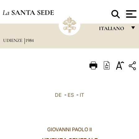
La
SANTA SEDE
ITALIANO
UDIENZE
1984
FRANÇAIS
ENGLISH
ITALIANO
PORTUGUÊS
ESPAÑOL
DE
-
ES
-
IT
DEUTSCH
POLSKI
العربيّة
GIOVANNI PAOLO II
中文