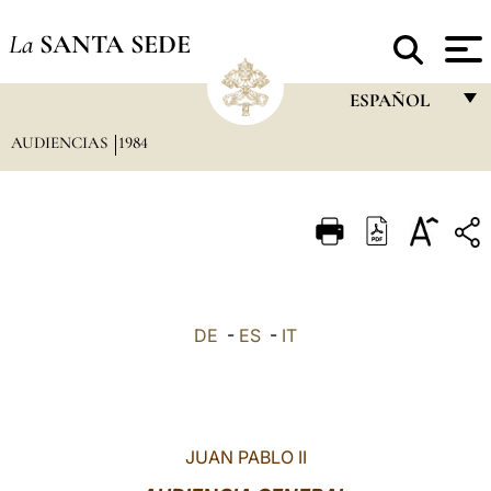
La
SANTA SEDE
ESPAÑOL
AUDIENCIAS
1984
FRANÇAIS
ENGLISH
ITALIANO
PORTUGUÊS
ESPAÑOL
DE
-
ES
-
IT
DEUTSCH
POLSKI
العربيّة
JUAN PABLO II
中文