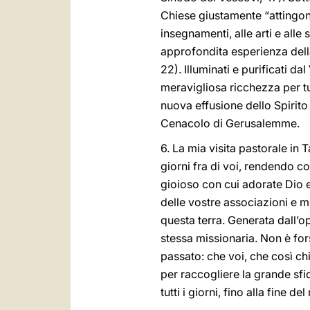
Chiese giustamente “attingono”
insegnamenti, alle arti e alle 
approfondita esperienza della
22). Illuminati e purificati d
meravigliosa ricchezza per tu
nuova effusione dello Spirito
Cenacolo di Gerusalemme.
6. La mia visita pastorale in 
giorni fra di voi, rendendo c
gioioso con cui adorate Dio e 
delle vostre associazioni e m
questa terra. Generata dall’o
stessa missionaria. Non è for
passato: che voi, che così ch
per raccogliere la grande sf
tutti i giorni, fino alla fine d