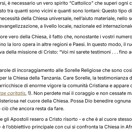
si, è necessario un vero spirito “Cattolico” che superi ogni c
to tra quanti sono vicini e quanti sono lontani: Questo tipo di
necessità della Chiesa universale, nell’aiuto materiale, nello 
vangelizzazione, a livello locale, nazionale ed internazional
re vero della Chiesa, il fatto che, nonostante i vostri numero
no la loro opera in altre regioni e Paesi. In questo modo, il r
a della missione di Cristo: “Voi mi sarete testimoni . . . fino a
parole di incoraggiamento alle Sorelle Religiose che sono co
 per la Chiesa della Tanzania. Care Sorelle, la testimonianza d
arricchisce di enorme vigore la comunità Cristiana e appare
ae caritatis
, 1). Non perdete mai il coraggio e non cessate ma
steriosa nel cuore della Chiesa. Possa Dio benedire ognuna d
 ciò che ancora resta da fare.
 gli Apostoli resero a Cristo risorto - e che è al cuore stesso
- è l’obbiettivo principale con cui si confronta la Chiesa in 