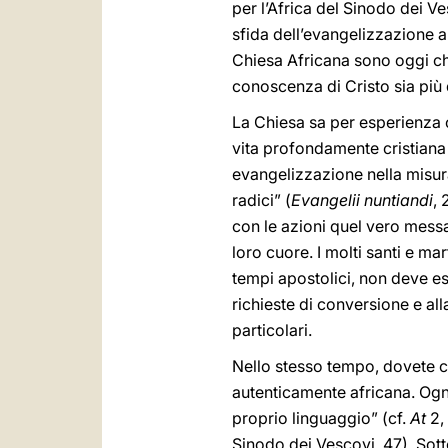
per l’Africa del Sinodo dei V
sfida dell’evangelizzazione all
Chiesa Africana sono oggi ch
conoscenza di Cristo sia più 
La Chiesa sa per esperienza c
vita profondamente cristiana 
evangelizzazione nella misura 
radici” (
Evangelii nuntiandi
, 
con le azioni quel vero messa
loro cuore. I molti santi e ma
tempi apostolici, non deve ess
richieste di conversione e all
particolari.
Nello stesso tempo, dovete co
autenticamente africana. Ogn
proprio linguaggio” (cf.
At
2, 
Sinodo dei Vescovi, 47). Sott