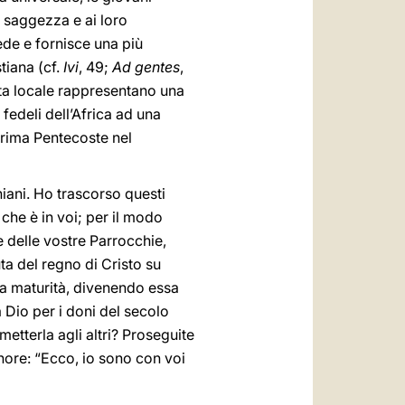
o saggezza e ai loro
fede e fornisce una più
tiana (cf.
Ivi
, 49;
Ad gentes
,
 vita locale rappresentano una
fedeli dell’Africa ad una
prima Pentecoste nel
niani. Ho trascorso questi
che è in voi; per il modo
 e delle vostre Parrocchie,
ta del regno di Cristo su
ua maturità, divenendo essa
 Dio per i doni del secolo
etterla agli altri? Proseguite
nore: “Ecco, io sono con voi