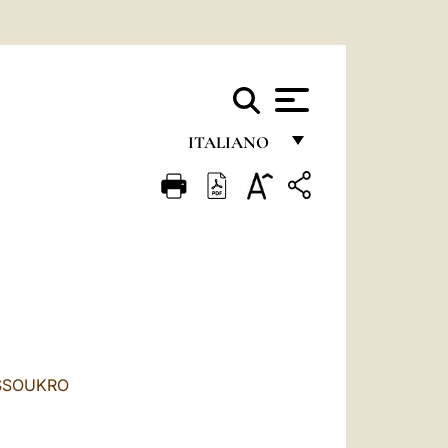
ITALIANO
FRANÇAIS
ENGLISH
ITALIANO
PORTUGUÊS
ESPAÑOL
DEUTSCH
USSOUKRO
POLSKI