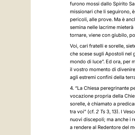
furono mossi dallo Spirito Sant
missionari che li seguirono, è
pericoli, alle prove. Ma è anc
semina nelle lacrime mieterà 
tornare, viene con giubilo, po
Voi, cari fratelli e sorelle, s
che scese sugli Apostoli nel 
mondo di luce”. Ed ora, per m
il vostro momento di divenire
agli estremi confini della terra
4. “La Chiesa peregrinante pe
vocazione propria della Chies
sorelle, è chiamato a predica
tra voi” (cf.
2 Ts
3, 13). I Ves
nuovi discepoli; ma anche i re
a rendere al Redentore del mo