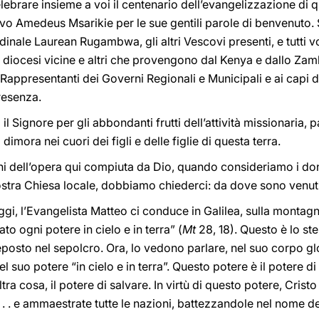
ebrare insieme a voi il centenario dell’evangelizzazione di q
vo Amedeus Msarikie per le sue gentili parole di benvenuto. Sa
ale Laurean Rugambwa, gli altri Vescovi presenti, e tutti voi,
e diocesi vicine e altri che provengono dal Kenya e dallo Zam
 Rappresentanti dei Governi Regionali e Municipali e ai capi 
resenza.
l Signore per gli abbondanti frutti dell’attività missionaria, 
imora nei cuori dei figli e delle figlie di questa terra.
i dell’opera qui compiuta da Dio, quando consideriamo i doni
vostra Chiesa locale, dobbiamo chiederci: da dove sono venut
oggi, l’Evangelista Matteo ci conduce in Galilea, sulla montag
ato ogni potere in cielo e in terra” (
Mt
28, 18). Questo è lo st
posto nel sepolcro. Ora, lo vedono parlare, nel suo corpo glor
l suo potere “in cielo e in terra”. Questo potere è il potere di 
ra cosa, il potere di salvare. In virtù di questo potere, Cristo
. . e ammaestrate tutte le nazioni, battezzandole nel nome del