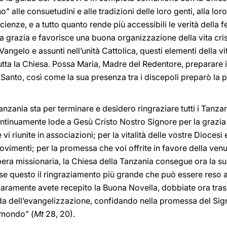
 alle consuetudini e alle tradizioni delle loro genti, alla lor
scienze, e a tutto quanto rende più accessibili le verità della 
 grazia e favorisce una buona organizzazione della vita cris
al Vangelo e assunti nell’unità Cattolica, questi elementi della
tta la Chiesa. Possa Maria, Madre del Redentore, preparare i 
 Santo, così come la sua presenza tra i discepoli preparò la 
Tanzania sta per terminare e desidero ringraziare tutti i Tanza
ontinuamente lode a Gesù Cristo Nostro Signore per la grazia 
vi riunite in associazioni; per la vitalità delle vostre Diocesi
ovimenti; per la promessa che voi offrite in favore della venu
pera missionaria, la Chiesa della Tanzania consegue ora la s
se questo il ringraziamento più grande che può essere reso a
iaramente avete recepito la Buona Novella, dobbiate ora trasm
ida dell’evangelizzazione, confidando nella promessa del Sig
el mondo” (
Mt
28, 20).