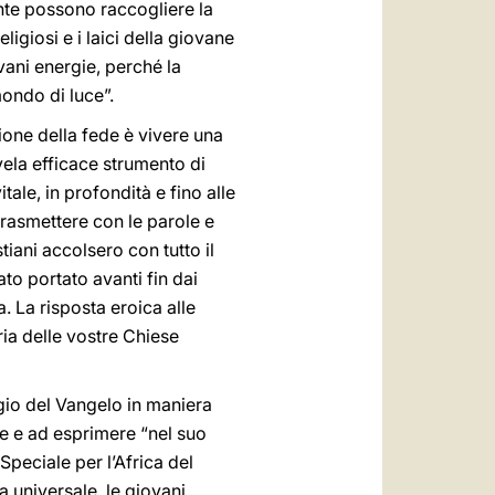
ente possono raccogliere la
ligiosi e i laici della giovane
ani energie, perché la
mondo di luce”.
ione della fede è vivere una
ivela efficace strumento di
ale, in profondità e fino alle
trasmettere con le parole e
iani accolsero con tutto il
ato portato avanti fin dai
a. La risposta eroica alle
ria delle vostre Chiese
gio del Vangelo in maniera
re e ad esprimere “nel suo
peciale per l’Africa del
 universale, le giovani