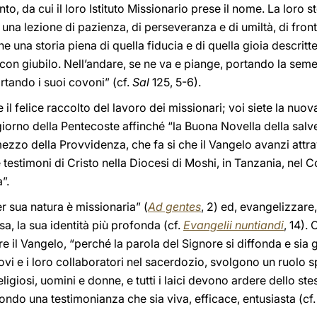
o, da cui il loro Istituto Missionario prese il nome. La loro stor
 una lezione di pazienza, di perseveranza e di umiltà, di fronte
he una storia piena di quella fiducia e di quella gioia descritt
con giubilo. Nell’andare, se ne va e piange, portando la seme
rtando i suoi covoni” (cf.
Sal
125, 5-6).
iete il felice raccolto del lavoro dei missionari; voi siete la nuo
giorno della Pentecoste affinché “la Buona Novella della salv
ezzo della Provvidenza, che fa si che il Vangelo avanzi attra
 testimoni di Cristo nella Diocesi di Moshi, in Tanzania, nel C
”.
r sua natura è missionaria” (
Ad gentes
, 2) ed, evangelizzare, 
a, la sua identità più profonda (cf.
Evangelii nuntiandi
, 14). 
re il Vangelo, “perché la parola del Signore si diffonda e sia 
covi e i loro collaboratori nel sacerdozio, svolgono un ruolo 
ligiosi, uomini e donne, e tutti i laici devono ardere dello st
ndo una testimonianza che sia viva, efficace, entusiasta (cf