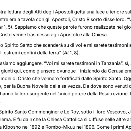
ra lettura degli Atti degli Apostoli getta una luce ulteriore su
tre era a tavola con gli Apostoli, Cristo Risorto disse loro: “V
At
1, 5). Sappiamo che queste parole furono realizzate nel gio
 Cristo venne trasmesso agli Apostoli e alla Chiesa.
lo Spirito Santo che scenderà su di voi e mi sarete testimoni 
i estremi confini della terra” (
At
1, 8).
possiamo aggiungere: “Voi mi sarete testimoni in Tanzania”. sì,
o giunti qui, come giunsero ovunque - iniziando da Gerusalem
moni di Cristo che vennero fortificati dallo Spirito Santo. Og
o, per la Buona Novella della salvezza. Da dove sono venuti q
hanno la loro sorgente nell’unico potere della Resurrezione, 
.
o Spirito Santo Commenginer e Le Roy, sotto il loro Vescovo, 
lema. E fu da lì che la Chiesa Cattolica si diffuse nelle altre 
da Kibosho nel 1892 e Rombo-Mkuu nel 1896. Come i primi Apo