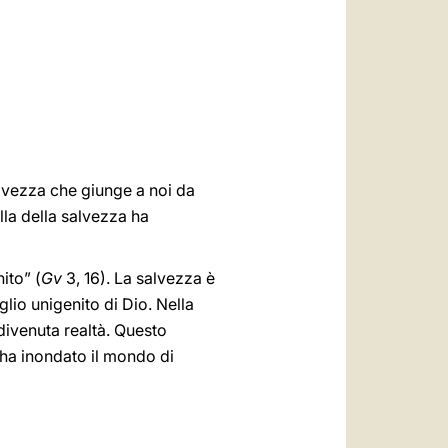
العربيّة
中文
LATINE
alvezza che giunge a noi da
la della salvezza ha
ito” (
Gv
3, 16). La salvezza è
glio unigenito di Dio. Nella
divenuta realtà. Questo
 ha inondato il mondo di