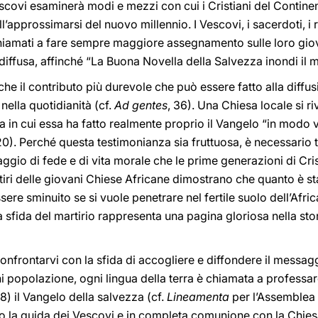
escovi esaminerà modi e mezzi con cui i Cristiani del Contin
’approssimarsi del nuovo millennio. I Vescovi, i sacerdoti, i re
iamati a fare sempre maggiore assegnamento sulle loro giov
diffusa, affinché “La Buona Novella della Salvezza inondi il 
he il contributo più durevole che può essere fatto alla diffus
nella quotidianità (cf.
Ad gentes
, 36). Una Chiesa locale si r
in cui essa ha fatto realmente proprio il Vangelo “in modo vit
20). Perché questa testimonianza sia fruttuosa, è necessario 
ggio di fede e di vita morale che le prime generazioni di Crist
rtiri delle giovani Chiese Africane dimostrano che quanto è st
ere sminuito se si vuole penetrare nel fertile suolo dell’Afric
a sfida del martirio rappresenta una pagina gloriosa nella sto
nfrontarvi con la sfida di accogliere e diffondere il messag
i popolazione, ogni lingua della terra è chiamata a professa
8) il Vangelo della salvezza (cf.
Lineamenta
per l’Assemblea S
o la guida dei Vescovi e in completa comunione con la Chiesa