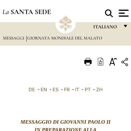
La
SANTA SEDE
ITALIANO
MESSAGGI
GIORNATA MONDIALE DEL MALATO
FRANÇAIS
ENGLISH
ITALIANO
PORTUGUÊS
ESPAÑOL
DE
-
EN
-
ES
-
FR
-
IT
-
PT
-
ZH
DEUTSCH
POLSKI
العربيّة
MESSAGGIO DI GIOVANNI PAOLO II
中文
IN PREPARAZIONE ALLA