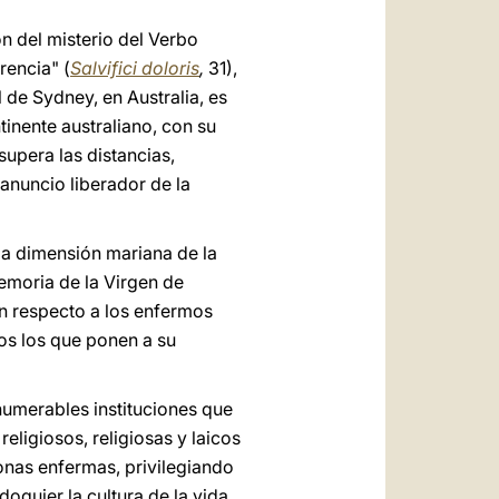
العربيّة
ón del misterio del Verbo
中文
rencia" (
Salvifici doloris
,
31),
LATINE
l de Sydney, en Australia, es
tinente australiano, con su
supera las distancias,
anuncio liberador de la
 la dimensión mariana de la
emoria de la Virgen de
n respecto a los enfermos
os los que ponen a su
numerables instituciones que
eligiosos, religiosas y laicos
sonas enfermas, privilegiando
doquier la cultura de la vida