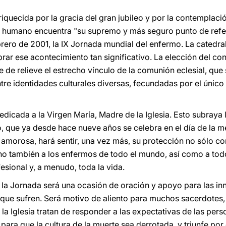
riquecida por la gracia del gran jubileo y por la contemplaci
or humano encuentra "su supremo y más seguro punto de refe
febrero de 2001, la IX Jornada mundial del enfermo. La catedra
rar ese acontecimiento tan significativo. La elección del con
ne de relieve el estrecho vínculo de la comunión eclesial, que 
tre identidades culturales diversas, fecundadas por el único 
edicada a la Virgen María, Madre de la Iglesia. Esto subraya
 que ya desde hace nueve años se celebra en el día de la m
morosa, hará sentir, una vez más, su protección no sólo co
sino también a los enfermos de todo el mundo, así como a tod
esional y, a menudo, toda la vida.
la Jornada será una ocasión de oración y apoyo para las in
que sufren. Será motivo de aliento para muchos sacerdotes, r
la Iglesia tratan de responder a las expectativas de las per
para que la cultura de la muerte sea derrotada, y triunfe por 