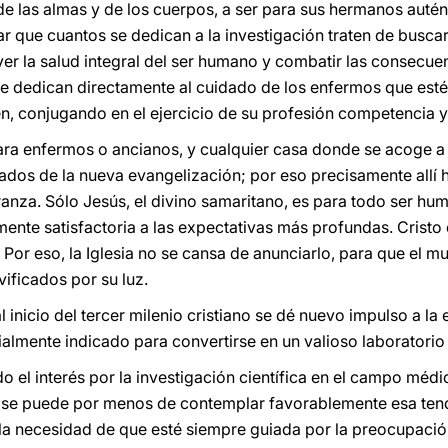
e las almas y de los cuerpos, a ser para sus hermanos auté
ar que cuantos se dedican a la investigación traten de busc
r la salud integral del ser humano y combatir las consecue
se dedican directamente al cuidado de los enfermos que esté
n, conjugando en el ejercicio de su profesión competencia 
para enfermos o ancianos, y cualquier casa donde se acoge a
iados de la nueva evangelización; por eso precisamente allí 
anza. Sólo Jesús, el divino samaritano, es para todo ser h
mente satisfactoria a las expectativas más profundas. Cristo
Por eso, la Iglesia no se cansa de anunciarlo, para que el m
ificados por su luz.
l inicio del tercer milenio cristiano se dé nuevo impulso a l
lmente indicado para convertirse en un valioso laboratorio d
o el interés por la investigación científica en el campo méd
No se puede por menos de contemplar favorablemente esa ten
 la necesidad de que esté siempre guiada por la preocupación