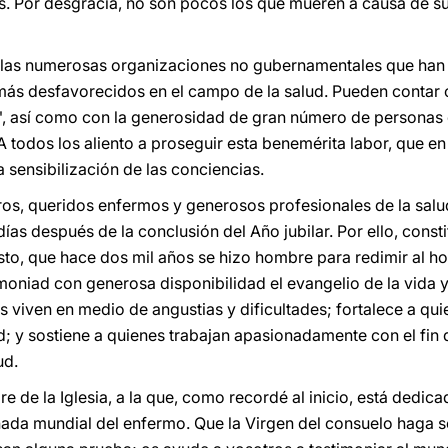
s. Por desgracia, no son pocos los que mueren a causa de su 
 las numerosas organizaciones no gubernamentales que han 
más desfavorecidos en el campo de la salud. Pueden contar 
o", así como con la generosidad de gran número de personas
todos los aliento a proseguir esta benemérita labor, que e
 sensibilización de las conciencias.
otros, queridos enfermos y generosos profesionales de la sal
as después de la conclusión del Año jubilar. Por ello, const
isto, que hace dos mil años se hizo hombre para redimir al 
oniad con generosa disponibilidad el evangelio de la vida 
s viven en medio de angustias y dificultades; fortalece a q
d; y sostiene a quienes trabajan apasionadamente con el fin
ud.
de la Iglesia, a la que, como recordé al inicio, está dedica
rnada mundial del enfermo. Que la Virgen del consuelo haga s