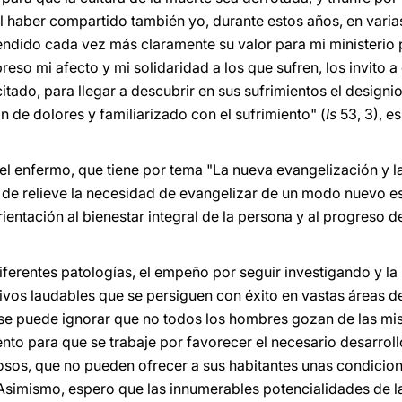
l haber compartido también yo, durante estos años, en varia
dido cada vez más claramente su valor para mi ministerio p
preso mi afecto y mi solidaridad a los que sufren, los invito 
citado, para llegar a descubrir en sus sufrimientos el design
 de dolores y familiarizado con el sufrimiento" (
Is
53, 3), e
el enfermo, que tiene por tema "La nueva evangelización y 
er de relieve la necesidad de evangelizar de un modo nuevo e
entación al bienestar integral de la persona y al progreso d
diferentes patologías, el empeño por seguir investigando y la
vos laudables que se persiguen con éxito en vastas áreas d
 se puede ignorar que no todos los hombres gozan de las mi
nto para que se trabaje por favorecer el necesario desarrollo
osos, que no pueden ofrecer a sus habitantes unas condicion
 Asimismo, espero que las innumerables potencialidades de 