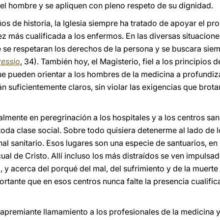
del hombre y se apliquen con pleno respeto de su dignidad.
ños de historia, la Iglesia siempre ha tratado de apoyar el pr
z más cualificada a los enfermos. En las diversas situacione
 se respetaran los derechos de la persona y se buscara siemp
essio
, 34). También hoy, el Magisterio, fiel a los principios 
que pueden orientar a los hombres de la medicina a profundiz
n suficientemente claros, sin violar las exigencias que brota
ualmente en peregrinación a los hospitales y a los centros san
oda clase social. Sobre todo quisiera detenerme al lado de 
nal sanitario. Esos lugares son una especie de santuarios, en
cual de Cristo. Allí incluso los más distraídos se ven impulsa
o, y acerca del porqué del mal, del sufrimiento y de la muerte 
tante que en esos centros nunca falte la presencia cualifica
 apremiante llamamiento a los profesionales de la medicina y