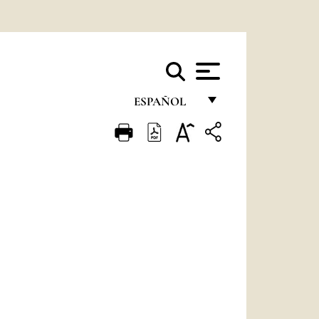
ESPAÑOL
FRANÇAIS
ENGLISH
ITALIANO
PORTUGUÊS
ESPAÑOL
DEUTSCH
POLSKI