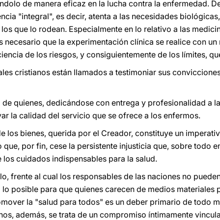
éndolo de manera eficaz en la lucha contra la enfermedad. D
cia "integral", es decir, atenta a las necesidades biológicas,
 los que lo rodean. Especialmente en lo relativo a las medicina
s necesario que la experimentación clínica se realice con un
encia de los riesgos, y consiguientemente de los límites, qu
les cristianos están llamados a testimoniar sus convicciones
o de quienes, dedicándose con entrega y profesionalidad a la 
var la calidad del servicio que se ofrece a los enfermos.
 de los bienes, querida por el Creador, constituye un imperati
 que, por fin, cese la persistente injusticia que, sobre todo e
 los cuidados indispensables para la salud.
lo, frente al cual los responsables de las naciones no puede
lo posible para que quienes carecen de medios materiales 
romover la "salud para todos" es un deber primario de todo
ianos, además, se trata de un compromiso íntimamente vincula