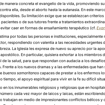
e manera concreta el evangelio de la vida, promoviendo su
ontra ella, desde el aborto hasta la eutanasia. En este marco
disponibles. Su limitación exige que se establezcan criterio
s pacientes o de sus tutores frente a tratamientos extraordin
 evitar caer en formas de ensañamiento terapéutico (cf.
Evan
stima por todas las personas e instituciones, especialmente 
ctor, respondiendo con valentía a las necesidades urgentes
breza. La Iglesia les expresa de nuevo su aprecio por la ap
postólico. En particular, quisiera exhortar a los miembros de
 de la salud, para que respondan con audacia a los desafíos 
s. Frente a los nuevos dramas y a las enfermedades que han s
de
buenos samaritanos
capaces de prestar a los enfermos lo
o tiempo, el apoyo espiritual para vivir en la fe su difícil situ
to en los innumerables religiosos y religiosas que en hospital
 número cada vez mayor de laicos y laicas, están escribiend
 trabajan en medio de impresionantes conflictos bélicos y d