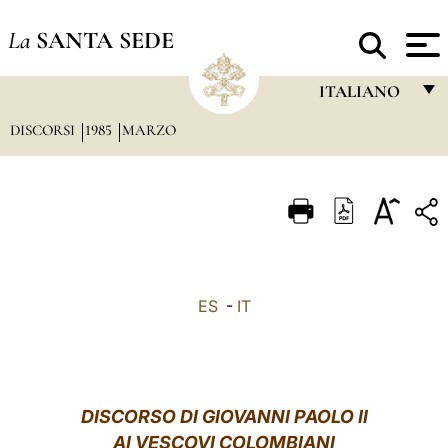
La
SANTA SEDE
ITALIANO
DISCORSI
1985
MARZO
FRANÇAIS
ENGLISH
ITALIANO
PORTUGUÊS
ESPAÑOL
ES
-
IT
DEUTSCH
POLSKI
العربيّة
DISCORSO DI GIOVANNI PAOLO II
AI VESCOVI COLOMBIANI
中文