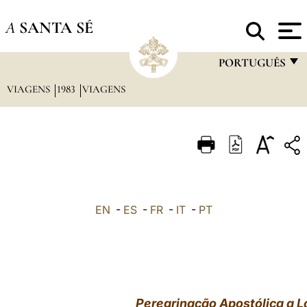
A
SANTA SÉ
PORTUGUÊS
VIAGENS
1983
VIAGENS
FRANÇAIS
ENGLISH
ITALIANO
PORTUGUÊS
ESPAÑOL
EN
-
ES
-
FR
-
IT
-
PT
DEUTSCH
POLSKI
العربيّة
Peregrinação Apostólica a L
中文