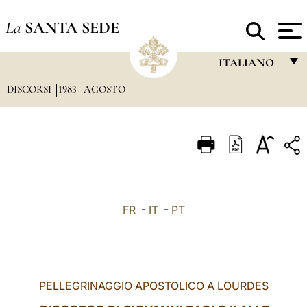
La
SANTA SEDE
ITALIANO
DISCORSI
1983
AGOSTO
FRANÇAIS
ENGLISH
ITALIANO
PORTUGUÊS
ESPAÑOL
FR
-
IT
-
PT
DEUTSCH
POLSKI
العربيّة
PELLEGRINAGGIO APOSTOLICO A LOURDES
中文