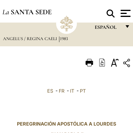
La
SANTA SEDE
ESPAÑOL
ANGELUS / REGINA CAELI
1983
FRANÇAIS
ENGLISH
ITALIANO
PORTUGUÊS
ESPAÑOL
ES
-
FR
-
IT
-
PT
DEUTSCH
POLSKI
العربيّة
PEREGRINACIÓN APOSTÓLICA A LOURDES
中文