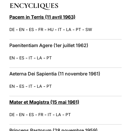
ENCYCLIQUES
LATINE
Pacem in Terris (11 avril 1963)
-
-
-
-
-
-
-
-
DE
EN
ES
FR
HU
IT
LA
PT
SW
Paenitentiam Agere (1er juillet 1962)
-
-
-
-
EN
ES
IT
LA
PT
Aeterna Dei Sapientia (11 novembre 1961)
-
-
-
-
EN
ES
IT
LA
PT
Mater et Magistra (15 mai 1961)
-
-
-
-
-
-
DE
EN
ES
FR
IT
LA
PT
Princeps Pastorum (28 novembre 1959)