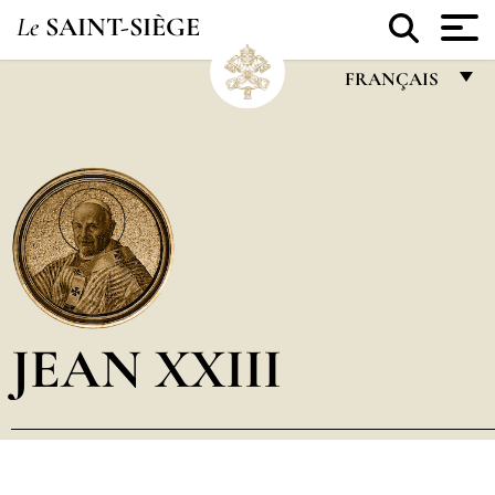
Le
SAINT-SIÈGE
FRANÇAIS
FRANÇAIS
ENGLISH
ITALIANO
PORTUGUÊS
ESPAÑOL
DEUTSCH
JEAN XXIII
POLSKI
العربيّة
中文