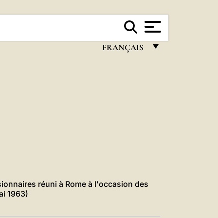
FRANÇAIS
FRANÇAIS
ENGLISH
ITALIANO
PORTUGUÊS
ESPAÑOL
DEUTSCH
POLSKI
ionnaires réuni à Rome à l'occasion des
ai 1963)
العربيّة