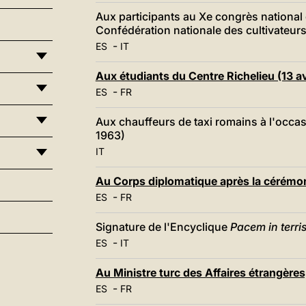
Aux participants au Xe congrès national
Confédération nationale des cultivateurs 
-
ES
IT
Aux étudiants du Centre Richelieu (13 av
-
ES
FR
Aux chauffeurs de taxi romains à l'occas
1963)
IT
Au Corps diplomatique après la cérémoni
-
ES
FR
Signature de l'Encyclique
Pacem in terri
-
ES
IT
Au Ministre turc des Affaires étrangère
-
ES
FR