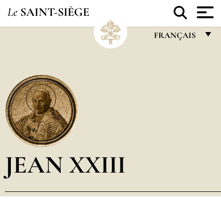
Le
SAINT-SIÈGE
FRANÇAIS
FRANÇAIS
ENGLISH
ITALIANO
PORTUGUÊS
ESPAÑOL
DEUTSCH
JEAN XXIII
POLSKI
العربيّة
中文