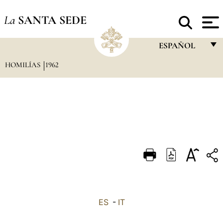
La
SANTA SEDE
ESPAÑOL
HOMILÍAS
1962
FRANÇAIS
ENGLISH
ITALIANO
PORTUGUÊS
ESPAÑOL
DEUTSCH
POLSKI
العربيّة
ES
-
IT
中文