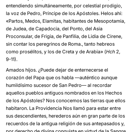
entendiendo simultáneamente, por celestial prodigio,
la voz de Pedro, Príncipe de los Apóstoles. Helos ahí:
«Partos, Medos, Elamitas, habitantes de Mesopotamia,
de Judea, de Capadocia, del Ponto, del Asia
Proconsular, de Frigia, de Panfilia, de Lidia de Cirene,
sin contar los peregrinos de Roma., tanto hebreos
como prosélitos, y los de Creta y de Arabia» (
Hch
2,
9-11).
Amados hijos. ¿Puede dejar de enternecerse el
corazón del Papa que os habla —auténtico aunque
humildísimo sucesor de San Pedro— al recordar
aquellos pueblos antiguos nombrados en los Hechos
de los Apóstoles? Nos conocemos las tierras que ellos
habitaron. La Providencia Nos llamó para estar entre
sus descendientes, herederos aún en gran parte de los
recuerdos de la antigua religión de sus antepasados y,
por derecho de divina conquista en virtud de la Sangre