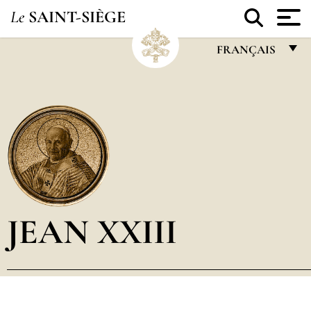
Le
SAINT-SIÈGE
FRANÇAIS
FRANÇAIS
ENGLISH
ITALIANO
PORTUGUÊS
ESPAÑOL
DEUTSCH
JEAN XXIII
POLSKI
العربيّة
中文