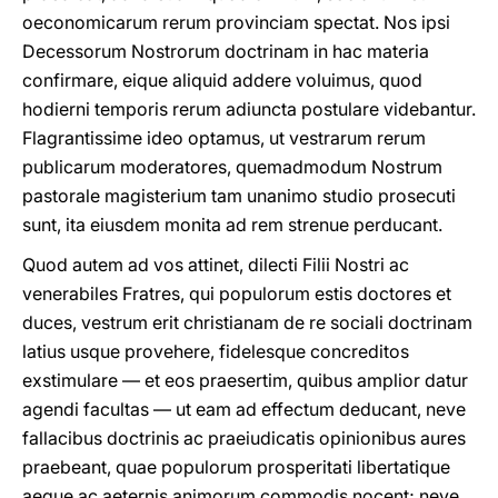
oeconomicarum rerum provinciam spectat. Nos ipsi
Decessorum Nostrorum doctrinam in hac materia
confirmare, eique aliquid addere voluimus, quod
hodierni temporis rerum adiuncta postulare videbantur.
Flagrantissime ideo optamus, ut vestrarum rerum
publicarum moderatores, quemadmodum Nostrum
pastorale magisterium tam unanimo studio prosecuti
sunt, ita eiusdem monita ad rem strenue perducant.
Quod autem ad vos attinet, dilecti Filii Nostri ac
venerabiles Fratres, qui populorum estis doctores et
duces, vestrum erit christianam de re sociali doctrinam
latius usque provehere, fidelesque concreditos
exstimulare — et eos praesertim, quibus amplior datur
agendi facultas — ut eam ad effectum deducant, neve
fallacibus doctrinis ac praeiudicatis opinionibus aures
praebeant, quae populorum prosperitati libertatique
aeque ac aeternis animorum commodis nocent; neve