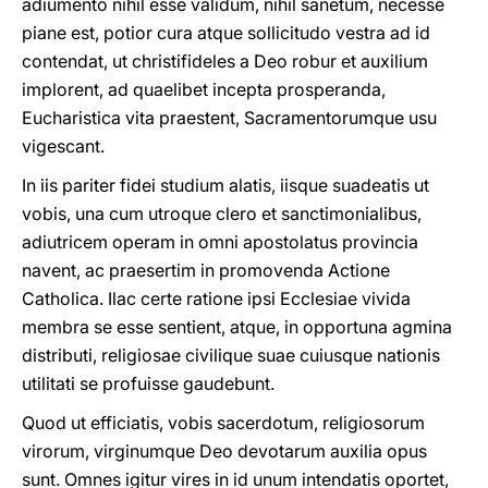
adiumento nihil esse validum, nihil sanetum, necesse
piane est, potior cura atque sollicitudo vestra ad id
contendat, ut christifideles a Deo robur et auxilium
implorent, ad quaelibet incepta prosperanda,
Eucharistica vita praestent, Sacramentorumque usu
vigescant.
In iis pariter fidei studium alatis, iisque suadeatis ut
vobis, una cum utroque clero et sanctimonialibus,
adiutricem operam in omni apostolatus provincia
navent, ac praesertim in promovenda Actione
Catholica. Ilac certe ratione ipsi Ecclesiae vivida
membra se esse sentient, atque, in opportuna agmina
distributi, religiosae civilique suae cuiusque nationis
utilitati se profuisse gaudebunt.
Quod ut efficiatis, vobis sacerdotum, religiosorum
virorum, virginumque Deo devotarum auxilia opus
sunt. Omnes igitur vires in id unum intendatis oportet,