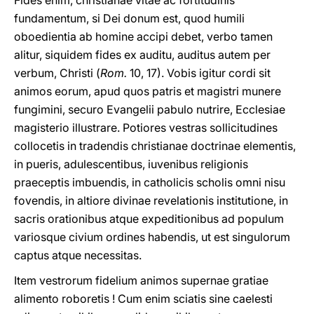
Fides enim, christianae vitae ac fortitudinis
fundamentum, si Dei donum est, quod humili
oboedientia ab homine accipi debet, verbo tamen
alitur, siquidem fides ex auditu, auditus autem per
verbum, Christi (
Rom.
10, 17). Vobis igitur cordi sit
animos eorum, apud quos patris et magistri munere
fungimini, securo Evangelii pabulo nutrire, Ecclesiae
magisterio illustrare. Potiores vestras sollicitudines
collocetis in tradendis christianae doctrinae elementis,
in pueris, adulescentibus, iuvenibus religionis
praeceptis imbuendis, in catholicis scholis omni nisu
fovendis, in altiore divinae revelationis institutione, in
sacris orationibus atque expeditionibus ad populum
variosque civium ordines habendis, ut est singulorum
captus atque necessitas.
Item vestrorum fidelium animos supernae gratiae
alimento roboretis ! Cum enim sciatis sine caelesti