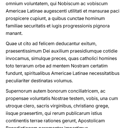
omnium voluntatem, qui Nobiscum ac vobiscum
Americae Latinae augescenti utilitati et mansurae paci
prospicere cupiunt, a quibus cunctae hominum
familiae securitatis et iugis progressionis pignora
manant.
Quae ut cito ad felicem deducantur exitum,
praesentissimum Dei auxilium praesidiumque cotidie
invocamus, simulque preces, quas catholici homines
toto terrarum orbe ad mentem Nostram certatim
fundunt, spiritualibus Americae Latinae necessitatibus
peculiariter destinatas volumus.
Supernorum autem bonorum conciliatricem, ac
propensae voluntatis Nostrae testem, vobis, una cum
utroque clero, sacris virginibus, christiano grege,
iisque praesertim, qui rerum publicarum istius
continentis terrae rationes gerunt, Apostolicam