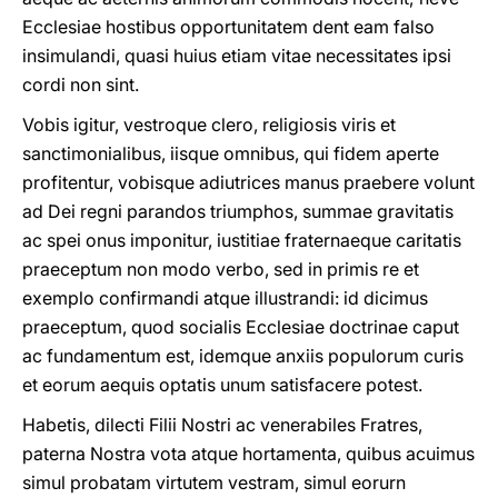
Ecclesiae hostibus opportunitatem dent eam falso
insimulandi, quasi huius etiam vitae necessitates ipsi
cordi non sint.
Vobis igitur, vestroque clero, religiosis viris et
sanctimonialibus, iisque omnibus, qui fidem aperte
profitentur, vobisque adiutrices manus praebere volunt
ad Dei regni parandos triumphos, summae gravitatis
ac spei onus imponitur, iustitiae fraternaeque caritatis
praeceptum non modo verbo, sed in primis re et
exemplo confirmandi atque illustrandi: id dicimus
praeceptum, quod socialis Ecclesiae doctrinae caput
ac fundamentum est, idemque anxiis populorum curis
et eorum aequis optatis unum satisfacere potest.
Habetis, dilecti Filii Nostri ac venerabiles Fratres,
paterna Nostra vota atque hortamenta, quibus acuimus
simul probatam virtutem vestram, simul eorurn