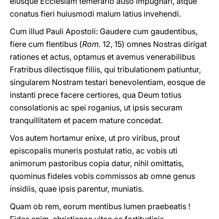
eiusque Ecclesiam temerario auso impugnari, atque
conatus fieri huiusmodi malum latius invehendi.
Cum illud Pauli Apostoli: Gaudere cum gaudentibus,
fiere cum flentibus (
Rom.
12, 15) omnes Nostras dirigat
rationes et actus, optamus et avemus venerabilibus
Fratribus dilectisque filiis, qui tribulationem patiuntur,
singularem Nostram testari benevolentiam, eosque de
instanti prece facere certiores, qua Deum totius
consolationis ac spei roganius, ut ipsis securam
tranquillitatem et pacem mature concedat.
Vos autem hortamur enixe, ut pro viribus, prout
episcopalis muneris postulat ratio, ac vobis uti
animorum pastoribus copia datur, nihil omittatis,
quominus fideles vobis commissos ab omne genus
insidiis, quae ipsis parentur, muniatis.
Quam ob rem, eorum mentibus lumen praebeatis !