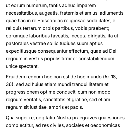
ut eorum numerum, tantis adhuc imparem
necessitatibus, augeatis, fraternis etiam usi adiumentis,
quae hac in re Episcopi ac religiosae sodalitates, e
reliquis terrarum orbis partibus, vobis praebent;
eorumque laboribus faveatis, incepta dirigatis, ita ut
pastorales vestrae sollicitudiues suum aptius
expeditiusque consequantur effectum, quae ad Dei
regnum in vestris populis firmiter constabiliendum
unice spectant.
Equidem regnum hoc non est de hoc mundo (
Io.
18,
36); sed ad huius etiam mundi tranquillitatem et
progressionem optime conducit, cum non modo
regnum veritatis, sanctitatis et gratiae, sed etiam
regnum sit iustitiae, amoris et pacis.
Qua super re, cogitatio Nostra praegraves quaestiones
complectitur, ad res civiles, sociales et oeconomicas