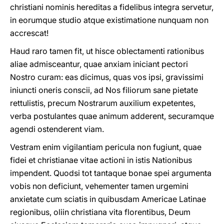
christiani nominis hereditas a fidelibus integra servetur,
in eorumque studio atque existimatione nunquam non
accrescat!
Haud raro tamen fit, ut hisce oblectamenti rationibus
aliae admisceantur, quae anxiam iniciant pectori
Nostro curam: eas dicimus, quas vos ipsi, gravissimi
iniuncti oneris conscii, ad Nos filiorum sane pietate
rettulistis, precum Nostrarum auxilium expetentes,
verba postulantes quae animum adderent, securamque
agendi ostenderent viam.
Vestram enim vigilantiam pericula non fugiunt, quae
fidei et christianae vitae actioni in istis Nationibus
impendent. Quodsi tot tantaque bonae spei argumenta
vobis non deficiunt, vehementer tamen urgemini
anxietate cum sciatis in quibusdam Americae Latinae
regionibus, oliin christiana vita florentibus, Deum