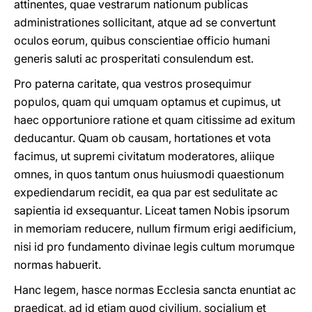
attinentes, quae vestrarum nationum publicas
administrationes sollicitant, atque ad se convertunt
oculos eorum, quibus conscientiae officio humani
generis saluti ac prosperitati consulendum est.
Pro paterna caritate, qua vestros prosequimur
populos, quam qui umquam optamus et cupimus, ut
haec opportuniore ratione et quam citissime ad exitum
deducantur. Quam ob causam, hortationes et vota
facimus, ut supremi civitatum moderatores, aliique
omnes, in quos tantum onus huiusmodi quaestionum
expediendarum recidit, ea qua par est sedulitate ac
sapientia id exsequantur. Liceat tamen Nobis ipsorum
in memoriam reducere, nullum firmum erigi aedificium,
nisi id pro fundamento divinae legis cultum morumque
normas habuerit.
Hanc legem, hasce normas Ecclesia sancta enuntiat ac
praedicat, ad id etiam quod civilium, socialium et