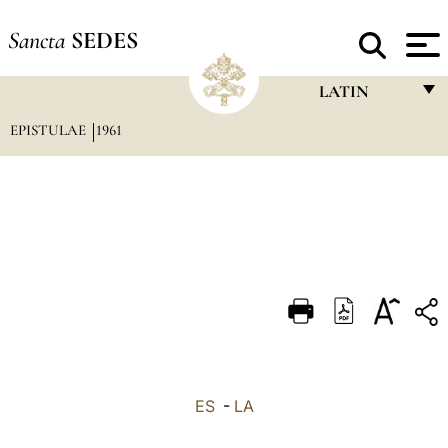
Sancta
SEDES
LATIN
EPISTULAE
1961
FRANÇAIS
ENGLISH
ITALIANO
PORTUGUÊS
ESPAÑOL
DEUTSCH
POLSKI
العربيّة
ES
-
LA
中文