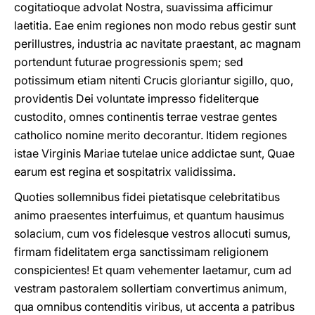
cogitatioque advolat Nostra, suavissima afficimur
laetitia. Eae enim regiones non modo rebus gestir sunt
perillustres, industria ac navitate praestant, ac magnam
portendunt futurae progressionis spem; sed
potissimum etiam nitenti Crucis gloriantur sigillo, quo,
providentis Dei voluntate impresso fideliterque
custodito, omnes continentis terrae vestrae gentes
catholico nomine merito decorantur. Itidem regiones
istae Virginis Mariae tutelae unice addictae sunt, Quae
earum est regina et sospitatrix validissima.
Quoties sollemnibus fidei pietatisque celebritatibus
animo praesentes interfuimus, et quantum hausimus
solacium, cum vos fidelesque vestros allocuti sumus,
firmam fidelitatem erga sanctissimam religionem
conspicientes! Et quam vehementer laetamur, cum ad
vestram pastoralem sollertiam convertimus animum,
qua omnibus contenditis viribus, ut accenta a patribus