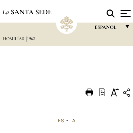
La
SANTA SEDE
ESPAÑOL
HOMILÍAS
1962
FRANÇAIS
ENGLISH
ITALIANO
PORTUGUÊS
ESPAÑOL
DEUTSCH
POLSKI
العربيّة
ES
-
LA
中文