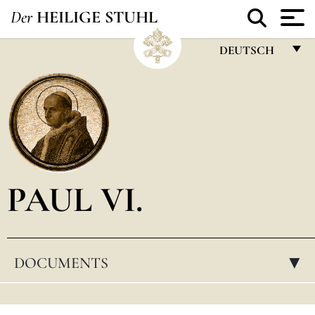
Der
HEILIGE STUHL
DEUTSCH
FRANÇAIS
ENGLISH
ITALIANO
PORTUGUÊS
PAUL VI.
ESPAÑOL
DEUTSCH
POLSKI
DOCUMENTS
▸
العربيّة
中文