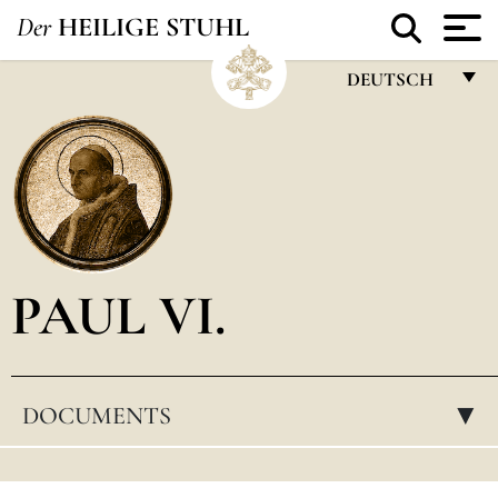
Der
HEILIGE STUHL
DEUTSCH
FRANÇAIS
ENGLISH
ITALIANO
PORTUGUÊS
PAUL VI.
ESPAÑOL
DEUTSCH
POLSKI
DOCUMENTS
▸
العربيّة
中文