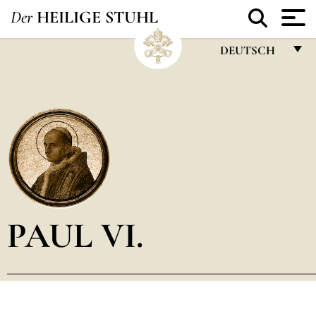
Der
HEILIGE STUHL
DEUTSCH
FRANÇAIS
ENGLISH
ITALIANO
PORTUGUÊS
ESPAÑOL
DEUTSCH
PAUL VI.
POLSKI
العربيّة
中文