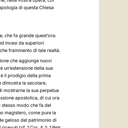
ne, nella vostra opera, col
apologia di questa Chiesa
le, che fa grande quest’ora:
ed invasi da superiori
he frammento di tale realtà.
ssione che aggiunge nuovi
; è un’estensione della sua
 è il prodigio della prima
e dimostra la secolare,
 di mostrarne la sua perpetua
ssione apostolica, di cui ora
o stesso modo che fa del
 suo magistero, come pure la
ode geloso del patrimonio di
 ricevuti (cf.
1 Cor
. 4, 1;
1 Petr
.