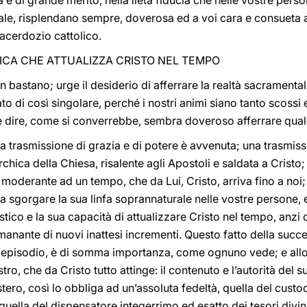
à e di grande merito, nella lieta fiducia che nelle vostre perso
pale, risplendano sempre, doverosa ed a voi cara e consueta 
Sacerdozio cattolico.
ICA CHE ATTUALIZZA CRISTO NEL TEMPO
n bastano; urge il desiderio di afferrare la realtà sacramenta
o di così singolare, perché i nostri animi siano tanto scossi 
e dire, come si converrebbe, sembra doveroso afferrare qualc
na trasmissione di grazia e di potere è avvenuta; una trasmi
archica della Chiesa, risalente agli Apostoli e saldata a Cristo
e moderante ad un tempo, che da Lui, Cristo, arriva fino a noi;
fa sgorgare la sua linfa soprannaturale nelle vostre persone, 
stico e la sua capacità di attualizzare Cristo nel tempo, anzi
emanante di nuovi inattesi incrementi. Questo fatto della succe
re episodio, è di somma importanza, come ognuno vede; e all
tro, che da Cristo tutto attinge: il contenuto e l’autorità del
istero, così lo obbliga ad un’assoluta fedeltà, quella del cust
, quella del dispensatore integerrimo ed esatto dei tesori divini