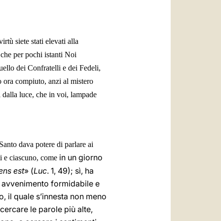
العربيّة
中文
tù siete stati elevati alla
LATINE
 che per pochi istanti Noi
ello dei Confratelli e dei Fedeli,
to ora compiuto, anzi al mistero
i dalla luce, che in voi, lampade
 Santo dava potere di parlare ai
in un giorno
tti e ciascuno, come
ens est
» (
Luc
. 1, 49); sì, ha
n avvenimento formidabile e
o, il quale s’innesta non meno
cercare le parole più alte,