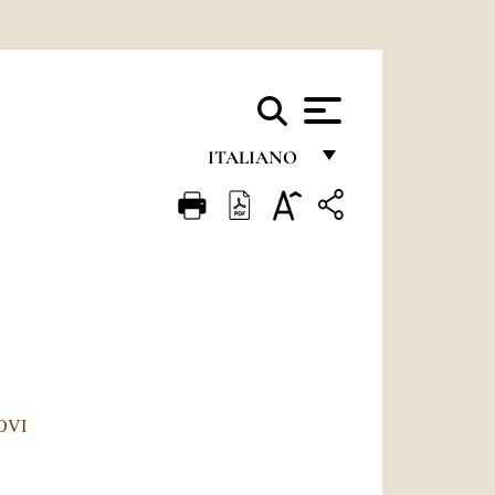
ITALIANO
FRANÇAIS
ENGLISH
ITALIANO
PORTUGUÊS
ESPAÑOL
DEUTSCH
OVI
POLSKI