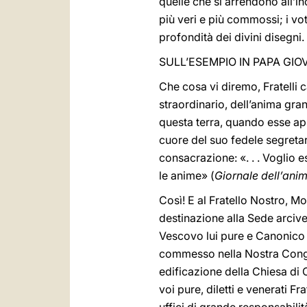
quelle che si arrendono all’in
più veri e più commossi; i vot
profondità dei divini disegni.
SULL’ESEMPIO IN PAPA GIOV
Che cosa vi diremo, Fratelli 
straordinario, dell’anima gra
questa terra, quando esse app
cuore del suo fedele segretar
consacrazione: «. . . Voglio e
le anime» (
Giornale dell’ani
Così! E al Fratello Nostro, M
destinazione alla Sede arcives
Vescovo lui pure e Canonico di
commesso nella Nostra Congr
edificazione della Chiesa di C
voi pure, diletti e venerati F