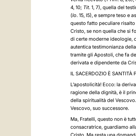
4, 10;
Tit
. 1, 7), quella del te
(
Io
. 15, l5), e sempre teso e a
questo fatto peculiare risalto
Cristo, se non quella che si 
di certe moderne ideologie, 
autentica testimonianza della
tramite gli Apostoli, che fa 
derivata e dipendente da Crist
IL SACERDOZIO È SANTITÀ P
L’apostolicità! Ecco: la deri
ragione della dignità, è il pri
della spiritualità del Vescovo
Vescovo, suo successore.
Ma, Fratelli, questo non è tu
consacratrice, guardiamo alla
Cristo. Ma resta una domanda 