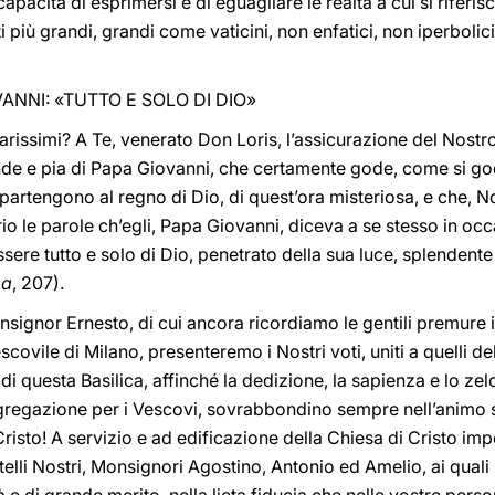
capacità di esprimersi e di eguagliare le realtà a cui si riferi
i più grandi, grandi come vaticini, non enfatici, non iperboli
ANNI: «TUTTO E SOLO DI DIO»
carissimi? A Te, venerato Don Loris, l’assicurazione del Nost
nde e pia di Papa Giovanni, che certamente gode, come si god
artengono al regno di Dio, di quest’ora misteriosa, e che, N
io le parole ch’egli, Papa Giovanni, diceva a se stesso in oc
ssere tutto e solo di Dio, penetrato della sua luce, splendente
ma
, 207).
onsignor Ernesto, di cui ancora ricordiamo le gentili premure 
covile di Milano, presenteremo i Nostri voti, uniti a quelli de
 questa Basilica, affinché la dedizione, la sapienza e lo zelo, 
egazione per i Vescovi, sovrabbondino sempre nell’animo su
risto! A servizio e ad edificazione della Chiesa di Cristo imp
ratelli Nostri, Monsignori Agostino, Antonio ed Amelio, ai qual