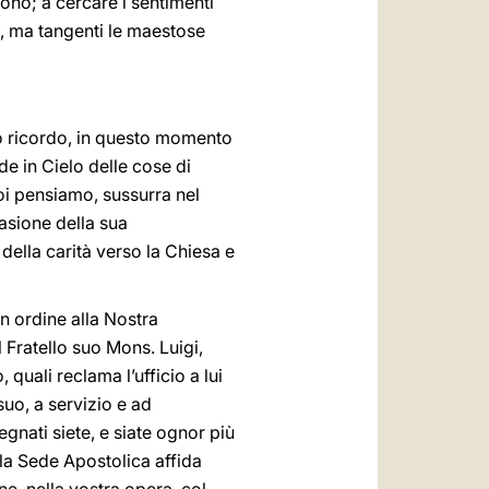
scono; a cercare i sentimenti
ci, ma tangenti le maestose
ro ricordo, in questo momento
e in Cielo delle cose di
oi pensiamo, sussurra nel
casione della sua
 della carità verso la Chiesa e
in ordine alla Nostra
l Fratello suo Mons. Luigi,
quali reclama l’ufficio a lui
o, a servizio e ad
egnati siete, e siate ognor più
i la Sede Apostolica affida