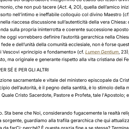
stimonio, che non può tacere (
Act
. 4, 2O), quella dell’amico ini
ssorto nell’intimo e ineffabile colloquio col divino Maestro (cf
 nella riaccesa discussione sull’autenticità della vera Chiesa:
fonda sulla propria ininterrotta e coerente successione aposto
che oggi vorrebbero definire l’autorità gerarchica nella Chi
 fede e dell’unità della comunità ecclesiale, non è forse ques
dei Vescovi «principio e fondamento» (cf.
Lumen Gentium
, 23)
o, ma originale e generante rispetto alla vita cristiana dei Fe
ER SÉ E PER GLI ALTRI
vazione sacramentale e vitale del ministero episcopale da Cris
ncipio dell’autorità, è il pegno della santità, è lo stimolo della
. Quale Cristo Sacerdote, Pastore e Profeta, tale l'Apostolo; e 
tto. Sta bene che Noi, considerando fugacemente la realtà rel
 sorgente, guardiamo alla trafila gerarchica che qui attualizza
da farCi: perché? È questa grazia fine a se stessa? Termina 