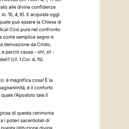
ziato alle divine confidenze
.
Io
. 15, 4, 9). E acquista oggi
 quale può essere la Chiesa di
lica! Così pure nel confronto
esa come semplice segno e
ta derivazione da Cristo,
, e perciò causa - oh!, sì! -
deli? (cf.
1 Cor.
4, 15).
to; è magnifica cosa! È la
 magnanimità, è il conforto
quale l’Apostolo tale il
igiosa di questa cerimonia
 i poteri sacerdotali di
questa istituzione divina,