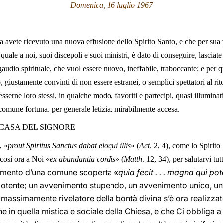
Domenica, 16 luglio 1967
a avete ricevuto una nuova effusione dello Spirito Santo, e che per sua vir
quale a noi, suoi discepoli e suoi ministri, è dato di conseguire, lasciate
gaudio spirituale, che vuol essere nuovo, ineffabile, traboccante; e per qu
o, giustamente convinti di non essere estranei, o semplici spettatori al ri
serne loro stessi, in qualche modo, favoriti e partecipi, quasi illuminat
r comune fortuna, per generale letizia, mirabilmente accesa.
CASA DEL SIGNORE
, «
prout Spiritus Sanctus dabat eloqui illis
» (
Act
. 2, 4), come lo Spirito
 così ora a Noi «
ex abundantia cordis
» (
Matth
. 12, 34), per salutarvi tu
omento d’una comune scoperta «
quia fecit . . . magna qui pot
 potente; un avvenimento stupendo, un avvenimento unico, u
 massimamente rivelatore della bontà divina s’è ora realizzat
he in quella mistica e sociale della Chiesa, e che Ci obbliga a 