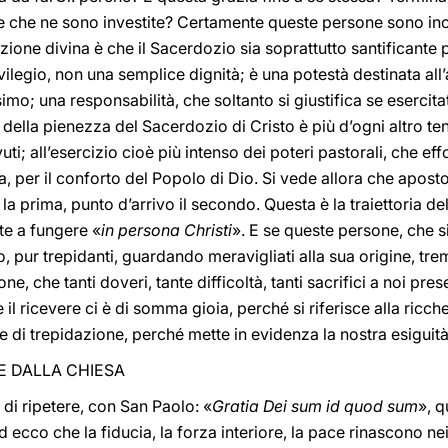
ne che ne sono investite? Certamente queste persone sono ino
zione divina è che il Sacerdozio sia soprattutto santificante pe
vilegio, non una semplice dignità; è una potestà destinata all’
imo; una responsabilità, che soltanto si giustifica se esercitat
o della pienezza del Sacerdozio di Cristo è più d’ogni altro ten
ti; all’esercizio cioè più intenso dei poteri pastorali, che e
a, per il conforto del Popolo di Dio. Si vede allora che apost
 la prima, punto d’arrivo il secondo. Questa è la traiettoria d
te a fungere «
in persona Christi
». E se queste persone, che si
o, pur trepidanti, guardando meravigliati alla sua origine, t
, che tanti doveri, tante difficoltà, tanti sacrifici a noi pres
 il ricevere ci è di somma gioia, perché si riferisce alla ricch
e di trepidazione, perché mette in evidenza la nostra esiguità e
TE DALLA CHIESA
 di ripetere, con San Paolo: «
Gratia Dei sum id quod sum
», q
 ed ecco che la fiducia, la forza interiore, la pace rinascono ne