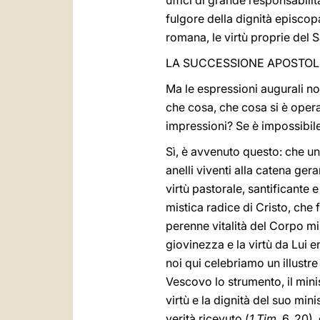
uffici di grande responsabilit
fulgore della dignità episco
romana, le virtù proprie del 
LA SUCCESSIONE APOSTOL
Ma le espressioni augurali no
che cosa, che cosa si è operat
impressioni? Se è impossibil
Sì, è avvenuto questo: che u
anelli viventi alla catena ger
virtù pastorale, santificante 
mistica radice di Cristo, che 
perenne vitalità del Corpo mi
giovinezza e la virtù da Lui 
noi qui celebriamo un illust
Vescovo lo strumento, il minis
virtù e la dignità del suo min
verità ricevuto (
1 Tim
. 6, 20)