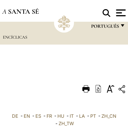
A
SANTA SÉ
PORTUGUÊS
ENCÍCLICAS
FRANÇAIS
ENGLISH
ITALIANO
PORTUGUÊS
ESPAÑOL
DEUTSCH
POLSKI
العربيّة
DE
-
EN
-
ES
-
FR
-
HU
-
IT
-
LA
-
PT
-
ZH_CN
-
ZH_TW
中文