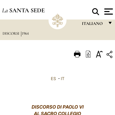
La
SANTA SEDE
ITALIANO
DISCORSI
1964
FRANÇAIS
ENGLISH
ITALIANO
PORTUGUÊS
ESPAÑOL
ES
-
IT
DEUTSCH
POLSKI
العربيّة
DISCORSO DI PAOLO VI
AL SACRO COLLEGIO
中文